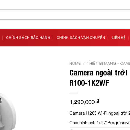
CHÍNH SÁCH BẢO HÀNH
CHÍNH SÁCH VẬN CHUYỂN
LIÊN HỆ
HOME
/
THIẾT BỊ MẠNG - CAM
Camera ngoài trời 
Add to
R100-1K2WF
Wishlist
₫
1,290,000
Camera H.265 Wi-Fi ngoài trời
Chip hình ảnh 1/2.7”Progress