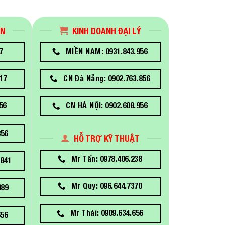
ÁN
KINH DOANH ĐẠI LÝ
7
MIỀN NAM: 0931.843.956
17
CN Đà Nẵng: 0902.763.856
56
CN HÀ NỘI: 0902.608.956
856
HỖ TRỢ KỸ THUẬT
Mr Tấn: 0978.406.238
841
Mr Quy: 096.644.7370
889
Mr Thái: 0909.634.656
656