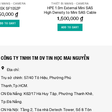
BỊ MẠNG - CAMERA
THIẾT BỊ MẠNG - CAMERA
HPE 1.0m External Mini SAS
EK SF1052P
High Density to Mini SAS Cable
50,000
₫
1,500,000
₫
DD TO CART
ADD TO CART
CÔNG TY TNHH TM DV TIN HỌC MAI NGUYỄN
Địa chỉ:
Trụ sở chính: 57/40 Tô Hiệu, Phường Phú
Thạnh,Tp.HCM.
CN Đà Nẵng: K62/17 Hà Huy Tập, Phường Thanh Khê,
Tp.Đà Nẵng.
CN Hà Nội: Tầng 2, Tòa nhà Detech Tower, Số 8 Tôn