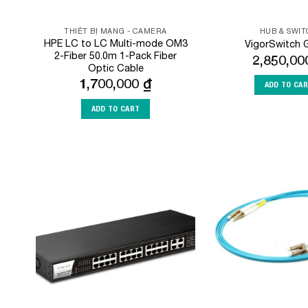
THIẾT BỊ MẠNG - CAMERA
HUB & SWI
HPE LC to LC Multi-mode OM3
VigorSwitch 
2-Fiber 50.0m 1-Pack Fiber
2,850,0
Optic Cable
1,700,000
₫
ADD TO CA
ADD TO CART
Add to
Wishlist