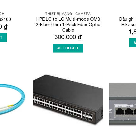
TCH
THIẾT BỊ MẠNG - CAMERA
HPE LC to LC Multi-mode OM3
Đầu ghi
G2100
2-Fiber 0.5m 1-Pack Fiber Optic
Hikvis
00
₫
Cable
1,
300,000
₫
RT
A
ADD TO CART
Add to
Add to
Wishlist
Wishlist