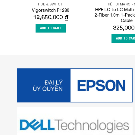
HUB & SWITCH
THIẾT BỊ MẠNG -
HPE LC to LC Mult
Vigorswitch P1280
2-Fiber 1.0m 1-Pack
12,650,000
₫
Cable
325,00
ADD TO CART
ADD TO CA