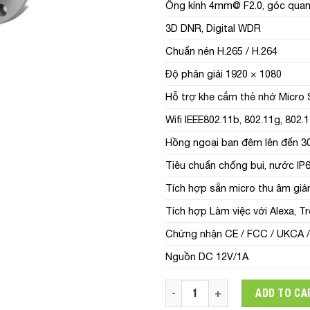
Ống kính 4mm@ F2.0, góc quan 
3D DNR, Digital WDR
Chuẩn nén H.265 / H.264
Độ phân giải 1920 × 1080
Hỗ trợ khe cắm thẻ nhớ Micro 
Wifi IEEE802.11b, 802.11g, 802
Hồng ngoại ban đêm lên đến 
Tiêu chuẩn chống bụi, nước IP
Tích hợp sẵn micro thu âm giả
Tích hợp Làm việc với Alexa, T
Chứng nhận CE / FCC / UKCA /
Nguồn DC 12V/1A
Camera ngoài trời IP wifi q
ADD TO CA