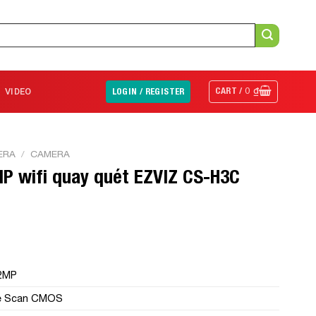
CART /
0
₫
VIDEO
LOGIN / REGISTER
ERA
/
CAMERA
IP wifi quay quét EZVIZ CS-H3C
 2MP
ive Scan CMOS