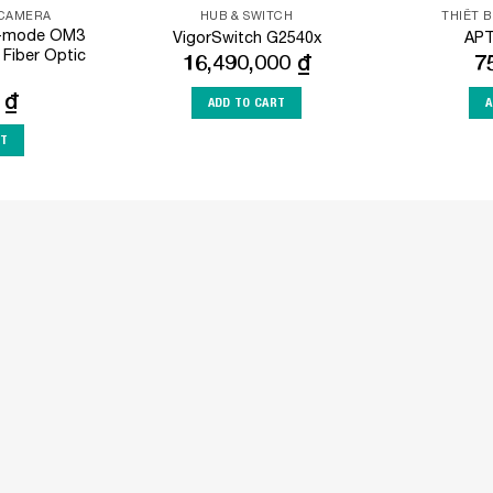
 CAMERA
HUB & SWITCH
THIẾT 
i-mode OM3
VigorSwitch G2540x
APT
 Fiber Optic
16,490,000
₫
7
0
₫
ADD TO CART
A
RT