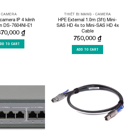
CAMERA
THIẾT BỊ MẠNG - CAMERA
 camera IP 4 kênh
HPE External 1.0m (3ft) Mini-
on DS-7604NI-E1
SAS HD 4x to Mini-SAS HD 4x
Cable
870,000
₫
750,000
₫
DD TO CART
ADD TO CART
Add to
Add to
Wishlist
Wishlist