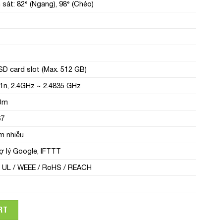
sát: 82° (Ngang), 98° (Chéo)
SD card slot (Max. 512 GB)
.11n, 2.4GHz ~ 2.4835 GHz
30m
67
m nhiễu
rợ lý Google, IFTTT
 UL / WEEE / RoHS / REACH
uay quét EZVIZ CS-H3C R100-1K2WF quantity
RT