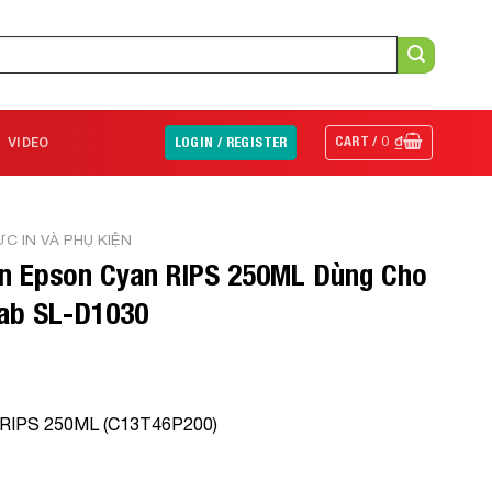
CART /
0
₫
VIDEO
LOGIN / REGISTER
C IN VÀ PHỤ KIỆN
n Epson Cyan RIPS 250ML Dùng Cho
lab SL-D1030
 RIPS 250ML (C13T46P200)