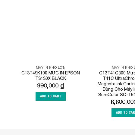
Add to
Wishlist
MÁY IN KHỔ LỚN
MÁY IN KHỔ
C13T49K100 MỰC IN EPSON
C13T41C300 Mực 
T3130X BLACK
T41C UltraChr
Magenta ink Cartr
990,000
₫
Dùng Cho Máy I
SureColor SC-T5
ADD TO CART
6,600,0
ADD TO CA