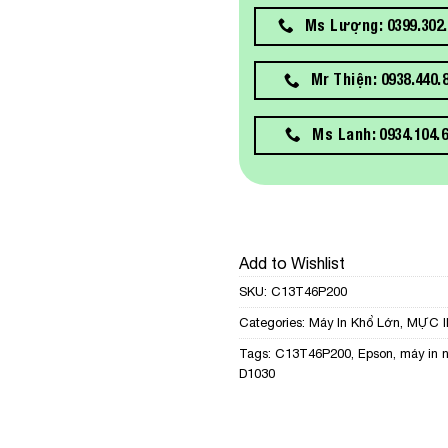
Ms Lượng: 0399.302.
Mr Thiện: 0938.440.
Ms Lanh: 0934.104.
Add to Wishlist
SKU:
C13T46P200
Categories:
Máy In Khổ Lớn
,
MỰC I
Tags:
C13T46P200
,
Epson
,
máy in 
D1030