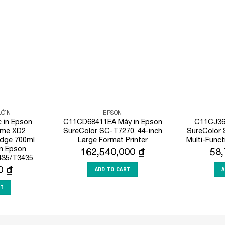
Add to
Add to
Wishlist
Wishlist
 LỚN
EPSON
in Epson
C11CD68411EA Máy in Epson
C11CJ36
ome XD2
SureColor SC-T7270, 44-inch
SureColor 
idge 700ml
Large Format Printer
Multi-Funct
n Epson
162,540,000
₫
58
435/T3435
00
₫
ADD TO CART
A
RT