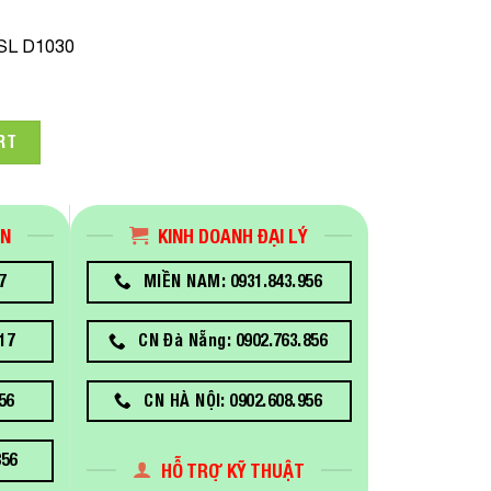
 SL D1030
an RIPS 250ML Dùng Cho Máy in Epson Surelab SL-D1030 quan
RT
ÁN
KINH DOANH ĐẠI LÝ
7
MIỀN NAM: 0931.843.956
17
CN Đà Nẵng: 0902.763.856
56
CN HÀ NỘI: 0902.608.956
856
HỖ TRỢ KỸ THUẬT