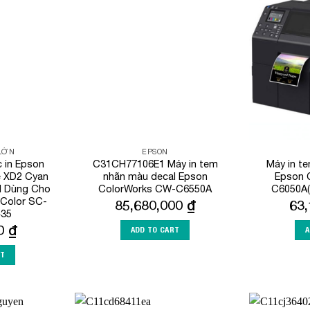
Add to
Add to
Wishlist
Wishlist
 LỚN
EPSON
in Epson
C31CH77106E1 Máy in tem
Máy in t
 XD2 Cyan
nhãn màu decal Epson
Epson 
ml Dùng Cho
ColorWorks CW-C6550A
C6050A(
eColor SC-
85,680,000
₫
63
435
00
₫
ADD TO CART
A
RT