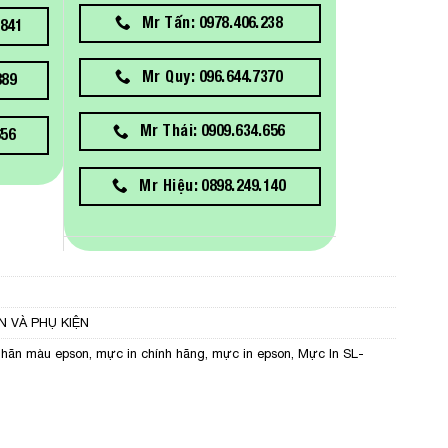
Mr Tấn: 0978.406.238
841
Mr Quy: 096.644.7370
889
Mr Thái: 0909.634.656
656
Mr Hiệu: 0898.249.140
N VÀ PHỤ KIỆN
nhãn màu epson
,
mực in chính hãng
,
mực in epson
,
Mực In SL-