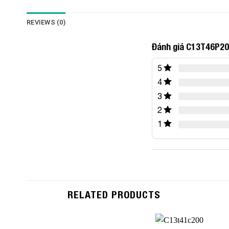
REVIEWS (0)
Đánh giá C13T46P20
5
4
3
2
1
RELATED PRODUCTS