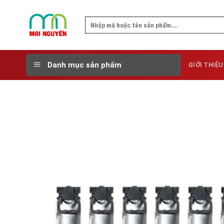
Skip
to
Search
content
for:
Danh mục sản phẩm
GIỚI THIỆU