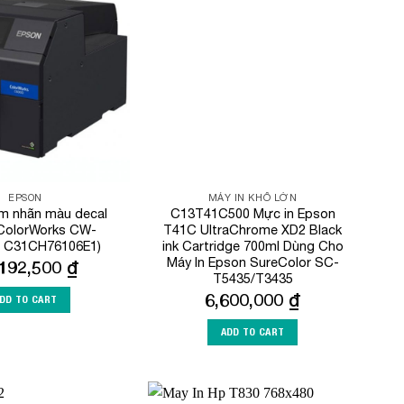
Add to
Add to
Wishlist
Wishlist
EPSON
MÁY IN KHỔ LỚN
em nhãn màu decal
C13T41C500 Mực in Epson
ColorWorks CW-
T41C UltraChrome XD2 Black
 C31CH76106E1)
ink Cartridge 700ml Dùng Cho
Máy In Epson SureColor SC-
,192,500
₫
T5435/T3435
6,600,000
₫
DD TO CART
ADD TO CART