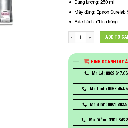
Dung lượng:
250
ml
Máy dùng
:
Epson Surelab
Bảo hành:
Chính hãng
C13T46P200 Mực In Epson Cy
ADD TO CA
KINH DOANH DỰ 
Mr Lễ: 0902.617.65
Ms Linh: 0963.454.5
Mr Bình: 0901.803.8
Ms Diễm: 0901.843.