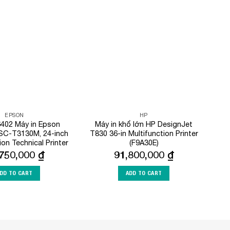
Add to
Add to
Wishlist
Wishlist
EPSON
HP
402 Máy in Epson
Máy in khổ lớn HP DesignJet
SC-T3130M, 24-inch
T830 36-in Multifunction Printer
ion Technical Printer
(F9A30E)
,750,000
₫
91,800,000
₫
DD TO CART
ADD TO CART