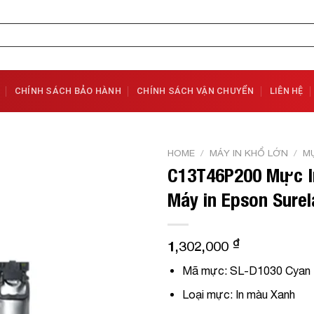
CHÍNH SÁCH BẢO HÀNH
CHÍNH SÁCH VẬN CHUYỂN
LIÊN HỆ
HOME
/
MÁY IN KHỔ LỚN
/
MỰ
C13T46P200 Mực I
Add to
Máy in Epson Sure
Wishlist
₫
1,302,000
Mã mực: SL-D1030 Cyan
Loại mực:
In màu Xanh