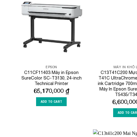
Add to
Wishlist
EPSON
MÁY IN KHỔ
C11CF11403 Máy in Epson
C13T41C200 Mực 
SureColor SC-T3130, 24-inch
T41C UltraChrome
Technical Printer
ink Cartridge 700
Máy In Epson Sur
65,170,000
₫
T5435/T3
6,600,0
ADD TO CART
ADD TO CA