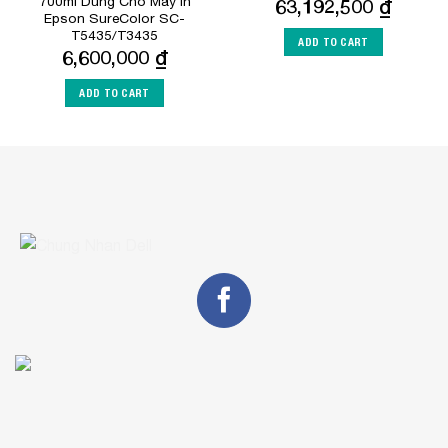
700ml Dùng Cho Máy In
63,192,500
₫
Epson SureColor SC-
T5435/T3435
ADD TO CART
6,600,000
₫
ADD TO CART