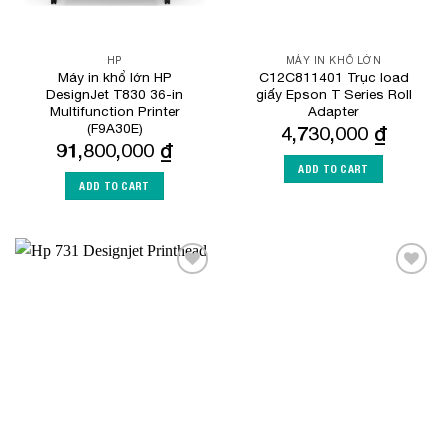
HP
MÁY IN KHỔ LỚN
Máy in khổ lớn HP
C12C811401 Trục load
DesignJet T830 36-in
giấy Epson T Series Roll
Multifunction Printer
Adapter
(F9A30E)
4,730,000
₫
91,800,000
₫
ADD TO CART
ADD TO CART
Add to
Add to
Wishlist
Wishlist