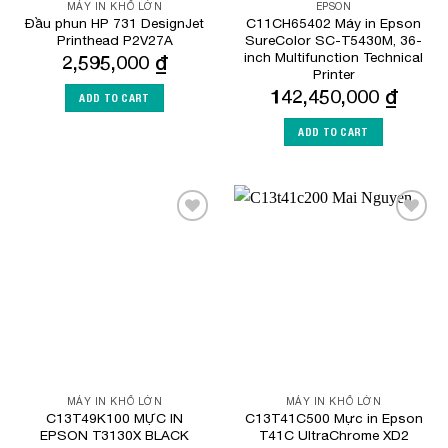
MÁY IN KHỔ LỚN
EPSON
Đầu phun HP 731 DesignJet
C11CH65402 Máy in Epson
Printhead P2V27A
SureColor SC-T5430M, 36-
inch Multifunction Technical
2,595,000
₫
Printer
142,450,000
₫
ADD TO CART
ADD TO CART
Add to
Add to
Wishlist
Wishlist
MÁY IN KHỔ LỚN
MÁY IN KHỔ LỚN
C13T49K100 MỰC IN
C13T41C500 Mực in Epson
EPSON T3130X BLACK
T41C UltraChrome XD2