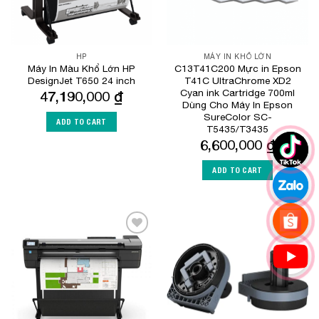
HP
MÁY IN KHỔ LỚN
Máy In Màu Khổ Lớn HP
C13T41C200 Mực in Epson
DesignJet T650 24 inch
T41C UltraChrome XD2
Cyan ink Cartridge 700ml
47,190,000
₫
Dùng Cho Máy In Epson
SureColor SC-
ADD TO CART
T5435/T3435
6,600,000
₫
ADD TO CART
Add to
Add to
Wishlist
Wishlist