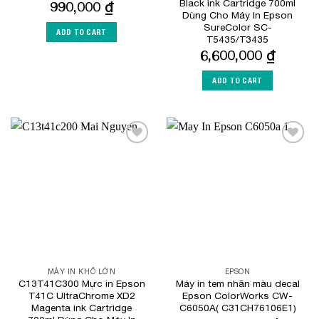
Black ink Cartridge 700ml
990,000
₫
Dùng Cho Máy In Epson
SureColor SC-
ADD TO CART
T5435/T3435
6,600,000
₫
ADD TO CART
Add to
Add to
Wishlist
Wishlist
MÁY IN KHỔ LỚN
EPSON
C13T41C300 Mực in Epson
Máy in tem nhãn màu decal
T41C UltraChrome XD2
Epson ColorWorks CW-
Magenta ink Cartridge
C6050A( C31CH76106E1)