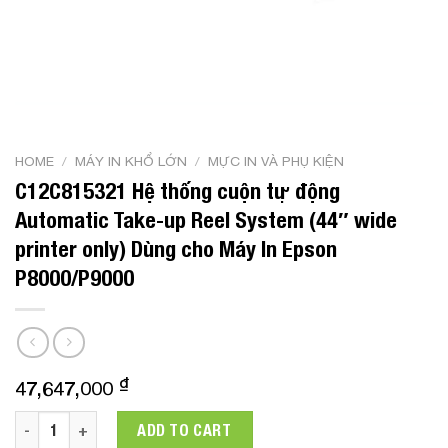
HOME
/
MÁY IN KHỔ LỚN
/
MỰC IN VÀ PHỤ KIỆN
C12C815321 Hệ thống cuộn tự động
Automatic Take-up Reel System (44″ wide
printer only) Dùng cho Máy In Epson
P8000/P9000
₫
47,647,000
C12C815321 Hệ thống cuộn tự động Automatic Take-up Reel S
ADD TO CART