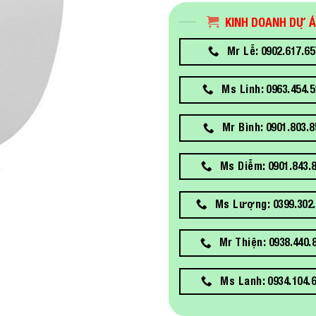
KINH DOANH DỰ 
Mr Lễ: 0902.617.65
Ms Linh: 0963.454.5
Mr Bình: 0901.803.8
Ms Diễm: 0901.843.
Ms Lượng: 0399.302.
Mr Thiện: 0938.440.
Ms Lanh: 0934.104.