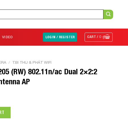
CART /
0
₫
VIDEO
LOGIN / REGISTER
ERA
/
T.BI THU & PHÁT WIFI
205 (RW) 802.11n/ac Dual 2×2:2
Antenna AP
02.11n/ac Dual 2x2:2 Radio Integrated Antenna AP quantity
RT