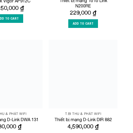
Thiết bị mạng ToTo Link
k Vigor AP912C
N200RE
250,000
₫
229,000
₫
DD TO CART
ADD TO CART
Add to
Add to
Wishlist
Wishlist
THU & PHÁT WIFI
T.BI THU & PHÁT WIFI
ạng D-Link DWA 131
Thiết bị mạng D-Link DIR 882
30,000
₫
4,590,000
₫