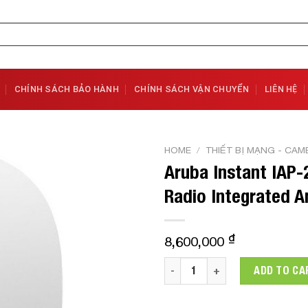
CHÍNH SÁCH BẢO HÀNH
CHÍNH SÁCH VẬN CHUYỂN
LIÊN HỆ
HOME
/
THIẾT BỊ MẠNG - CAM
Aruba Instant IAP-
Add to
Radio Integrated 
Wishlist
₫
8,600,000
Aruba Instant IAP-205 (RW) 8
ADD TO CA