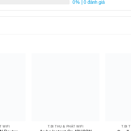
0%
| 0 đánh giá
Add to
Add to
Wishlist
Wishlist
T WIFI
T.BI THU & PHÁT WIFI
T.BI 