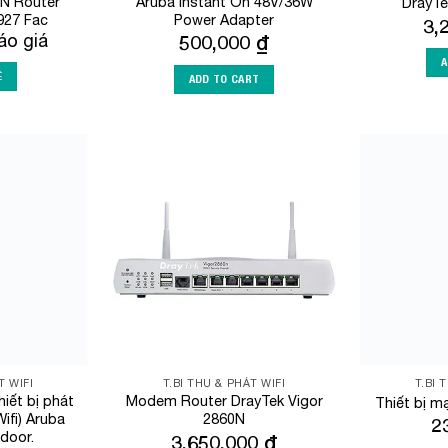
PN Router
Aruba Instant On 48V/36W
DrayTe
927 Fac
Power Adapter
3,
áo giá
500,000
₫
A
Ệ
ADD TO CART
Add to
Add to
Wishlist
Wishlist
T WIFI
T.BI THU & PHÁT WIFI
T.BI 
iết bị phát
Modem Router DrayTek Vigor
Thiết bị m
ifi) Aruba
2860N
2
ndoor.
3,650,000
₫