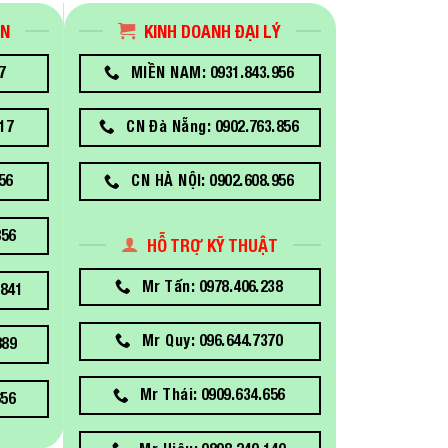
ÁN
KINH DOANH ĐẠI LÝ
7
MIỀN NAM: 0931.843.956
17
CN Đà Nẵng: 0902.763.856
56
CN HÀ NỘI: 0902.608.956
856
HỖ TRỢ KỸ THUẬT
Mr Tấn: 0978.406.238
841
Mr Quy: 096.644.7370
889
Mr Thái: 0909.634.656
656