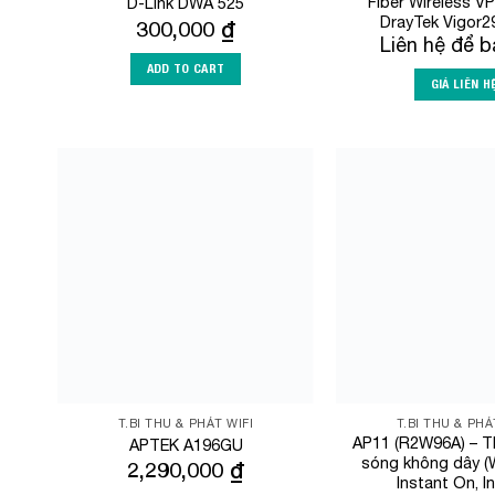
Fiber Wireless V
D-Link DWA 525
DrayTek Vigor2
300,000
₫
Liên hệ để b
ADD TO CART
GIÁ LIÊN H
Add to
Wishlist
T.BI THU & PHÁT WIFI
T.BI THU & PHÁ
AP11 (R2W96A) – Th
APTEK A196GU
sóng không dây (W
2,290,000
₫
Instant On, I