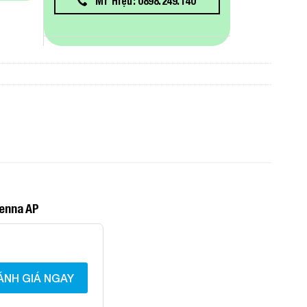
Mr Hiệu: 0898.249.140
tenna AP
ÁNH GIÁ NGAY