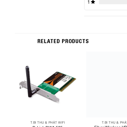
1
RELATED PRODUCTS
Add to
Wishlist
T.BI THU & PHÁT WIFI
T.BI THU & PHÁ