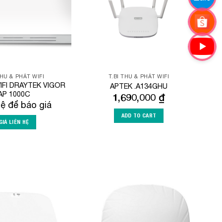
THU & PHÁT WIFI
T.BI THU & PHÁT WIFI
FI DRAYTEK VIGOR
APTEK .A134GHU
AP 1000C
1,690,000
₫
hệ để báo giá
ADD TO CART
GIÁ LIÊN HỆ
Add to
Add to
Wishlist
Wishlist