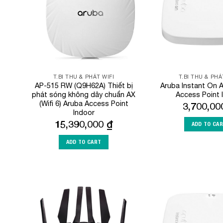
T.BI THU & PHÁT WIFI
T.BI THU & PHÁ
AP-515 RW (Q9H62A) Thiết bị
Aruba Instant On 
phát sóng không dây chuẩn AX
Access Point 
(Wifi 6) Aruba Access Point
3,700,0
Indoor
15,390,000
₫
ADD TO CA
ADD TO CART
Add to
Wishlist