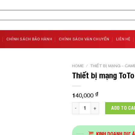
CHÍNH SÁCH BẢO HÀNH
CHÍNH SÁCH VẬN CHUYỂN
LIÊN HỆ
HOME
/
THIẾT BỊ MẠNG - CAM
Thiết bị mạng ToTo
Add to
Wishlist
₫
140,000
Thiết bị mạng ToTo Link A011
ADD TO CA
KINH DOANH DỰ 