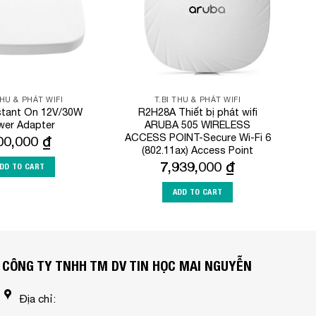
THU & PHÁT WIFI
T.BI THU & PHÁT WIFI
stant On 12V/30W
R2H28A Thiết bị phát wifi
wer Adapter
ARUBA 505 WIRELESS
ACCESS POINT-Secure Wi-Fi 6
00,000
₫
(802.11ax) Access Point
7,939,000
₫
DD TO CART
ADD TO CART
CÔNG TY TNHH TM DV TIN HỌC MAI NGUYỄN
Địa chỉ: