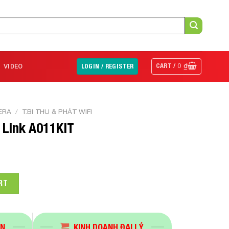
CART /
0
₫
VIDEO
LOGIN / REGISTER
ERA
/
T.BI THU & PHÁT WIFI
 Link A011KIT
KIT quantity
RT
ÁN
KINH DOANH ĐẠI LÝ