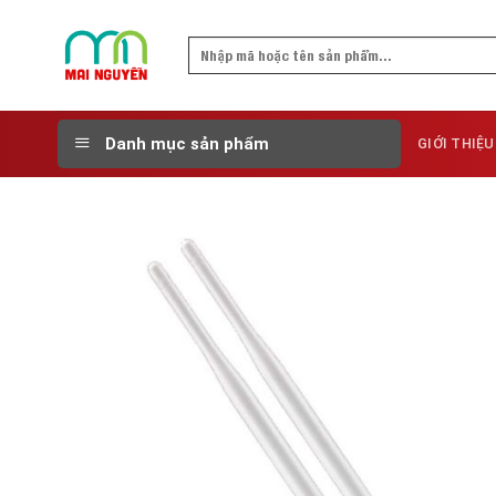
Skip
to
Search
content
for:
Danh mục sản phẩm
GIỚI THIỆU