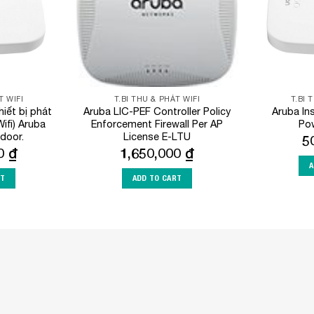
T WIFI
T.BI THU & PHÁT WIFI
T.BI 
iết bị phát
Aruba LIC-PEF Controller Policy
Aruba In
ifi) Aruba
Enforcement Firewall Per AP
Po
ndoor.
License E-LTU
5
00
₫
1,650,000
₫
A
RT
ADD TO CART