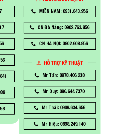
7
MIỀN NAM: 0931.843.956
17
CN Đà Nẵng: 0902.763.856
56
CN HÀ NỘI: 0902.608.956
856
HỖ TRỢ KỸ THUẬT
Mr Tấn: 0978.406.238
841
Mr Quy: 096.644.7370
889
Mr Thái: 0909.634.656
656
Mr Hiệu: 0898.249.140