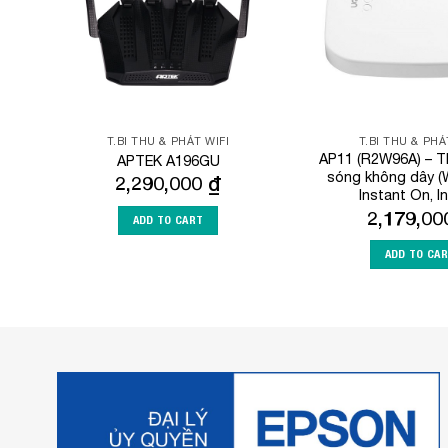
T.BI THU & PHÁT WIFI
T.BI THU & PHÁ
AP11 (R2W96A) – Th
APTEK A196GU
sóng không dây (W
2,290,000
₫
Instant On, I
2,179,0
ADD TO CART
ADD TO CA