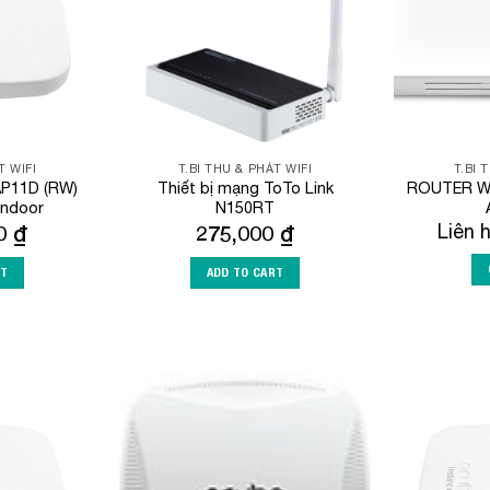
T WIFI
T.BI THU & PHÁT WIFI
T.BI 
AP11D (RW)
Thiết bị mạng ToTo Link
ROUTER WI
Indoor
N150RT
00
₫
275,000
₫
Liên 
RT
ADD TO CART
Add to
Add to
Wishlist
Wishlist