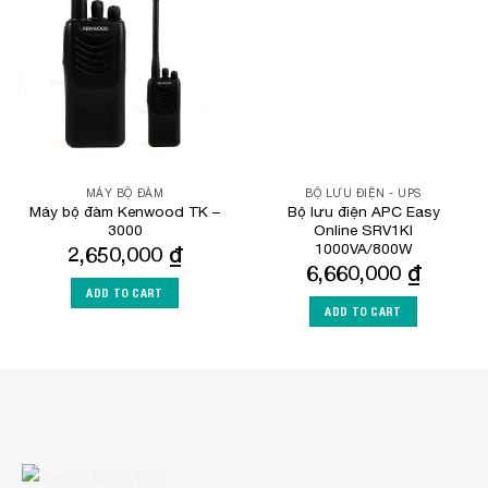
Add to
Add to
Wishlist
Wishlist
MÁY BỘ ĐÀM
BỘ LƯU ĐIỆN - UPS
Máy bộ đàm Kenwood TK –
Bộ lưu điện APC Easy
3000
Online SRV1KI
1000VA/800W
2,650,000
₫
6,660,000
₫
ADD TO CART
ADD TO CART