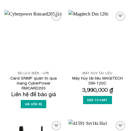
Add to
Add to
Wishlist
Wishlist
BỘ LƯU ĐIỆN - UPS
MÁY HỦY TÀI LIỆU
Card SNMP quản trị qua
Máy hủy tài liệu MAGITECH
mạng CyberPower
DM-120C
RMCARD205
3,990,000
₫
Liên hệ để báo giá
ADD TO CART
GIÁ LIÊN HỆ