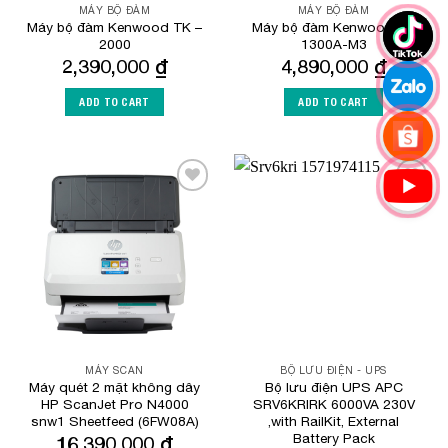
MÁY BỘ ĐÀM
MÁY BỘ ĐÀM
Máy bộ đàm Kenwood TK –
Máy bộ đàm Kenwood NX
2000
1300A-M3
2,390,000
₫
4,890,000
₫
ADD TO CART
ADD TO CART
Add to
Add to
Wishlist
Wishlist
MÁY SCAN
BỘ LƯU ĐIỆN - UPS
Máy quét 2 mặt không dây
Bộ lưu điện UPS APC
HP ScanJet Pro N4000
SRV6KRIRK 6000VA 230V
snw1 Sheetfeed (6FW08A)
,with RailKit, External
Battery Pack
16,390,000
₫