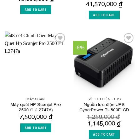
41,570,000
₫
ADD TO CART
ADD TO CART
-9%
Add to
Add to
Wishlist
Wishlist
MÁY SCAN
BỘ LƯU ĐIỆN - UPS
Máy quét HP Scanjet Pro
Nguồn lưu điện UPS
2500 f1 (L2747A)
CyberPower BU800ELCD
7,500,000
₫
1,259,000
₫
Original
Current
1,145,000
₫
price
price
ADD TO CART
was:
is:
ADD TO CART
1,259,000 ₫.
1,145,0