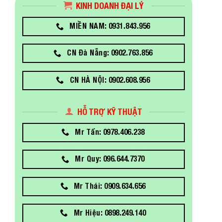
KINH DOANH ĐẠI LÝ
MIỀN NAM: 0931.843.956
CN Đà Nẵng: 0902.763.856
CN HÀ NỘI: 0902.608.956
HỖ TRỢ KỸ THUẬT
Mr Tấn: 0978.406.238
Mr Quy: 096.644.7370
Mr Thái: 0909.634.656
Mr Hiệu: 0898.249.140