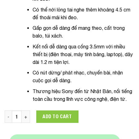
Có thể nới lỏng tai nghe thêm khoảng 4.5 cm
để thoải mái khi đeo.
Gấp gọn dễ dàng để mang theo, cất trong
balo, túi xách.
Kết nối dễ dàng qua cổng 3.5mm với nhiều
thiết bị (điện thoại, máy tính bảng, laptop), dây
dài 1.2 m tiện lợi.
Có nút dừng/ phát nhạc, chuyển bài, nhận
cuộc gọi dễ dàng.
Thương hiệu Sony đến từ Nhật Bản, nổi tiếng
toàn cầu trong lĩnh vực công nghệ, điện tử.
Tai nghe chụp tai Sony MDR-ZX310AP quantity
ADD TO CART