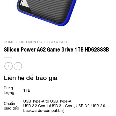
HOME
/
LINH KIỆN PC
/
HDD & SSD
Silicon Power A62 Game Drive 1TB HD62SS3B
Liên hệ để báo giá
Dung
1TB
lượng
USB Type-A to USB Type-A
Chuẩn
USB 3.2 Gen 1 (USB 3.1 Gen1, USB 3.0, USB 2.0
giao tiếp
backwards-compatible)