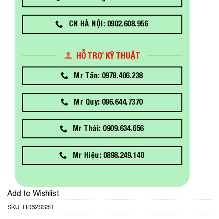
CN HÀ NỘI: 0902.608.956
HỖ TRỢ KỸ THUẬT
Mr Tấn: 0978.406.238
Mr Quy: 096.644.7370
Mr Thái: 0909.634.656
Mr Hiệu: 0898.249.140
Add to Wishlist
SKU:
HD62SS3B