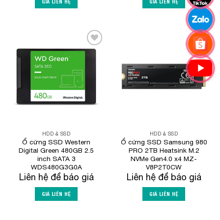
GIÁ LIÊN HỆ
GIÁ LIÊN HỆ
Add to
Add to
Wishlist
Wishlist
HDD & SSD
HDD & SSD
Ổ cứng SSD Western
Ổ cứng SSD Samsung 980
Digital Green 480GB 2.5
PRO 2TB Heatsink M.2
inch SATA 3
NVMe Gen4.0 x4 MZ-
WDS480G3G0A
V8P2T0CW
Liên hệ để báo giá
Liên hệ để báo giá
GIÁ LIÊN HỆ
GIÁ LIÊN HỆ