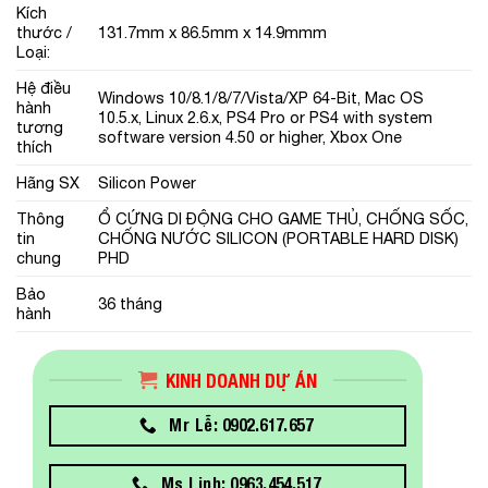
Kích
thước /
131.7mm x 86.5mm x 14.9mmm
Loại:
Hệ điều
Windows 10/8.1/8/7/Vista/XP 64-Bit, Mac OS
hành
10.5.x, Linux 2.6.x, PS4 Pro or PS4 with system
tương
software version 4.50 or higher, Xbox One
thích
Hãng SX
Silicon Power
Thông
Ổ CỨNG DI ĐỘNG CHO GAME THỦ, CHỐNG SỐC,
tin
CHỐNG NƯỚC SILICON (PORTABLE HARD DISK)
chung
PHD
Bảo
36 tháng
hành
KINH DOANH DỰ ÁN
Mr Lễ: 0902.617.657
Ms Linh: 0963.454.517