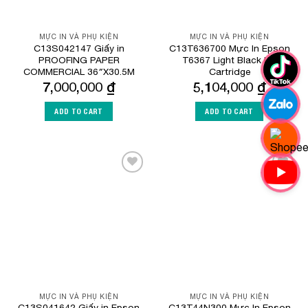
MỰC IN VÀ PHỤ KIỆN
MỰC IN VÀ PHỤ KIỆN
C13S042147 Giấy in
C13T636700 Mực In Epson
PROOFING PAPER
T6367 Light Black Ink
COMMERCIAL 36″X30.5M
Cartridge
7,000,000
₫
5,104,000
₫
ADD TO CART
ADD TO CART
Add to
Add to
Wishlist
Wishlist
MỰC IN VÀ PHỤ KIỆN
MỰC IN VÀ PHỤ KIỆN
C13S041642 Giấy in Epson
C13T44N300 Mực In Epson