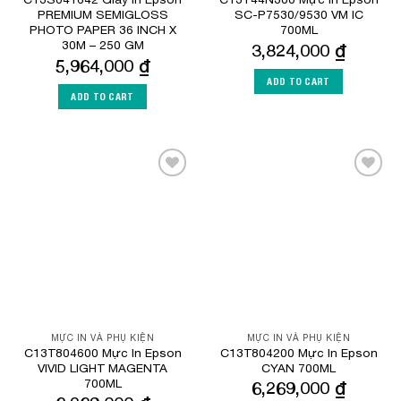
PREMIUM SEMIGLOSS
SC-P7530/9530 VM IC
PHOTO PAPER 36 INCH X
700ML
30M – 250 GM
3,824,000
₫
5,964,000
₫
ADD TO CART
ADD TO CART
Add to
Add to
Wishlist
Wishlist
MỰC IN VÀ PHỤ KIỆN
MỰC IN VÀ PHỤ KIỆN
C13T804600 Mực In Epson
C13T804200 Mực In Epson
VIVID LIGHT MAGENTA
CYAN 700ML
700ML
6,269,000
₫