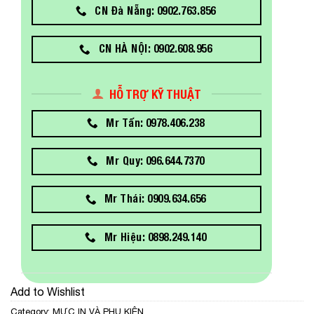
CN Đà Nẵng: 0902.763.856
CN HÀ NỘI: 0902.608.956
HỖ TRỢ KỸ THUẬT
Mr Tấn: 0978.406.238
Mr Quy: 096.644.7370
Mr Thái: 0909.634.656
Mr Hiệu: 0898.249.140
Add to Wishlist
Category:
MỰC IN VÀ PHỤ KIỆN