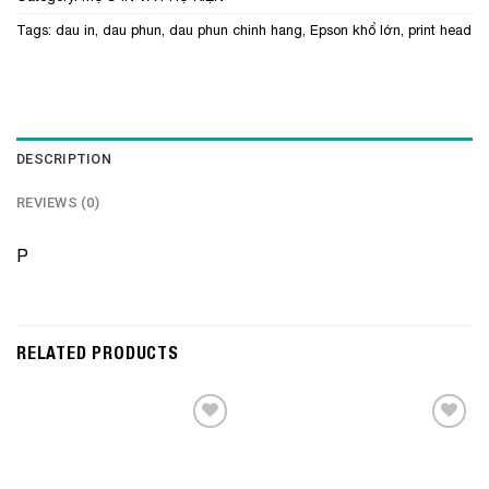
Tags:
dau in
,
dau phun
,
dau phun chinh hang
,
Epson khổ lớn
,
print head
DESCRIPTION
REVIEWS (0)
P
RELATED PRODUCTS
Add to
Add to
Wishlist
Wishlist