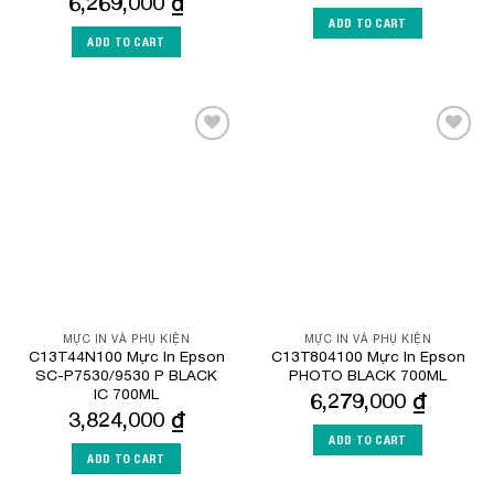
6,269,000
₫
ADD TO CART
ADD TO CART
Add to
Add to
Wishlist
Wishlist
MỰC IN VÀ PHỤ KIỆN
MỰC IN VÀ PHỤ KIỆN
C13T44N100 Mực In Epson
C13T804100 Mực In Epson
SC-P7530/9530 P BLACK
PHOTO BLACK 700ML
IC 700ML
6,279,000
₫
3,824,000
₫
ADD TO CART
ADD TO CART