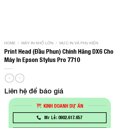
HOME
/
MÁY IN KHỔ LỚN
/
MỰC IN VÀ PHỤ KIỆN
Print Head (Đầu Phun) Chính Hãng DX6 Cho
Máy In Epson Stylus Pro 7710
Liên hệ để báo giá
KINH DOANH DỰ ÁN
Mr Lễ: 0902.617.657