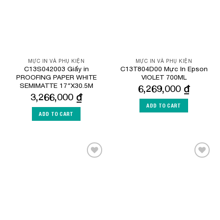
MỰC IN VÀ PHỤ KIỆN
MỰC IN VÀ PHỤ KIỆN
C13S042003 Giấy in
C13T804D00 Mực In Epson
PROOFING PAPER WHITE
VIOLET 700ML
SEMIMATTE 17″X30.5M
6,269,000
₫
3,266,000
₫
ADD TO CART
ADD TO CART
Add to
Add to
Wishlist
Wishlist