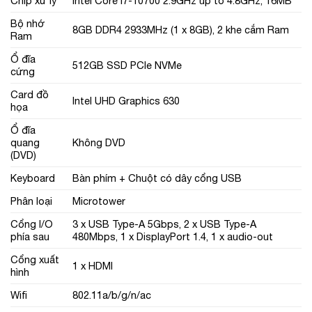
Chíp xử lý
Intel Core i7-10700 2.9GHz up to 4.8GHz, 16MB
Bộ nhớ
8GB DDR4 2933MHz (1 x 8GB), 2 khe cắm Ram
Ram
Ổ đĩa
512GB SSD PCIe NVMe
cứng
Card đồ
Intel UHD Graphics 630
họa
Ổ đĩa
quang
Không DVD
(DVD)
Keyboard
Bàn phím + Chuột có dây cổng USB
Phân loại
Microtower
Cổng I/O
3 x USB Type-A 5Gbps, 2 x USB Type-A
phía sau
480Mbps, 1 x DisplayPort 1.4, 1 x audio-out
Cổng xuất
1 x HDMI
hình
Wifi
802.11a/b/g/n/ac