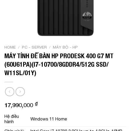
HOME
/
PC - SERVER
/
MÁY BỘ - HP
MÁY TÍNH ĐỂ BÀN HP PRODESK 400 G7 MT
(60U61PA)(I7-10700/8GDDR4/512G SSD/
W11SL/01Y)
₫
17,990,000
Hệ điều
Windows 11 Home
hành