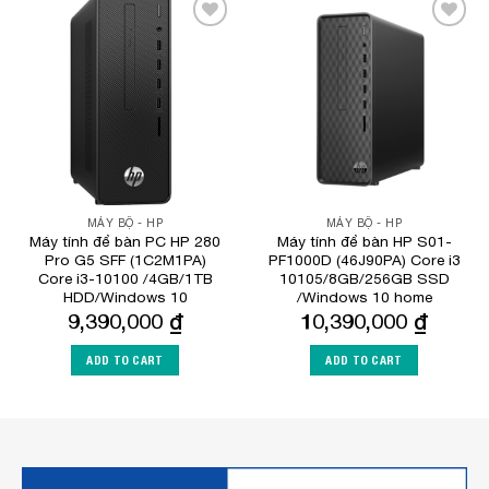
Add to
Add to
Wishlist
Wishlist
MÁY BỘ - HP
MÁY BỘ - HP
Máy tính để bàn PC HP 280
Máy tính để bàn HP S01-
Pro G5 SFF (1C2M1PA)
PF1000D (46J90PA) Core i3
Core i3-10100 /4GB/1TB
10105/8GB/256GB SSD
HDD/Windows 10
/Windows 10 home
9,390,000
₫
10,390,000
₫
ADD TO CART
ADD TO CART