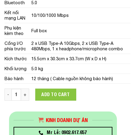
Bluetooth
5.0
Kết nối
10/100/1000 Mbps
mạng LAN
Phụ kiện
Full box
kèm theo
Cổng I/O
2 x USB Type-A 10Gbps, 2 x USB Type-A
phía trước
480Mbps, 1 x headphone/microphone combo
Kích thước
15.5cm x 30.3cm x 33.7cm (W x D x H)
Khối lượng
5.0 kg
Bảo hành
12 tháng ( Cable nguồn không bảo hành)
MÁY TÍNH ĐỂ BÀN HP PRODESK 400 G7 MT (60U61PA)(I7-107
ADD TO CART
KINH DOANH DỰ ÁN
Mr Lễ: 0902.617.657