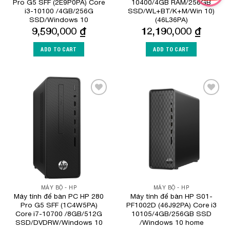
Pro G5 SFF (2E9P0PA) Core
10400/4GB RAM/256GB
i3-10100 /4GB/256G
SSD/WL+BT/K+M/Win 10)
SSD/Windows 10
(46L36PA)
9,590,000
₫
12,190,000
₫
ADD TO CART
ADD TO CART
Add to
Add to
Wishlist
Wishlist
MÁY BỘ - HP
MÁY BỘ - HP
Máy tính để bàn PC HP 280
Máy tính để bàn HP S01-
Pro G5 SFF (1C4W5PA)
PF1002D (46J92PA) Core i3
Core i7-10700 /8GB/512G
10105/4GB/256GB SSD
SSD/DVDRW/Windows 10
/Windows 10 home