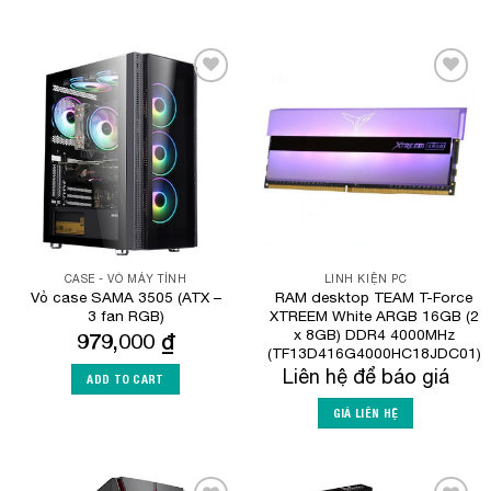
Add to
Add to
Wishlist
Wishlist
CASE - VỎ MÁY TÍNH
LINH KIỆN PC
Vỏ case SAMA 3505 (ATX –
RAM desktop TEAM T-Force
3 fan RGB)
XTREEM White ARGB 16GB (2
x 8GB) DDR4 4000MHz
979,000
₫
(TF13D416G4000HC18JDC01)
Liên hệ để báo giá
ADD TO CART
GIÁ LIÊN HỆ