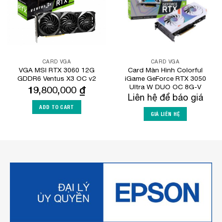
CARD VGA
CARD VGA
VGA MSI RTX 3060 12G
Card Màn Hình Colorful
GDDR6 Ventus X3 OC v2
iGame GeForce RTX 3050
Ultra W DUO OC 8G-V
19,800,000
₫
Liên hệ để báo giá
ADD TO CART
GIÁ LIÊN HỆ