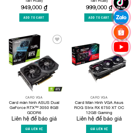
fan RGB)
fan RGB)
949,000
₫
999,000
₫
ADD TO CART
ADD TO CART
Add to
Add to
Wishlist
Wishlist
CARD VGA
CARD VGA
Card màn hình ASUS Dual
Card Màn Hình VGA Asus
GeForce RTX™ 3050 8GB
ROG Strix RX 6750 XT OC
GDDR6
12GB Gaming
Liên hệ để báo giá
Liên hệ để báo giá
GIÁ LIÊN HỆ
GIÁ LIÊN HỆ