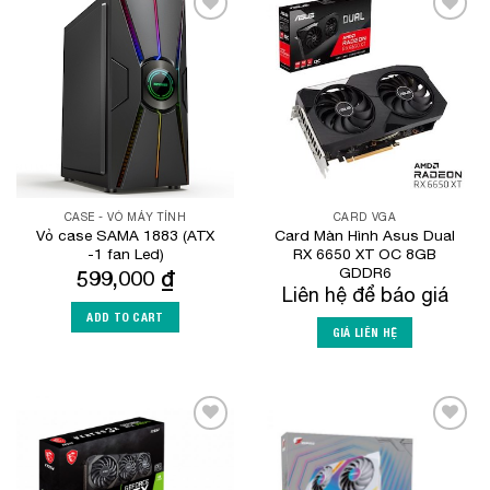
Add to
Add to
Wishlist
Wishlist
CASE - VỎ MÁY TÍNH
CARD VGA
Vỏ case SAMA 1883 (ATX
Card Màn Hình Asus Dual
-1 fan Led)
RX 6650 XT OC 8GB
GDDR6
599,000
₫
Liên hệ để báo giá
ADD TO CART
GIÁ LIÊN HỆ
Add to
Add to
Wishlist
Wishlist