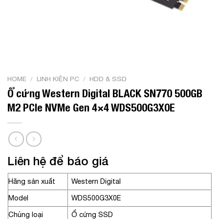
HOME
/
LINH KIỆN PC
/
HDD & SSD
Ổ cứng Western Digital BLACK SN770 500GB
M2 PCIe NVMe Gen 4×4 WDS500G3X0E
Liên hệ để báo giá
Hãng sản xuất
Western Digital
Model
WDS500G3X0E
Chủng loại
Ổ cứng SSD