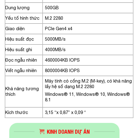
Dung lượng
500GB
Yếu tố hình thức
M.2 2280
Giao diện
PCIe Gen4 x4
Hiệu suất đọc
5000MB/s
Hiệu suất ghi
4000MB/s
Đọc ngẫu nhiên
4600004KB IOPS
Viết ngẫu nhiên
8000004KB IOPS
Máy tính có cổng M.2 (M-key), có khả năng
lấy hệ số dạng M.2 2280
Khả năng tương
thích
Windows® 11, Windows® 10, Windows®
8.1
Kích thước
3,15 “x 0,87” x 0,09 “
KINH DOANH DỰ ÁN