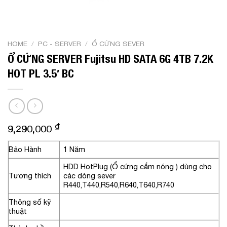
HOME
/
PC - SERVER
/
Ổ CỨNG SEVER
Ổ CỨNG SERVER Fujitsu HD SATA 6G 4TB 7.2K
HOT PL 3.5′ BC
₫
9,290,000
Bảo Hành
1 Năm
HDD HotPlug (Ổ cứng cắm nóng ) dùng cho
Tương thích
các dòng sever
R440,T440,R540,R640,T640,R740
Thông số kỹ
thuật