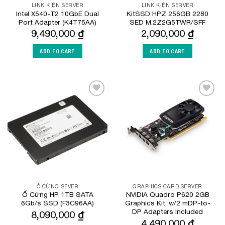
LINK KIỆN SERVER
LINK KIỆN SERVER
Intel X540-T2 10GbE Dual
KitSSD HPZ 256GB 2280
Port Adapter (K4T75AA)
SED M.2Z2G5TWR/SFF
9,490,000
₫
2,090,000
₫
ADD TO CART
ADD TO CART
Add to
Add to
Wishlist
Wishlist
Ổ CỨNG SEVER
GRAPHICS CARD SERVER
Ổ Cứng HP 1TB SATA
NVIDIA Quadro P620 2GB
6Gb/s SSD (F3C96AA)
Graphics Kit, w/2 mDP-to-
DP Adapters Included
8,090,000
₫
4,490,000
₫