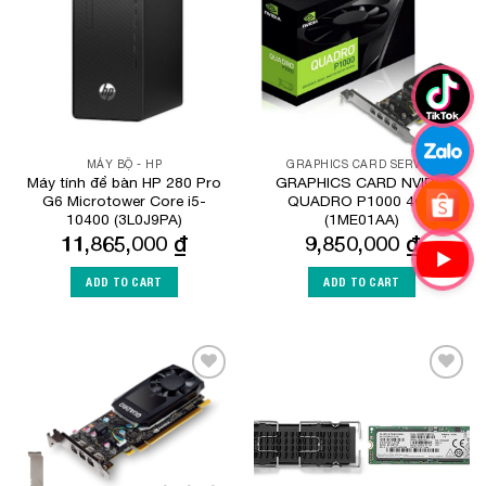
MÁY BỘ - HP
GRAPHICS CARD SERVER
Máy tính để bàn HP 280 Pro
GRAPHICS CARD NVIDIA
G6 Microtower Core i5-
QUADRO P1000 4GB
10400 (3L0J9PA)
(1ME01AA)
11,865,000
₫
9,850,000
₫
ADD TO CART
ADD TO CART
Add to
Add to
Wishlist
Wishlist