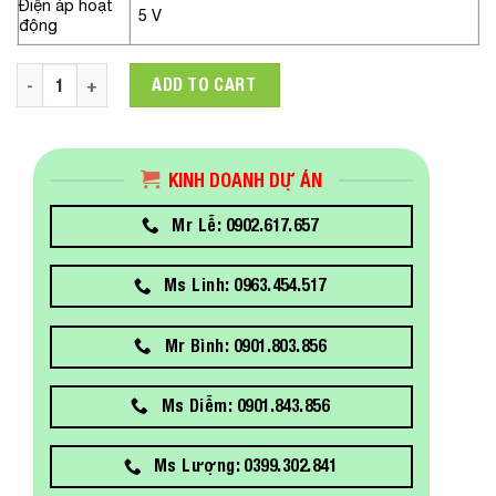
Điện áp hoạt
5 V
động
Ổ CỨNG SERVER Fujitsu HD SATA 6G 4TB 7.2K HOT PL 3.5' B
ADD TO CART
KINH DOANH DỰ ÁN
Mr Lễ: 0902.617.657
Ms Linh: 0963.454.517
Mr Bình: 0901.803.856
Ms Diễm: 0901.843.856
Ms Lượng: 0399.302.841