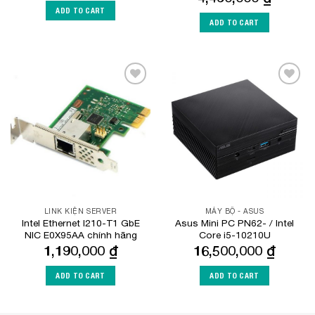
ADD TO CART
ADD TO CART
Add to
Add to
Wishlist
Wishlist
LINK KIỆN SERVER
MÁY BỘ - ASUS
Intel Ethernet I210-T1 GbE
Asus Mini PC PN62- / Intel
NIC E0X95AA chính hãng
Core i5-10210U
1,190,000
₫
16,500,000
₫
ADD TO CART
ADD TO CART