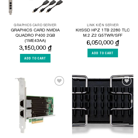
GRAPHICS CARD SERVER
LINK KIỆN SERVER
GRAPHICS CARD NVIDIA
KitSSD HPZ 1TB 2280 TLC
QUADRO P400 2GB
M.2 Z2 G5TWR/SFF
(1ME43AA)
6,050,000
₫
3,150,000
₫
ADD TO CART
ADD TO CART
Add to
Add to
Wishlist
Wishlist