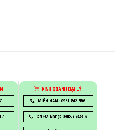
ÁN
KINH DOANH ĐẠI LÝ
7
MIỀN NAM: 0931.843.956
17
CN Đà Nẵng: 0902.763.856