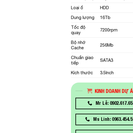
Loại ổ
HDD
Dung lượng
16Tb
Tốc độ
7200rpm
quay
Bộ nhớ
256Mb
Cache
Chuẩn giao
SATA3
tiếp
Kích thước
3.5Inch
KINH DOANH DỰ 
Mr Lễ: 0902.617.65
Ms Linh: 0963.454.5