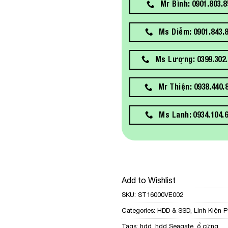
Mr Bình: 0901.803.8
Ms Diễm: 0901.843.
Ms Lượng: 0399.302.
Mr Thiện: 0938.440.
Ms Lanh: 0934.104.
Add to Wishlist
SKU:
ST16000VE002
Categories:
HDD & SSD
,
Linh Kiện 
Tags:
hdd
,
hdd Seagate
,
ổ cứng