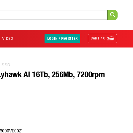
CART /
0
₫
VIDEO
LOGIN / REGISTER
& SSD
Skyhawk AI 16Tb, 256Mb, 7200rpm
16000VE002)