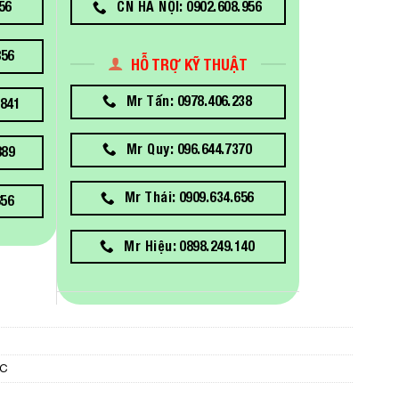
56
CN HÀ NỘI: 0902.608.956
856
HỖ TRỢ KỸ THUẬT
Mr Tấn: 0978.406.238
841
Mr Quy: 096.644.7370
889
Mr Thái: 0909.634.656
656
Mr Hiệu: 0898.249.140
PC