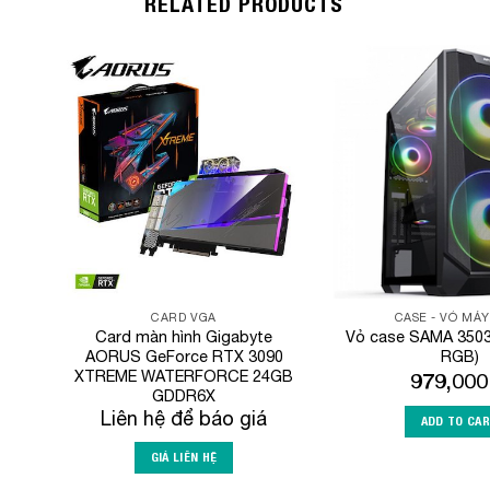
RELATED PRODUCTS
Add to
Wishlist
CARD VGA
CASE - VỎ MÁY
Card màn hình Gigabyte
Vỏ case SAMA 3503
AORUS GeForce RTX 3090
RGB)
XTREME WATERFORCE 24GB
979,00
GDDR6X
Liên hệ để báo giá
ADD TO CA
GIÁ LIÊN HỆ