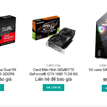
Add to
Add to
Wishlist
Wishlist
A
CARD VGA
CASE
us Dual RX
Card Màn Hình GIGABYTE
Vỏ case SA
GB GDDR6
GeForce® GTX 1660 Ti D6 6G
áo giá
Liên hệ để báo giá
9
Ệ
GIÁ LIÊN HỆ
A