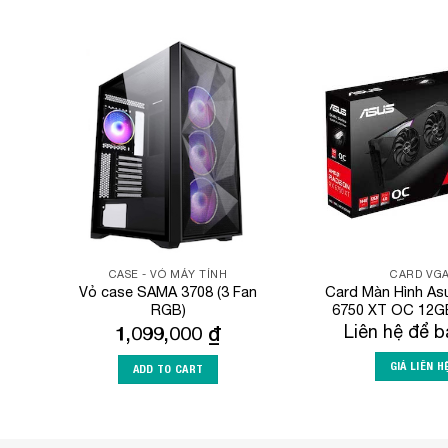
Add to
Wishlist
CASE - VỎ MÁY TÍNH
CARD VG
Vỏ case SAMA 3708 (3 Fan
Card Màn Hình As
RGB)
6750 XT OC 12
1,099,000
₫
Liên hệ để b
GIÁ LIÊN H
ADD TO CART