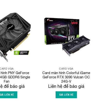
Add to
Add to
Wishlist
Wishlist
CARD VGA
CARD VGA
 hình PNY GeForce
Card màn hình Colorful iGame
 4GB GDDR6 Single
GeForce RTX 3090 Vulcan OC
Fan
24G-V
hệ để báo giá
Liên hệ để báo giá
GIÁ LIÊN HỆ
GIÁ LIÊN HỆ