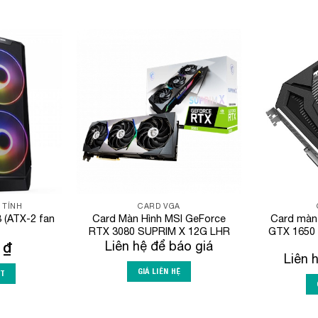
Add to
Add to
Wishlist
Wishlist
 TÍNH
CARD VGA
 (ATX-2 fan
Card Màn Hình MSI GeForce
Card màn
RTX 3080 SUPRIM X 12G LHR
GTX 1650
0
₫
Liên hệ để báo giá
Liên 
GIÁ LIÊN HỆ
RT