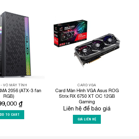
Add to
Add to
Wishlist
Wishlist
 - VỎ MÁY TÍNH
CARD VGA
MA 2056 (ATX-3 fan
Card Màn Hình VGA Asus ROG
RGB)
Strix RX 6750 XT OC 12GB
Gaming
99,000
₫
Liên hệ để báo giá
DD TO CART
GIÁ LIÊN HỆ