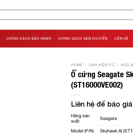
CHÍNH SÁCH BẢO HÀNH
CHÍNH SÁCH VẬN CHUYỂN
LIÊN HỆ
HOME
/
LINH KIỆN PC
/
HDD 
Ổ cứng Seagate 
Add to
(ST16000VE002)
Wishlist
Liên hệ để báo giá
Hãng sản
Seagate
xuất
Model (P/N)
Skyhawk AI (ST