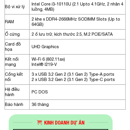
Intel Core i3-10110U (2.1 Upto 4.1GHz, 2 nhân 4
Bộ vi xử lý
luồng, 4MB)
2 khe x DDR4-2666MHz SODIMM Slots (Up to
RAM
64GB)
Ổ cứng
2 ổ lưu trữ, kích thước 2.5, M.2 PCIE/SATA
Card đồ
UHD Graphics
họa
Kết nối
Wi-Fi 6 (802.11ax)
mạng
Intel® I219-V
Cổng kết
3 x USB 3.2 Gen 2 (3.1 Gen 2) Type-A ports
nối
2 x USB 3.2 Gen 2 (3.1 Gen 2) Type-C ports
Hệ điều
PC DOS
hành
Bảo hành
36 tháng
KINH DOANH DỰ ÁN