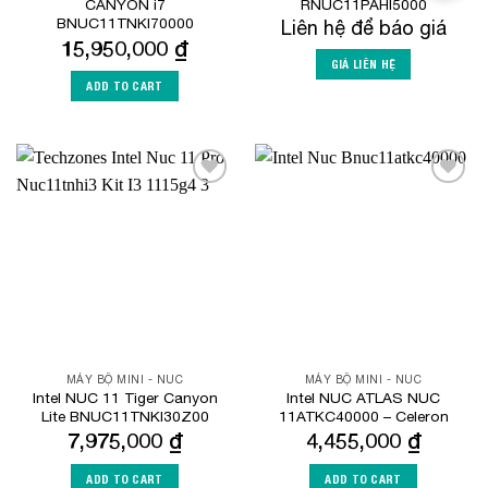
CANYON i7
RNUC11PAHI5000
BNUC11TNKI70000
Liên hệ để báo giá
15,950,000
₫
GIÁ LIÊN HỆ
ADD TO CART
Add to
Add to
Wishlist
Wishlist
MÁY BỘ MINI - NUC
MÁY BỘ MINI - NUC
Intel NUC 11 Tiger Canyon
Intel NUC ATLAS NUC
Lite BNUC11TNKI30Z00
11ATKC40000 – Celeron
7,975,000
₫
4,455,000
₫
ADD TO CART
ADD TO CART