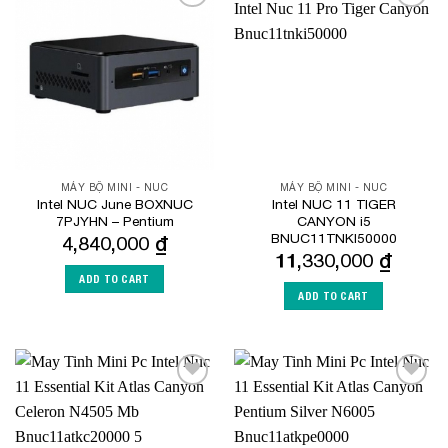
Add to
Add to
Wishlist
Wishlist
MÁY BỘ MINI - NUC
MÁY BỘ MINI - NUC
Intel NUC June BOXNUC
Intel NUC 11 TIGER
7PJYHN – Pentium
CANYON i5
BNUC11TNKI50000
4,840,000
₫
11,330,000
₫
ADD TO CART
ADD TO CART
Add to
Add to
Wishlist
Wishlist