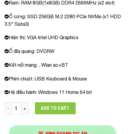
Ram: RAM 8GB(1x8GB) DDR4 2666MHz (x2 slot)
Ổ cứng: SSD 256GB M.2 2280 PCIe NVMe (x1 HDD
3.5″ Sata3)
Hiện thị: VGA Intel UHD Graphics
Ổ đĩa quang: DVDRW
Kết nối mạng: , Wlan ac+BT
Phím chuột: USB Keyboard & Mouse
Hệ điều hành: Windows 11 Home 64 bit
Máy tính để bàn đồng bộ HP ProDesk 400 G7 SFF 60U56PA 
ADD TO CART
KINH DOANH DỰ ÁN