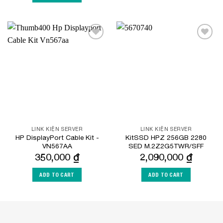
Add to
Add to
Wishlist
Wishlist
LINK KIỆN SERVER
LINK KIỆN SERVER
HP DisplayPort Cable Kit -
KitSSD HPZ 256GB 2280
VN567AA
SED M.2Z2G5TWR/SFF
350,000
₫
2,090,000
₫
ADD TO CART
ADD TO CART