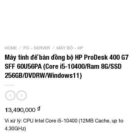
HOME
/
PC - SERVER
/
MÁY BỘ - HP
Máy tính để bàn đồng bộ HP ProDesk 400 G7
SFF 60U56PA (Core i5-10400/Ram 8G/SSD
256GB/DVDRW/Windows11)
₫
13,490,000
Vi xử lý: CPU Intel Core i5-10400 (12MB Cache, up to
4.30GHz)