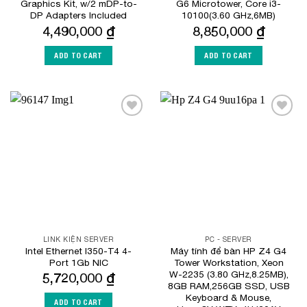
Graphics Kit, w/2 mDP-to-
G6 Microtower, Core i3-
DP Adapters Included
10100(3.60 GHz,6MB)
4,490,000
₫
8,850,000
₫
ADD TO CART
ADD TO CART
Add to
Add to
Wishlist
Wishlist
LINK KIỆN SERVER
PC - SERVER
Intel Ethernet I350-T4 4-
Máy tính để bàn HP Z4 G4
Port 1Gb NIC
Tower Workstation, Xeon
W-2235 (3.80 GHz,8.25MB),
5,720,000
₫
8GB RAM,256GB SSD, USB
Keyboard & Mouse,
ADD TO CART