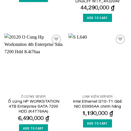
Linux,3Y WTY_4HJ20AV
44,290,000
₫
ADD TO CART
Add to
Add to
Wishlist
Wishlist
Ổ CỨNG SEVER
LINK KIỆN SERVER
Ổ cứng HP WORKSTATION
Intel Ethernet I210-T1 GbE
4TB Enterprise SATA 7200
NIC E0X95AA chính hãng
HDD (K4T76AA)
1,190,000
₫
6,490,000
₫
ADD TO CART
ADD TO CART