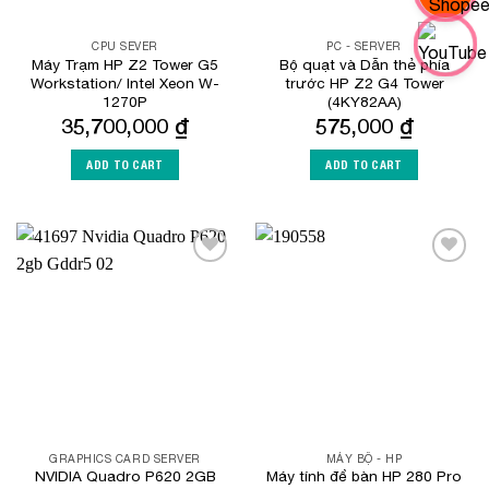
CPU SEVER
PC - SERVER
Máy Trạm HP Z2 Tower G5
Bộ quạt và Dẫn thẻ phía
Workstation/ Intel Xeon W-
trước HP Z2 G4 Tower
1270P
(4KY82AA)
35,700,000
₫
575,000
₫
ADD TO CART
ADD TO CART
Add to
Add to
Wishlist
Wishlist
GRAPHICS CARD SERVER
MÁY BỘ - HP
NVIDIA Quadro P620 2GB
Máy tính để bàn HP 280 Pro