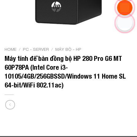
HOME
/
PC - SERVER
/
MÁY BỘ - HP
Máy tính để bàn đồng bộ HP 280 Pro G6 MT
60P78PA (Intel Core i3-
10105/4GB/256GBSSD/Windows 11 Home SL
64-bit/WiFi 802.11ac)