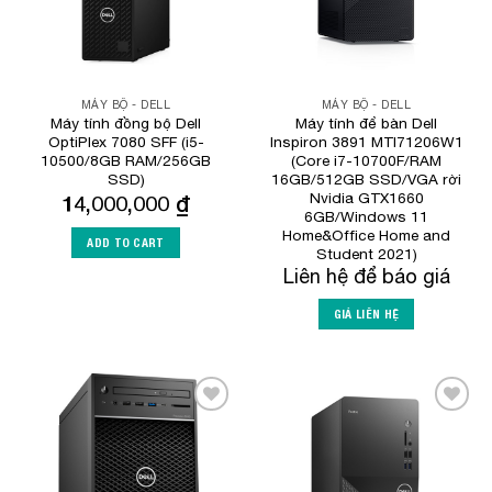
MÁY BỘ - DELL
MÁY BỘ - DELL
Máy tính đồng bộ Dell
Máy tính để bàn Dell
OptiPlex 7080 SFF (i5-
Inspiron 3891 MTI71206W1
10500/8GB RAM/256GB
(Core i7-10700F/RAM
SSD)
16GB/512GB SSD/VGA rời
Nvidia GTX1660
14,000,000
₫
6GB/Windows 11
Home&Office Home and
ADD TO CART
Student 2021)
Liên hệ để báo giá
GIÁ LIÊN HỆ
Add to
Add to
Wishlist
Wishlist