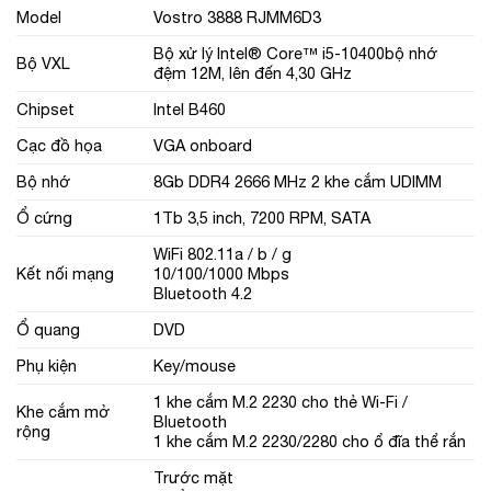
Model
Vostro 3888 RJMM6D3
Bộ xử lý Intel® Core™ i5-10400bộ nhớ
Bộ VXL
đệm 12M, lên đến 4,30 GHz
Chipset
Intel B460
Cạc đồ họa
VGA onboard
Bộ nhớ
8Gb DDR4 2666 MHz 2 khe cắm UDIMM
Ổ cứng
1Tb 3,5 inch, 7200 RPM, SATA
WiFi 802.11a / b / g
Kết nối mạng
10/100/1000 Mbps
Bluetooth 4.2
Ổ quang
DVD
Phụ kiện
Key/mouse
1 khe cắm M.2 2230 cho thẻ Wi-Fi /
Khe cắm mở
Bluetooth
rộng
1 khe cắm M.2 2230/2280 cho ổ đĩa thể rắn
Trước mặt