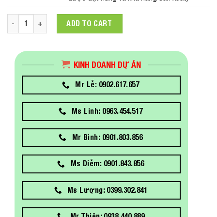
Máy tính để bàn Dell Vostro 3888 RJMM6D3/Core i5/8GB/1
ADD TO CART
KINH DOANH DỰ ÁN
Mr Lễ: 0902.617.657
Ms Linh: 0963.454.517
Mr Bình: 0901.803.856
Ms Diễm: 0901.843.856
Ms Lượng: 0399.302.841
Mr Thiện: 0938.440.889