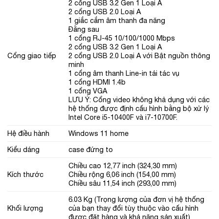
2 cổng USB 3.2 Gen 1 Loại A
2 cổng USB 2.0 Loại A
1 giắc cắm âm thanh đa năng
Đằng sau
1 cổng RJ-45 10/100/1000 Mbps
2 cổng USB 3.2 Gen 1 Loại A
Cổng giao tiếp
2 cổng USB 2.0 Loại A với Bật nguồn thông
minh
1 cổng âm thanh Line-in tái tác vụ
1 cổng HDMI 1.4b
1 cổng VGA
LƯU Ý: Cổng video không khả dụng với các
hệ thống được định cấu hình bằng bộ xử lý
Intel Core i5-10400F và i7-10700F.
Hệ điều hành
Windows 11 home
Kiểu dáng
case đứng to
Chiều cao 12,77 inch (324,30 mm)
Kích thước
Chiều rộng 6,06 inch (154,00 mm)
Chiều sâu 11,54 inch (293,00 mm)
6.03 Kg (Trọng lượng của đơn vị hệ thống
Khối lượng
của bạn thay đổi tùy thuộc vào cấu hình
được đặt hàng và khả năng sản xuất)