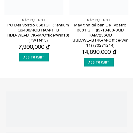
MÁY BỘ - DELL
MÁY BỘ - DELL
PC Dell Vostro 3681ST (Pentium
Máy tính để bàn Dell Vostro
G6400/4GB RAM/1TB
3681 SFF (i5-10400/8GB
HDD/WL+BT/K+M/Office/Win10)
RAM/256GB
(PWTN15)
SSD/WL+BT/K+M/Office/Win
11) (70271214)
7,990,000
₫
14,890,000
₫
ADD TO CART
ADD TO CART