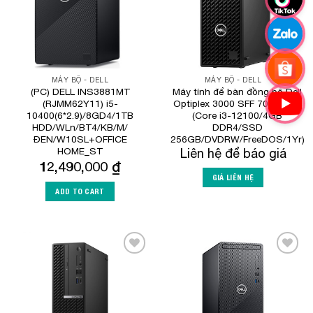
MÁY BỘ - DELL
MÁY BỘ - DELL
(PC) DELL INS3881MT
Máy tính để bàn đồng bộ Dell
(RJMM62Y11) i5-
Optiplex 3000 SFF 70295803
10400(6*2.9)/8GD4/1TB
(Core i3-12100/4GB
HDD/WLn/BT4/KB/M/
DDR4/SSD
ĐEN/W10SL+OFFICE
256GB/DVDRW/FreeDOS/1Yr)
HOME_ST
Liên hệ để báo giá
12,490,000
₫
GIÁ LIÊN HỆ
ADD TO CART
Add to
Add to
Wishlist
Wishlist