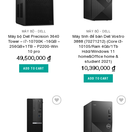
MÁY BỘ - DELL
MÁY BỘ - DELL
Máy bộ Dell Precision 3640
Máy tính để bàn Dell Vostro
Tower – i7-10700K -16GB –
3888 (70271212) (Core i3-
256GB+1TB – P2200-Win
10105/Ram 4Gb/1Tb
10 pro
Hdd/Windows 11
home&Office home &
49,500,000
₫
studient 2021)
10,390,000
₫
ADD TO CART
ADD TO CART
Add to
Add to
Wishlist
Wishlist