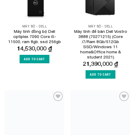
MÁY BỘ - DELL
MÁY BỘ - DELL
Máy tính đồng bộ Dell
Máy tính để bàn Dell Vostro
optiplex 7090 Core i5-
3888 (70271215) (Core
11500, ram 8gb. ssd 256gb
i7/Ram 8Gb/512Gb
SSD/Windows 11
14,530,000
₫
home&Office home &
student 2021)
ADD TO CART
21,390,000
₫
ADD TO CART
Add to
Add to
Wishlist
Wishlist