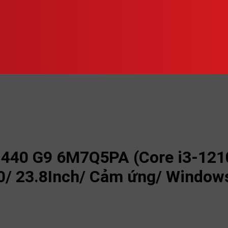
ne 440 G9 6M7Q5PA (Core i3-1
70/ 23.8Inch/ Cảm ứng/ Windo