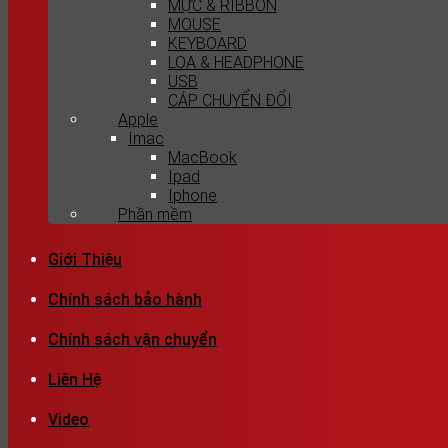
MỰC & RIBBON
MOUSE
KEYBOARD
LOA & HEADPHONE
USB
CÁP CHUYỂN ĐỔI
Apple
Imac
MacBook
Ipad
Iphone
Phần mềm
Giới Thiệu
Chính sách bảo hành
Chính sách vận chuyển
Liên Hệ
Video