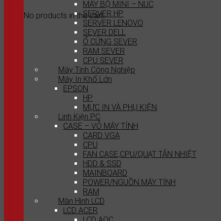
MÁY BỘ MINI – NUC
SERVER HP
No products in the cart.
SERVER LENOVO
SEVER DELL
Ổ CỨNG SEVER
RAM SEVER
CPU SEVER
Máy Tính Công Nghiệp
Máy In Khổ Lớn
EPSON
HP
MỰC IN VÀ PHỤ KIỆN
Linh Kiện PC
CASE – VỎ MÁY TÍNH
CARD VGA
CPU
FAN CASE,CPU/QUẠT TẢN NHIỆT
HDD & SSD
MAINBOARD
POWER/NGUỒN MÁY TÍNH
RAM
Màn Hình LCD
LCD ACER
LCD AOC