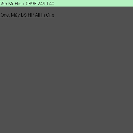
.656
Mr Hiệu: 0898.249.140
n One
,
Máy bộ HP All In One