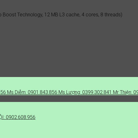
rbo Boost Technology, 12 MB L3 cache, 4 cores, 8 threads)
856
Ms Diễm: 0901.843.856
Ms Lượng: 0399.302.841
Mr Thiện: 0
I: 0902.608.956