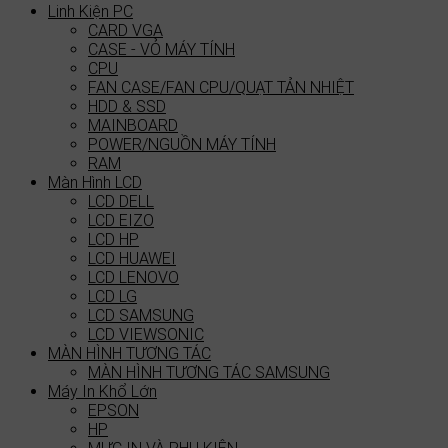
Linh Kiện PC
CARD VGA
CASE - VỎ MÁY TÍNH
CPU
FAN CASE/FAN CPU/QUẠT TẢN NHIỆT
HDD & SSD
MAINBOARD
POWER/NGUỒN MÁY TÍNH
RAM
Màn Hình LCD
LCD DELL
LCD EIZO
LCD HP
LCD HUAWEI
LCD LENOVO
LCD LG
LCD SAMSUNG
LCD VIEWSONIC
MÀN HÌNH TƯƠNG TÁC
MÀN HÌNH TƯƠNG TÁC SAMSUNG
Máy In Khổ Lớn
EPSON
HP