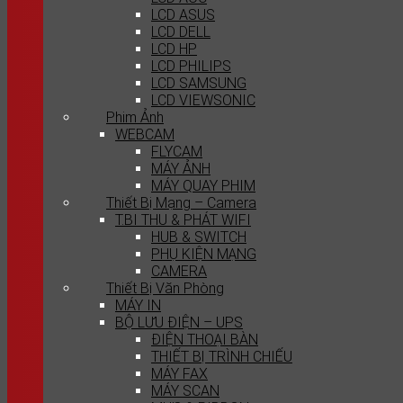
LCD ASUS
LCD DELL
LCD HP
LCD PHILIPS
LCD SAMSUNG
LCD VIEWSONIC
Phim Ảnh
WEBCAM
FLYCAM
MÁY ẢNH
MÁY QUAY PHIM
Thiết Bị Mạng – Camera
T.BI THU & PHÁT WIFI
HUB & SWITCH
PHỤ KIỆN MẠNG
CAMERA
Thiết Bị Văn Phòng
MÁY IN
BỘ LƯU ĐIỆN – UPS
ĐIỆN THOẠI BÀN
THIẾT BỊ TRÌNH CHIẾU
MÁY FAX
MÁY SCAN