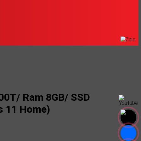
2100T/ Ram 8GB/ SSD
ws 11 Home)