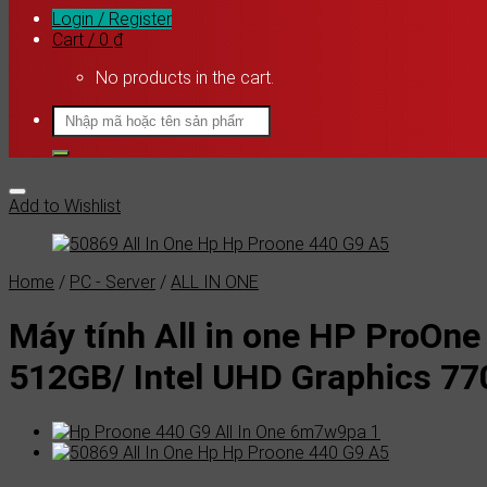
Login / Register
Cart /
0
₫
No products in the cart.
Search
for:
Add to Wishlist
Home
/
PC - Server
/
ALL IN ONE
Máy tính All in one HP ProO
512GB/ Intel UHD Graphics 7