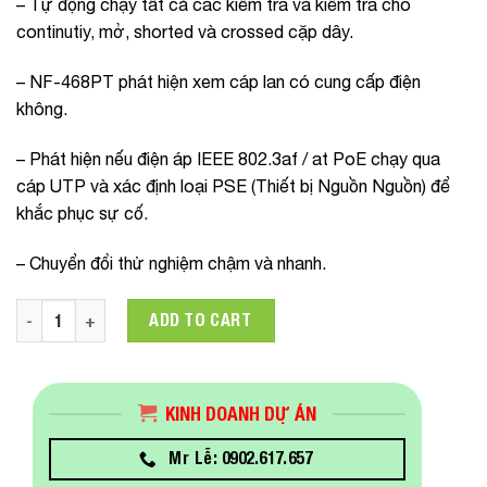
– Tự động chạy tất cả các kiểm tra và kiểm tra cho
continutiy, mở, shorted và crossed cặp dây.
– NF-468PT phát hiện xem cáp lan có cung cấp điện
không.
– Phát hiện nếu điện áp IEEE 802.3af / at PoE chạy qua
cáp UTP và xác định loại PSE (Thiết bị Nguồn Nguồn) để
khắc phục sự cố.
– Chuyển đổi thử nghiệm chậm và nhanh.
Máy test dây mạng, Dây thoại NF-468 quantity
ADD TO CART
KINH DOANH DỰ ÁN
Mr Lễ: 0902.617.657