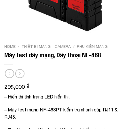
HOME
/
THIẾT BỊ MẠNG - CAMERA
/
PHỤ KIỆN MẠNG
Máy test dây mạng, Dây thoại NF-468
₫
295,000
– Hiển thị tình trạng LED hiển thị.
– Máy test mang NF-468PT kiểm tra nhanh cáp RJ11 &
RJ45.