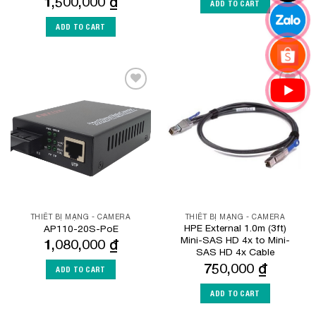
1,500,000
₫
ADD TO CART
ADD TO CART
Add to
Add to
Wishlist
Wishlist
THIẾT BỊ MẠNG - CAMERA
THIẾT BỊ MẠNG - CAMERA
HPE External 1.0m (3ft)
AP110-20S-PoE
Mini-SAS HD 4x to Mini-
1,080,000
₫
SAS HD 4x Cable
750,000
₫
ADD TO CART
ADD TO CART