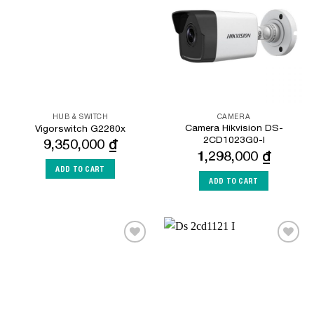
Wishlist
Wishlist
HUB & SWITCH
CAMERA
Camera Hikvision DS-
Vigorswitch G2280x
2CD1023G0-I
9,350,000
₫
1,298,000
₫
ADD TO CART
ADD TO CART
Add to
Add to
Wishlist
Wishlist