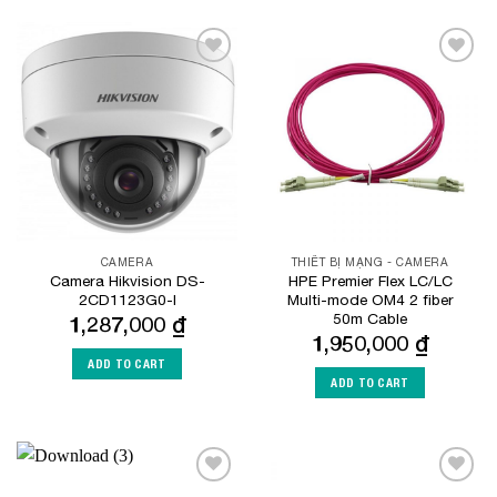
Add to
Add to
Wishlist
Wishlist
CAMERA
THIẾT BỊ MẠNG - CAMERA
Camera Hikvision DS-
HPE Premier Flex LC/LC
2CD1123G0-I
Multi-mode OM4 2 fiber
50m Cable
1,287,000
₫
1,950,000
₫
ADD TO CART
ADD TO CART
Add to
Add to