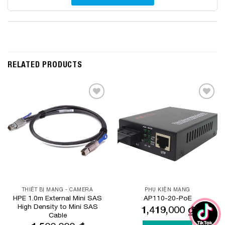
RELATED PRODUCTS
Add to
Add to
Wishlist
Wishlist
THIẾT BỊ MẠNG - CAMERA
PHỤ KIỆN MẠNG
HPE 1.0m External Mini SAS
AP110-20-PoE
High Density to Mini SAS
1,419,000
₫
Cable