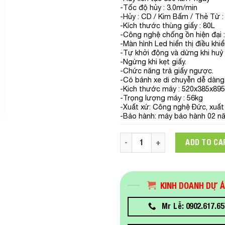
-Tốc độ hủy : 3.0m/min
-Hủy : CD / Kim Bấm / Thẻ Từ
-Kích thước thùng giấy : 80L
-Công nghệ chống ồn hiện đại 
-Màn hình Led hiển thị điều khi
-Tự khởi động và dừng khi huỷ 
-Ngừng khi kẹt giấy.
-Chức năng trả giấy ngược.
-Có bánh xe di chuyễn dễ dàng
-Kich thước máy : 520x385x8
-Trọng lượng máy : 56kg
-Xuất xứ: Công nghệ Đức, xuất
-Bảo hành: máy bảo hành 02 n
Máy hủy tài liệu công nghiệ
ADD TO CA
KINH DOANH DỰ 
Mr Lễ: 0902.617.65