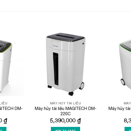
Add to
Add to
Wishlist
Wishlist
LIỆU
MÁY HỦY TÀI LIỆU
MÁY
AGITECH DM-
Máy hủy tài liệu MAGITECH DM-
Máy hủy tà
220C
00
₫
5,390,000
₫
8,
RT
ADD TO CART
A