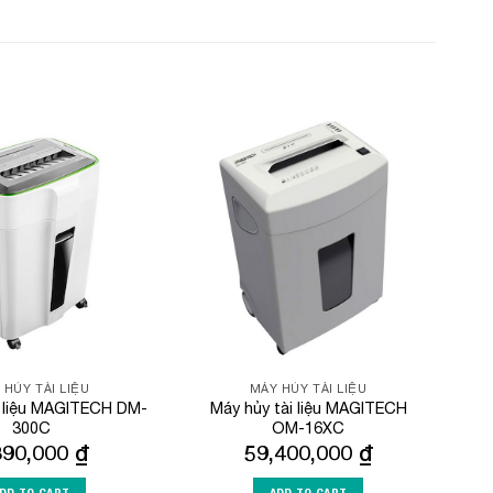
Add to
Add to
Wishlist
Wishlist
 HỦY TÀI LIỆU
MÁY HỦY TÀI LIỆU
i liệu MAGITECH DM-
Máy hủy tài liệu MAGITECH
300C
OM-16XC
390,000
₫
59,400,000
₫
DD TO CART
ADD TO CART