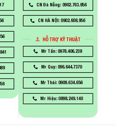
17
CN Đà Nẵng: 0902.763.856
56
CN HÀ NỘI: 0902.608.956
856
HỖ TRỢ KỸ THUẬT
Mr Tấn: 0978.406.238
841
Mr Quy: 096.644.7370
889
Mr Thái: 0909.634.656
656
Mr Hiệu: 0898.249.140