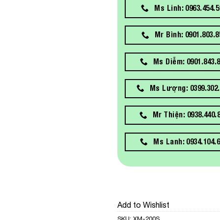
Ms Linh: 0963.454.5
Mr Bình: 0901.803.8
Ms Diễm: 0901.843.
Ms Lượng: 0399.302.
Mr Thiện: 0938.440.
Ms Lanh: 0934.104.
Add to Wishlist
SKU:
XM-200S