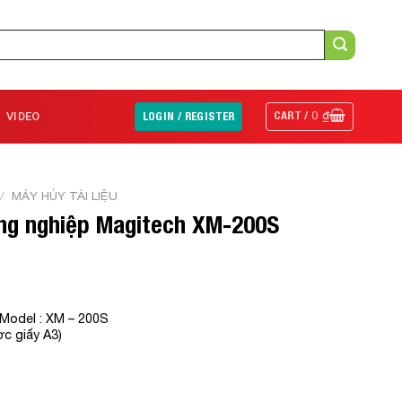
CART /
0
₫
VIDEO
LOGIN / REGISTER
/
MÁY HỦY TÀI LIỆU
ông nghiệp Magitech XM-200S
Model : XM – 200S
c giấy A3)