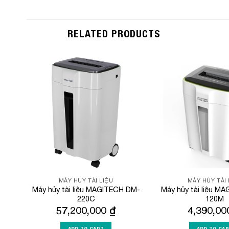
RELATED PRODUCTS
Add to
Wishlist
MÁY HỦY TÀI LIỆU
MÁY HỦY TÀI 
Máy hủy tài liệu MAGITECH DM-
Máy hủy tài liệu M
220C
120M
57,200,000
₫
4,390,0
ADD TO CART
ADD TO CA