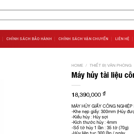
CHÍNH SÁCH BẢO HÀNH
CHÍNH SÁCH VẬN CHUYỂN
LIÊN HỆ
HOME
/
THIẾT BỊ VĂN PHÒNG
Máy hủy tài liệu c
Add to
Wishlist
₫
18,390,000
MÁY HỦY GIẤY CÔNG NGHIỆP
-Khe nẹp giấy: 300mm (Hủy đượ
-Kiểu hủy : Hủy sợi
-Kích thước hủy : 4mm
-Số tờ hủy 1 lần : 35 tờ (70g)
-Hủy liên tục 300 lần / ngày