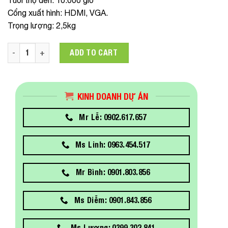
Cổng xuất hình: HDMI, VGA.
Trọng lượng: 2,5kg
Máy chiếu Epson EB-X400 quantity
ADD TO CART
KINH DOANH DỰ ÁN
Mr Lễ: 0902.617.657
Ms Linh: 0963.454.517
Mr Bình: 0901.803.856
Ms Diễm: 0901.843.856
Ms Lượng: 0399.302.841