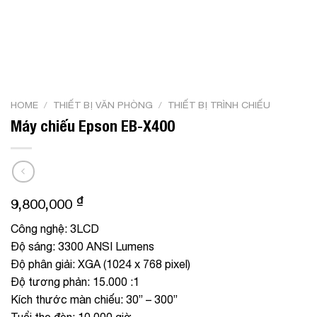
HOME
/
THIẾT BỊ VĂN PHÒNG
/
THIẾT BỊ TRÌNH CHIẾU
Máy chiếu Epson EB-X400
₫
9,800,000
Công nghệ: 3LCD
Độ sáng: 3300 ANSI Lumens
Độ phân giải: XGA (1024 x 768 pixel)
Độ tương phản: 15.000 :1
Kích thước màn chiếu: 30” – 300”
Tuổi thọ đèn: 10.000 giờ