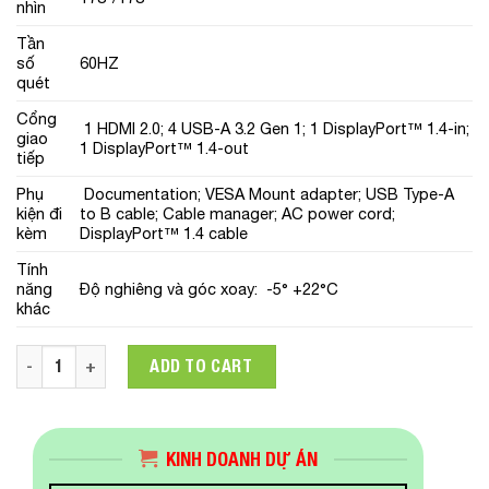
nhìn
Tần
số
60HZ
quét
Cổng
1 HDMI 2.0; 4 USB-A 3.2 Gen 1; 1 DisplayPort™ 1.4-in;
giao
1 DisplayPort™ 1.4-out
tiếp
Phụ
Documentation; VESA Mount adapter; USB Type-A
kiện đi
to B cable; Cable manager; AC power cord;
kèm
DisplayPort™ 1.4 cable
Tính
năng
Độ nghiêng và góc xoay: -5° +22°C
khác
Màn hình HP Display Z27Q G3 (1C4Z7AA) 27in 2K IPS quantity
ADD TO CART
KINH DOANH DỰ ÁN