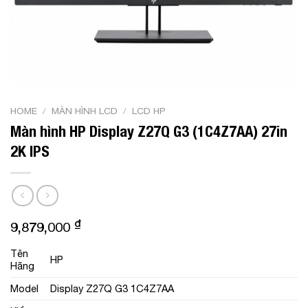
HOME
/
MÀN HÌNH LCD
/
LCD HP
Màn hình HP Display Z27Q G3 (1C4Z7AA) 27in
2K IPS
₫
9,879,000
Tên
HP
Hãng
Model
Display Z27Q G3 1C4Z7AA