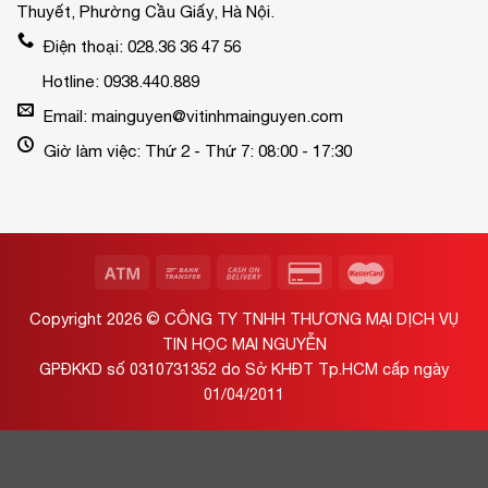
Thuyết, Phường Cầu Giấy, Hà Nội.
Điện thoại: 028.36 36 47 56
Hotline: 0938.440.889
Email: mainguyen@vitinhmainguyen.com
Giờ làm việc: Thứ 2 - Thứ 7: 08:00 - 17:30
Copyright 2026 ©
CÔNG TY TNHH THƯƠNG MẠI DỊCH VỤ
TIN HỌC MAI NGUYỄN
GPĐKKD số 0310731352 do Sở KHĐT Tp.HCM cấp ngày
01/04/2011