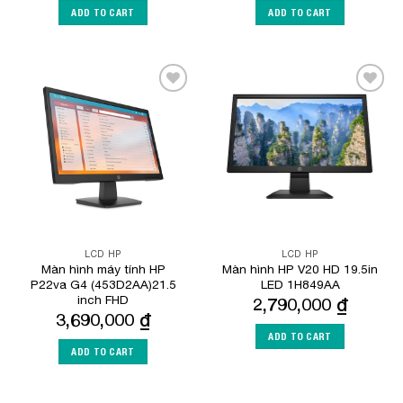
ADD TO CART
ADD TO CART
Add to
Add to
Wishlist
Wishlist
LCD HP
LCD HP
Màn hình máy tính HP
Màn hình HP V20 HD 19.5in
P22va G4 (453D2AA)21.5
LED 1H849AA
inch FHD
2,790,000
₫
3,690,000
₫
ADD TO CART
ADD TO CART