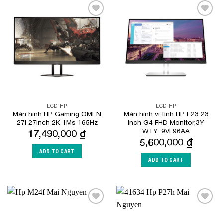
Add to
Add to
Wishlist
Wishlist
LCD HP
LCD HP
Màn hình HP Gaming OMEN
Màn hình vi tính HP E23 23
27i 27Inch 2K 1Ms 165Hz
inch G4 FHD Monitor,3Y
WTY_9VF96AA
17,490,000
₫
5,600,000
₫
ADD TO CART
ADD TO CART
Add to
Add to
Wishlist
Wishlist