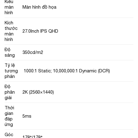
Kiểu
màn
Màn hình đồ họa
hình
Kích
thước
27.0Inch IPS QHD
màn
hình
Độ
350cd/m2
sáng
Tỷ lệ
tương
1000:1 Static; 10,000,000:1 Dynamic (DCR)
phản
Độ
phân
2K (2560×1440)
giải
Thời
gian
5ms
đáp
ứng
Góc
178°/178°