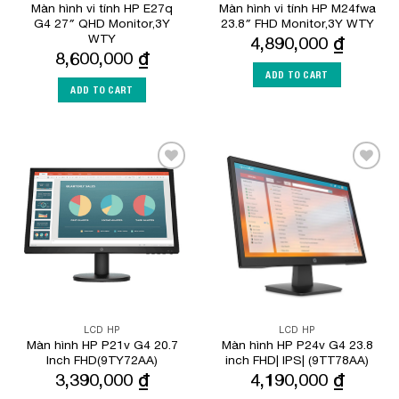
Màn hình vi tính HP E27q
Màn hình vi tính HP M24fwa
G4 27″ QHD Monitor,3Y
23.8″ FHD Monitor,3Y WTY
WTY
4,890,000
₫
8,600,000
₫
ADD TO CART
ADD TO CART
Add to
Add to
Wishlist
Wishlist
LCD HP
LCD HP
Màn hình HP P21v G4 20.7
Màn hình HP P24v G4 23.8
Inch FHD(9TY72AA)
inch FHD| IPS| (9TT78AA)
3,390,000
₫
4,190,000
₫