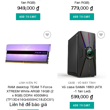
fan RGB)
Fan RGB)
949,000
₫
779,000
₫
ADD TO CART
ADD TO CART
Add to
Add to
Wishlist
Wishlist
LINH KIỆN PC
CASE - VỎ MÁY TÍNH
RAM desktop TEAM T-Force
Vỏ case SAMA 1883 (ATX
XTREEM White ARGB 16GB (2
-1 fan Led)
x 8GB) DDR4 4000MHz
599,000
₫
(TF13D416G4000HC18JDC01)
Liên hệ để báo giá
ADD TO CART