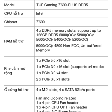
Model
TUF Gaming Z690-PLUS DDR5
CPU hỗ trợ
Intel
Chipset
Z690
4 x DDR5 memory slots, support up to
128GB DDR5 6000(OC)/ 5800(OC)/
5600(OC)/ 5400(OC)/ 5200(OC)
RAM hỗ trợ
5000(OC)/ 4800 Non-ECC, Un-buffered
Memory
1 x PCIe 5.0 x16 slot
1 x PCIe 3.0 x16 slot (supports x4 mode)
Khe cắm mở
rộng
1 x PCIe 3.0 x4 slot
2 x PCIe 3.0 x1 slots
Ổ cứng hỗ trợ
4 x M.2 slots, 4 x SATA 6Gb/s ports
Fan and Cooling related
1 x 4-pin CPU Fan header
1 x 4-pin CPU OPT Fan header
1 x 4-pin AIO Pump header