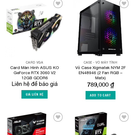
Add to
Add to
Wishlist
Wishlist
CARD VGA
CASE - VỎ MÁY TÍNH
Card Màn Hình ASUS KO
Vỏ Case Xigmatek NYM 2F
GeForce RTX 3060 V2
EN48946 (2 Fan RGB –
12GB GDDR6
Matx)
Liên hệ để báo giá
789,000
₫
GIÁ LIÊN HỆ
ADD TO CART
Add to
Add to
Wishlist
Wishlist