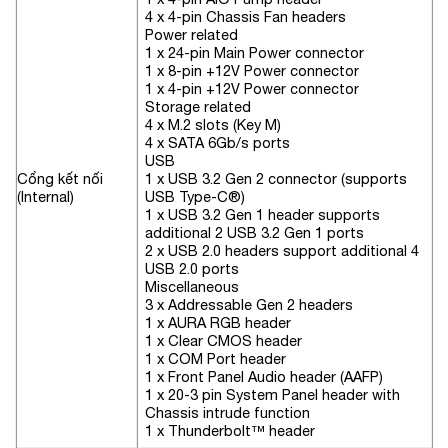
4 x 4-pin Chassis Fan headers
Power related
1 x 24-pin Main Power connector
1 x 8-pin +12V Power connector
1 x 4-pin +12V Power connector
Storage related
4 x M.2 slots (Key M)
4 x SATA 6Gb/s ports
USB
Cổng kết nối
1 x USB 3.2 Gen 2 connector (supports
(Internal)
USB Type-C®)
1 x USB 3.2 Gen 1 header supports
additional 2 USB 3.2 Gen 1 ports
2 x USB 2.0 headers support additional 4
USB 2.0 ports
Miscellaneous
3 x Addressable Gen 2 headers
1 x AURA RGB header
1 x Clear CMOS header
1 x COM Port header
1 x Front Panel Audio header (AAFP)
1 x 20-3 pin System Panel header with
Chassis intrude function
1 x Thunderbolt™ header