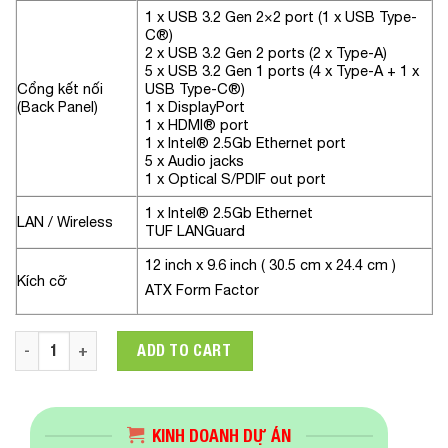
1 x USB 3.2 Gen 2×2 port (1 x USB Type-
C®)
2 x USB 3.2 Gen 2 ports (2 x Type-A)
5 x USB 3.2 Gen 1 ports (4 x Type-A + 1 x
Cổng kết nối
USB Type-C®)
(Back Panel)
1 x DisplayPort
1 x HDMI® port
1 x Intel® 2.5Gb Ethernet port
5 x Audio jacks
1 x Optical S/PDIF out port
1 x Intel® 2.5Gb Ethernet
LAN / Wireless
TUF LANGuard
12 inch x 9.6 inch ( 30.5 cm x 24.4 cm )
Kích cỡ
ATX Form Factor
Mainboard ASUS TUF GAMING Z690-PLUS WIFI D5(Intel Z690,
ADD TO CART
KINH DOANH DỰ ÁN