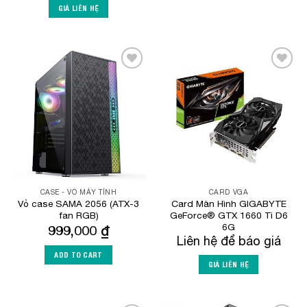
GIÁ LIÊN HỆ
Add to
Add to
Wishlist
Wishlist
CASE - VỎ MÁY TÍNH
CARD VGA
Vỏ case SAMA 2056 (ATX-3
Card Màn Hình GIGABYTE
fan RGB)
GeForce® GTX 1660 Ti D6
6G
999,000
₫
Liên hệ để báo giá
ADD TO CART
GIÁ LIÊN HỆ