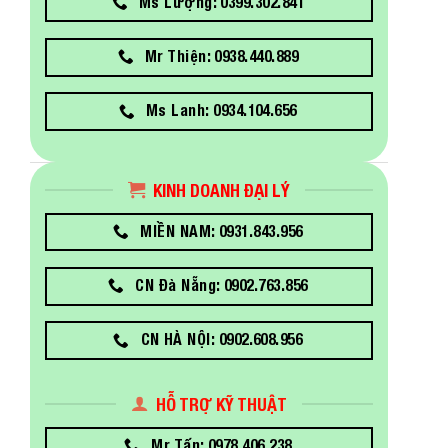
Ms Lượng: 0399.302.841
Mr Thiện: 0938.440.889
Ms Lanh: 0934.104.656
KINH DOANH ĐẠI LÝ
MIỀN NAM: 0931.843.956
CN Đà Nẵng: 0902.763.856
CN HÀ NỘI: 0902.608.956
HỖ TRỢ KỸ THUẬT
Mr Tấn: 0978.406.238