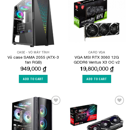
Add to
Add to
Wishlist
Wishlist
CASE - VỎ MÁY TÍNH
CARD VGA
Vỏ case SAMA 2055 (ATX-3
VGA MSI RTX 3060 12G
fan RGB)
GDDR6 Ventus X3 OC v2
949,000
₫
19,800,000
₫
ADD TO CART
ADD TO CART
Add to
Add to
Wishlist
Wishlist