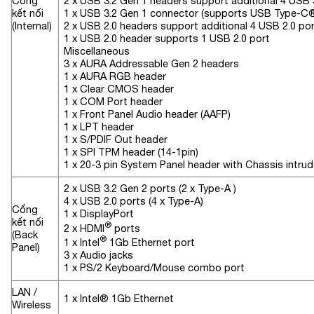
Cổng
2 x USB 3.2 Gen 1 headers support additional 4 USB 
kết nối
1 x USB 3.2 Gen 1 connector (supports USB Type-C
(Internal)
2 x USB 2.0 headers support additional 4 USB 2.0 po
1 x USB 2.0 header supports 1 USB 2.0 port
Miscellaneous
3 x AURA Addressable Gen 2 headers
1 x AURA RGB header
1 x Clear CMOS header
1 x COM Port header
1 x Front Panel Audio header (AAFP)
1 x LPT header
1 x S/PDIF Out header
1 x SPI TPM header (14-1pin)
1 x 20-3 pin System Panel header with Chassis intrud
2 x USB 3.2 Gen 2 ports (2 x Type-A )
4 x USB 2.0 ports (4 x Type-A)
Cổng
1 x DisplayPort
kết nối
®
2 x HDMI
ports
(Back
®
1 x Intel
1Gb Ethernet port
Panel)
3 x Audio jacks
1 x PS/2 Keyboard/Mouse combo port
LAN /
1 x Intel® 1Gb Ethernet
Wireless