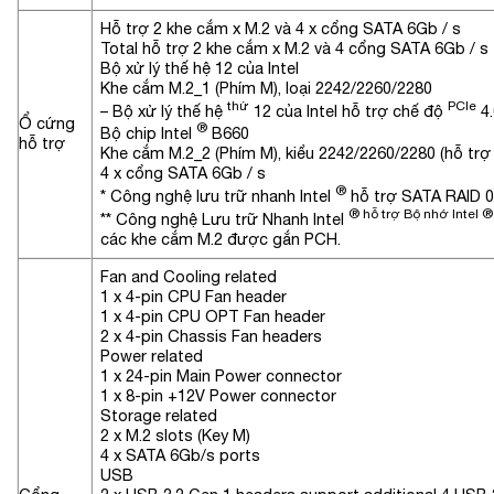
Hỗ trợ 2 khe cắm x M.2 và 4 x cổng SATA 6Gb / s
Total hỗ trợ 2 khe cắm x M.2 và 4 cổng SATA 6Gb / s
Bộ xử lý thế hệ 12 của Intel
Khe cắm M.2_1 (Phím M), loại 2242/2260/2280
thứ
PCIe
– Bộ xử lý thế hệ
12 của Intel hỗ trợ chế độ
4.
Ổ cứng
®
Bộ chip Intel
B660
hỗ trợ
Khe cắm M.2_2 (Phím M), kiểu 2242/2260/2280 (hỗ trợ 
4 x cổng SATA 6Gb / s
®
* Công nghệ lưu trữ nhanh Intel
hỗ trợ SATA RAID 0
® hỗ trợ Bộ nhớ Intel
®
** Công nghệ Lưu trữ Nhanh Intel
các khe cắm M.2 được gắn PCH.
Fan and Cooling related
1 x 4-pin CPU Fan header
1 x 4-pin CPU OPT Fan header
2 x 4-pin Chassis Fan headers
Power related
1 x 24-pin Main Power connector
1 x 8-pin +12V Power connector
Storage related
2 x M.2 slots (Key M)
4 x SATA 6Gb/s ports
USB