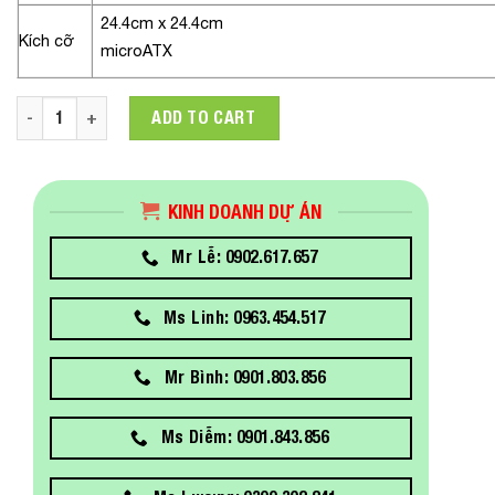
24.4cm x 24.4cm
Kích cỡ
microATX
Mainboard ASUS PRIME B660M-A D4-CSM Socket 1700 m-ATX
ADD TO CART
KINH DOANH DỰ ÁN
Mr Lễ: 0902.617.657
Ms Linh: 0963.454.517
Mr Bình: 0901.803.856
Ms Diễm: 0901.843.856