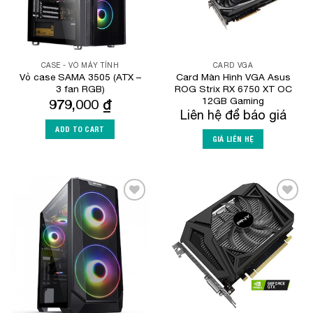
CASE - VỎ MÁY TÍNH
CARD VGA
Vỏ case SAMA 3505 (ATX –
Card Màn Hình VGA Asus
3 fan RGB)
ROG Strix RX 6750 XT OC
12GB Gaming
979,000
₫
Liên hệ để báo giá
ADD TO CART
GIÁ LIÊN HỆ
Add to
Add to
Wishlist
Wishlist