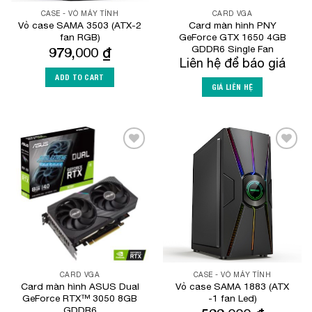
CASE - VỎ MÁY TÍNH
CARD VGA
Vỏ case SAMA 3503 (ATX-2
Card màn hình PNY
fan RGB)
GeForce GTX 1650 4GB
GDDR6 Single Fan
979,000
₫
Liên hệ để báo giá
ADD TO CART
GIÁ LIÊN HỆ
Add to
Add to
Wishlist
Wishlist
CARD VGA
CASE - VỎ MÁY TÍNH
Card màn hình ASUS Dual
Vỏ case SAMA 1883 (ATX
GeForce RTX™ 3050 8GB
-1 fan Led)
GDDR6