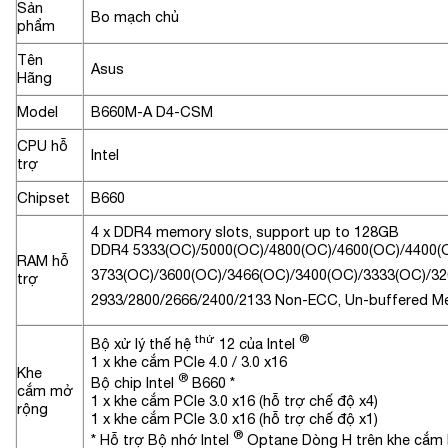
Sản
Bo mạch chủ
phẩm
Tên
Asus
Hãng
Model
B660M-A D4-CSM
CPU hỗ
Intel
trợ
Chipset
B660
4 x DDR4 memory slots, support up to 128GB
DDR4 5333(OC)/5000(OC)/4800(OC)/4600(OC)/4400(
RAM hỗ
3733(OC)/3600(OC)/3466(OC)/3400(OC)/3333(OC)/32
trợ
2933/2800/2666/2400/2133 Non-ECC, Un-buffered 
thứ
®
Bộ xử lý thế hệ
12 của Intel
1 x khe cắm PCIe 4.0 / 3.0 x16
Khe
®
Bộ chip Intel
B660 *
cắm mở
1 x khe cắm PCIe 3.0 x16 (hỗ trợ chế độ x4)
rộng
1 x khe cắm PCIe 3.0 x16 (hỗ trợ chế độ x1)
®
* Hỗ trợ Bộ nhớ Intel
Optane Dòng H trên khe cắm