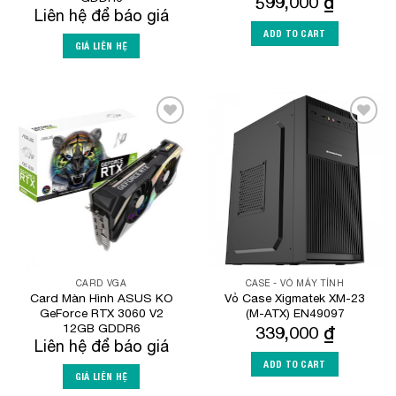
599,000
₫
Liên hệ để báo giá
ADD TO CART
GIÁ LIÊN HỆ
Add to
Add to
Wishlist
Wishlist
CARD VGA
CASE - VỎ MÁY TÍNH
Card Màn Hình ASUS KO
Vỏ Case Xigmatek XM-23
GeForce RTX 3060 V2
(M-ATX) EN49097
12GB GDDR6
339,000
₫
Liên hệ để báo giá
ADD TO CART
GIÁ LIÊN HỆ