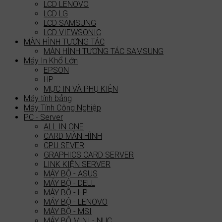
LCD LENOVO
LCD LG
LCD SAMSUNG
LCD VIEWSONIC
MÀN HÌNH TƯƠNG TÁC
MÀN HÌNH TƯƠNG TÁC SAMSUNG
Máy In Khổ Lớn
EPSON
HP
MỰC IN VÀ PHỤ KIỆN
Máy tính bảng
Máy Tính Công Nghiệp
PC - Server
ALL IN ONE
CARD MÀN HÌNH
CPU SEVER
GRAPHICS CARD SERVER
LINK KIỆN SERVER
MÁY BỘ - ASUS
MÁY BỘ - DELL
MÁY BỘ - HP
MÁY BỘ - LENOVO
MÁY BỘ - MSI
MÁY BỘ MINI - NUC