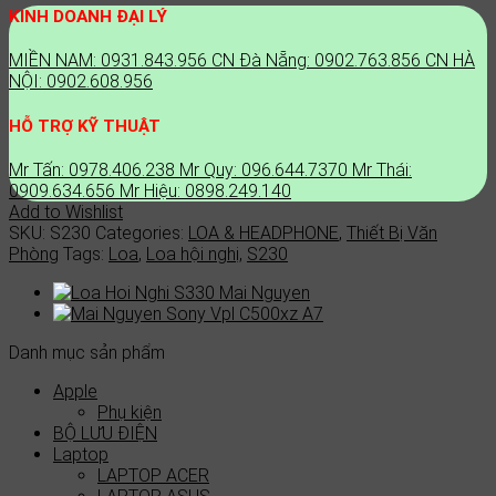
KINH DOANH ĐẠI LÝ
MIỀN NAM: 0931.843.956
CN Đà Nẵng: 0902.763.856
CN HÀ
NỘI: 0902.608.956
HỖ TRỢ KỸ THUẬT
Mr Tấn: 0978.406.238
Mr Quy: 096.644.7370
Mr Thái:
0909.634.656
Mr Hiệu: 0898.249.140
Add to Wishlist
SKU:
S230
Categories:
LOA & HEADPHONE
,
Thiết Bị Văn
Phòng
Tags:
Loa
,
Loa hội nghị
,
S230
Danh mục sản phẩm
Apple
Phụ kiện
BỘ LƯU ĐIỆN
Laptop
LAPTOP ACER