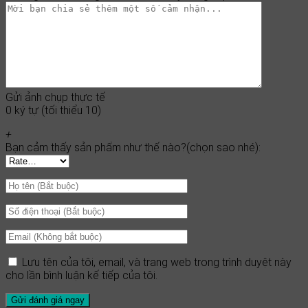
Gửi ảnh chụp thực tế
0 ký tự (tối thiểu 10)
+
Bạn cảm thấy sản phẩm như thế nào?(chọn sao nhé):
Lưu tên của tôi, email, và trang web trong trình duyệt này
cho lần bình luận kế tiếp của tôi.