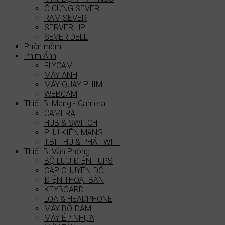
Ổ CỨNG SEVER
RAM SEVER
SERVER HP
SEVER DELL
Phần mềm
Phim Ảnh
FLYCAM
MÁY ẢNH
MÁY QUAY PHIM
WEBCAM
Thiết Bị Mạng - Camera
CAMERA
HUB & SWITCH
PHỤ KIỆN MẠNG
T.BI THU & PHÁT WIFI
Thiết Bị Văn Phòng
BỘ LƯU ĐIỆN - UPS
CÁP CHUYỂN ĐỔI
ĐIỆN THOẠI BÀN
KEYBOARD
LOA & HEADPHONE
MÁY BỘ ĐÀM
MÁY ÉP NHỰA