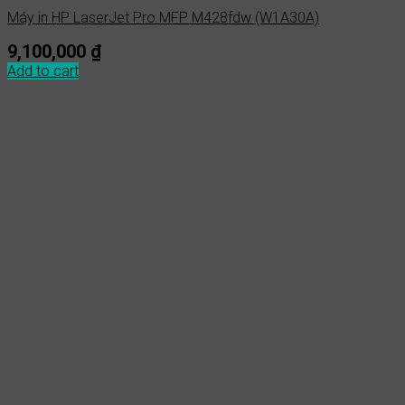
Máy in HP LaserJet Pro MFP M428fdw (W1A30A)
9,100,000
₫
Add to cart