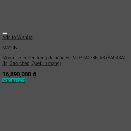
Add to Wishlist
MÁY IN
Máy in laser đen trắng đa năng HP MFP M438N A3 (8AF43A)
(In, Sao chép, Quét, In mạng)
16,890,000
₫
Add to cart