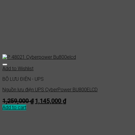
Add to Wishlist
BỘ LƯU ĐIỆN - UPS
Nguồn lưu điện UPS CyberPower BU800ELCD
Original
Current
1,259,000
₫
1,145,000
₫
price
price
Add to cart
was:
is:
1,259,000 ₫.
1,145,000 ₫.