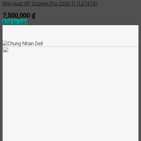
Máy quét HP Scanjet Pro 2500 f1 (L2747A)
7,500,000
₫
Add to cart