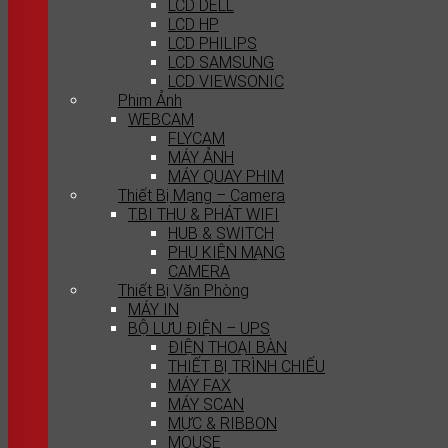
LCD DELL
LCD HP
LCD PHILIPS
LCD SAMSUNG
LCD VIEWSONIC
Phim Ảnh
WEBCAM
FLYCAM
MÁY ẢNH
MÁY QUAY PHIM
Thiết Bị Mạng – Camera
T.BI THU & PHÁT WIFI
HUB & SWITCH
PHỤ KIỆN MẠNG
CAMERA
Thiết Bị Văn Phòng
MÁY IN
BỘ LƯU ĐIỆN – UPS
ĐIỆN THOẠI BÀN
THIẾT BỊ TRÌNH CHIẾU
MÁY FAX
MÁY SCAN
MỰC & RIBBON
MOUSE