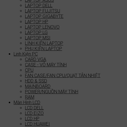
LAPTOP ASUS
LAPTOP DELL
LAPTOP FUJITSU
LAPTOP GIGABYTE
LAPTOP HP
LAPTOP LENOVO
LAPTOP LG
LAPTOP MSI
LINH KIỆN LAPTOP
PHỤ KIỆN LAPTOP
Linh Kiện PC
CARD VGA
CASE - VỎ MÁY TÍNH
CPU
FAN CASE/FAN CPU/QUẠT TẢN NHIỆT
HDD & SSD
MAINBOARD
POWER/NGUỒN MÁY TÍNH
RAM
Màn Hình LCD
LCD DELL
LCD EIZO
LCD HP
LCD HUAWEI