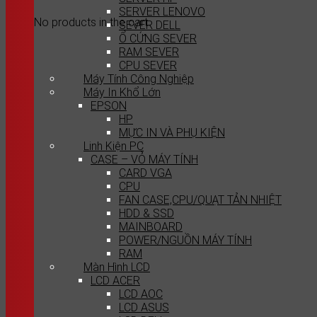
SERVER LENOVO
No products in the cart.
SEVER DELL
Ổ CỨNG SEVER
RAM SEVER
CPU SEVER
Máy Tính Công Nghiệp
Máy In Khổ Lớn
EPSON
HP
MỰC IN VÀ PHỤ KIỆN
Linh Kiện PC
CASE – VỎ MÁY TÍNH
CARD VGA
CPU
FAN CASE,CPU/QUẠT TẢN NHIỆT
HDD & SSD
MAINBOARD
POWER/NGUỒN MÁY TÍNH
RAM
Màn Hình LCD
LCD ACER
LCD AOC
LCD ASUS