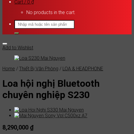
Cart /
0
₫
No products in the cart.
Search
for:
Add to Wishlist
Home
/
Thiết Bị Văn Phòng
/
LOA & HEADPHONE
Loa hội nghị Bluetooth
chuyên nghiệp S230
8,290,000
₫