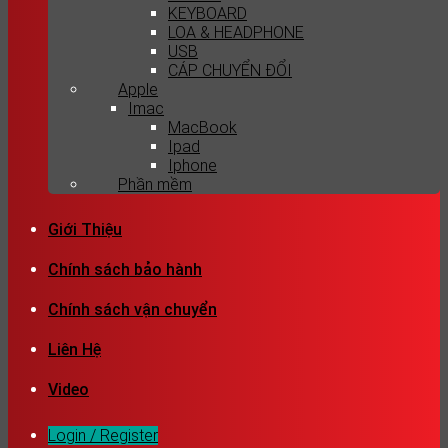
KEYBOARD
LOA & HEADPHONE
USB
CÁP CHUYỂN ĐỔI
Apple
Imac
MacBook
Ipad
Iphone
Phần mềm
Giới Thiệu
Chính sách bảo hành
Chính sách vận chuyển
Liên Hệ
Video
Login / Register