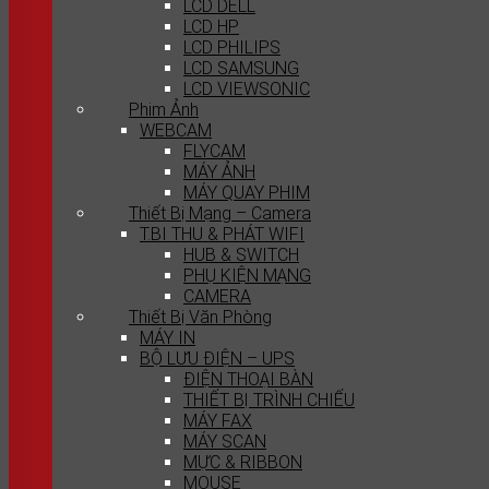
LCD DELL
LCD HP
LCD PHILIPS
LCD SAMSUNG
LCD VIEWSONIC
Phim Ảnh
WEBCAM
FLYCAM
MÁY ẢNH
MÁY QUAY PHIM
Thiết Bị Mạng – Camera
T.BI THU & PHÁT WIFI
HUB & SWITCH
PHỤ KIỆN MẠNG
CAMERA
Thiết Bị Văn Phòng
MÁY IN
BỘ LƯU ĐIỆN – UPS
ĐIỆN THOẠI BÀN
THIẾT BỊ TRÌNH CHIẾU
MÁY FAX
MÁY SCAN
MỰC & RIBBON
MOUSE