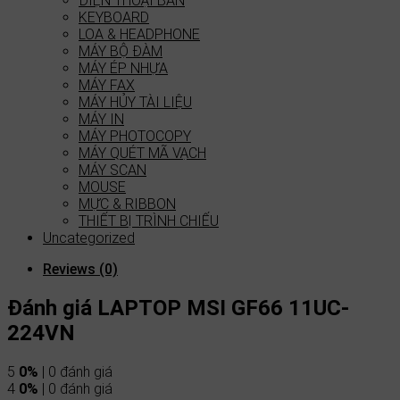
ĐIỆN THOẠI BÀN
KEYBOARD
LOA & HEADPHONE
MÁY BỘ ĐÀM
MÁY ÉP NHỰA
MÁY FAX
MÁY HỦY TÀI LIỆU
MÁY IN
MÁY PHOTOCOPY
MÁY QUÉT MÃ VẠCH
MÁY SCAN
MOUSE
MỰC & RIBBON
THIẾT BỊ TRÌNH CHIẾU
Uncategorized
Reviews (0)
Đánh giá LAPTOP MSI GF66 11UC-
224VN
5
0%
| 0 đánh giá
4
0%
| 0 đánh giá