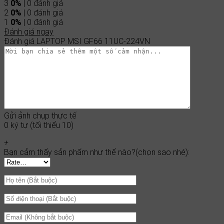
3
0%
| 0 đánh giá
2
0%
| 0 đánh giá
1
0%
| 0 đánh giá
Đánh giá ngay
Đánh giá LAPTOP MSI GF66 11UC-224VN
Gửi ảnh chụp thực tế
0 ký tự (tối thiểu 10)
+
Bạn cảm thấy sản phẩm như thế nào?(chọn sao nhé):