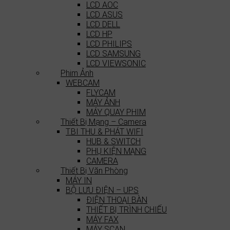
LCD AOC
LCD ASUS
LCD DELL
LCD HP
LCD PHILIPS
LCD SAMSUNG
LCD VIEWSONIC
Phim Ảnh
WEBCAM
FLYCAM
MÁY ẢNH
MÁY QUAY PHIM
Thiết Bị Mạng – Camera
T.BI THU & PHÁT WIFI
HUB & SWITCH
PHỤ KIỆN MẠNG
CAMERA
Thiết Bị Văn Phòng
MÁY IN
BỘ LƯU ĐIỆN – UPS
ĐIỆN THOẠI BÀN
THIẾT BỊ TRÌNH CHIẾU
MÁY FAX
MÁY SCAN