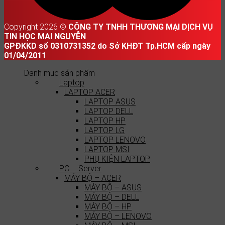
Copyright 2026 ©
CÔNG TY TNHH THƯƠNG MẠI DỊCH VỤ
TIN HỌC MAI NGUYỄN
GPĐKKD số 0310731352 do Sở KHĐT Tp.HCM cấp ngày
01/04/2011
Danh mục sản phẩm
Laptop
LAPTOP ACER
LAPTOP ASUS
LAPTOP DELL
LAPTOP HP
LAPTOP LG
LAPTOP LENOVO
LAPTOP MSI
PHỤ KIỆN LAPTOP
PC – Server
MÁY BỘ – ACER
MÁY BỘ – ASUS
MÁY BỘ – DELL
MÁY BỘ – HP
MÁY BỘ – LENOVO