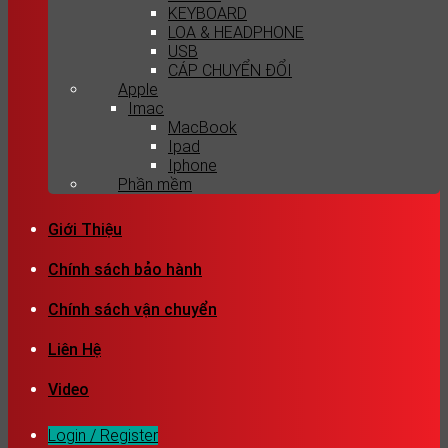
KEYBOARD
LOA & HEADPHONE
USB
CÁP CHUYỂN ĐỔI
Apple
Imac
MacBook
Ipad
Iphone
Phần mềm
Giới Thiệu
Chính sách bảo hành
Chính sách vận chuyển
Liên Hệ
Video
Login / Register