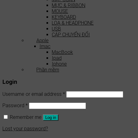
MỰC & RIBBON
MOUSE
KEYBOARD
LOA & HEADPHONE
USB
CÁP CHUYỂN ĐỔI
Apple
Imac
MacBook
Ipad
Iphone
Phần mềm
Login
Username or email address
*
Password
*
Remember me
Log in
Lost your password?