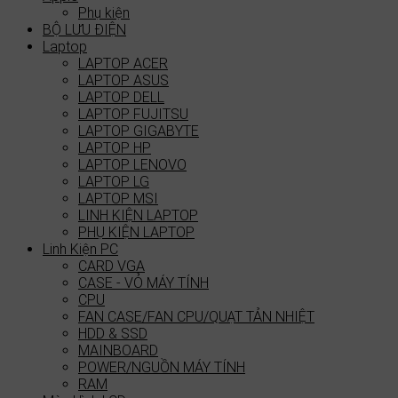
Phụ kiện
BỘ LƯU ĐIỆN
Laptop
LAPTOP ACER
LAPTOP ASUS
LAPTOP DELL
LAPTOP FUJITSU
LAPTOP GIGABYTE
LAPTOP HP
LAPTOP LENOVO
LAPTOP LG
LAPTOP MSI
LINH KIỆN LAPTOP
PHỤ KIỆN LAPTOP
Linh Kiện PC
CARD VGA
CASE - VỎ MÁY TÍNH
CPU
FAN CASE/FAN CPU/QUẠT TẢN NHIỆT
HDD & SSD
MAINBOARD
POWER/NGUỒN MÁY TÍNH
RAM