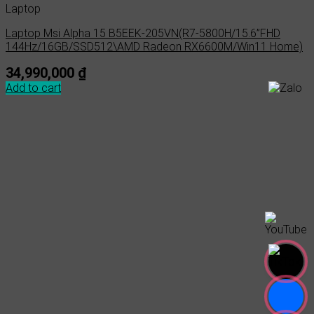
Laptop
Laptop Msi Alpha 15 B5EEK-205VN(R7-5800H/15.6”FHD
144Hz/16GB/SSD512\AMD Radeon RX6600M/Win11 Home)
34,990,000
₫
Add to cart