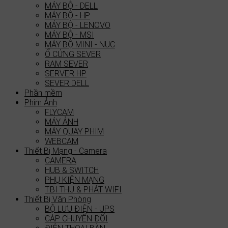
MÁY BỘ - DELL
MÁY BỘ - HP
MÁY BỘ - LENOVO
MÁY BỘ - MSI
MÁY BỘ MINI - NUC
Ổ CỨNG SEVER
RAM SEVER
SERVER HP
SEVER DELL
Phần mềm
Phim Ảnh
FLYCAM
MÁY ẢNH
MÁY QUAY PHIM
WEBCAM
Thiết Bị Mạng - Camera
CAMERA
HUB & SWITCH
PHỤ KIỆN MẠNG
T.BI THU & PHÁT WIFI
Thiết Bị Văn Phòng
BỘ LƯU ĐIỆN - UPS
CÁP CHUYỂN ĐỔI