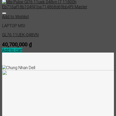
Add to Wishlist
LAPTOP MSI
GL76 11UEK-048VN
40,700,000
₫
Add to cart