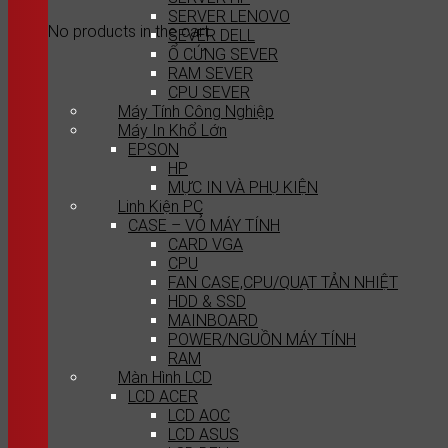
SERVER LENOVO
No products in the cart.
SEVER DELL
Ổ CỨNG SEVER
RAM SEVER
CPU SEVER
Máy Tính Công Nghiệp
Máy In Khổ Lớn
EPSON
HP
MỰC IN VÀ PHỤ KIỆN
Linh Kiện PC
CASE – VỎ MÁY TÍNH
CARD VGA
CPU
FAN CASE,CPU/QUẠT TẢN NHIỆT
HDD & SSD
MAINBOARD
POWER/NGUỒN MÁY TÍNH
RAM
Màn Hình LCD
LCD ACER
LCD AOC
LCD ASUS