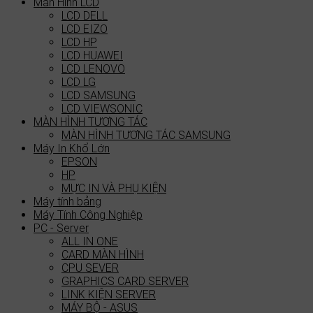
Màn Hình LCD
LCD DELL
LCD EIZO
LCD HP
LCD HUAWEI
LCD LENOVO
LCD LG
LCD SAMSUNG
LCD VIEWSONIC
MÀN HÌNH TƯƠNG TÁC
MÀN HÌNH TƯƠNG TÁC SAMSUNG
Máy In Khổ Lớn
EPSON
HP
MỰC IN VÀ PHỤ KIỆN
Máy tính bảng
Máy Tính Công Nghiệp
PC - Server
ALL IN ONE
CARD MÀN HÌNH
CPU SEVER
GRAPHICS CARD SERVER
LINK KIỆN SERVER
MÁY BỘ - ASUS