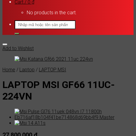
Cart /
0
₫
No products in the cart.
Search
for:
Add to Wishlist
Home
/
Laptop
/
LAPTOP MSI
LAPTOP MSI GF66 11UC-
224VN
27,800,000
₫