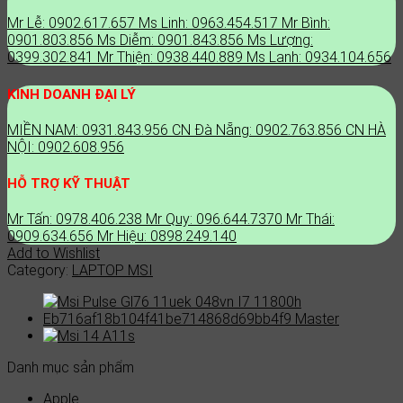
quantity
Mr Lễ: 0902.617.657
Ms Linh: 0963.454.517
Mr Bình:
0901.803.856
Ms Diễm: 0901.843.856
Ms Lượng:
0399.302.841
Mr Thiện: 0938.440.889
Ms Lanh: 0934.104.656
KINH DOANH ĐẠI LÝ
MIỀN NAM: 0931.843.956
CN Đà Nẵng: 0902.763.856
CN HÀ
NỘI: 0902.608.956
HỖ TRỢ KỸ THUẬT
Mr Tấn: 0978.406.238
Mr Quy: 096.644.7370
Mr Thái:
0909.634.656
Mr Hiệu: 0898.249.140
Add to Wishlist
Category:
LAPTOP MSI
Danh mục sản phẩm
Apple