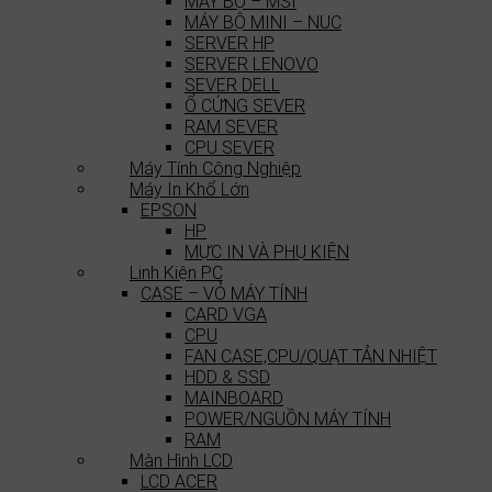
MÁY BỘ – MSI
MÁY BỘ MINI – NUC
SERVER HP
SERVER LENOVO
SEVER DELL
Ổ CỨNG SEVER
RAM SEVER
CPU SEVER
Máy Tính Công Nghiệp
Máy In Khổ Lớn
EPSON
HP
MỰC IN VÀ PHỤ KIỆN
Linh Kiện PC
CASE – VỎ MÁY TÍNH
CARD VGA
CPU
FAN CASE,CPU/QUẠT TẢN NHIỆT
HDD & SSD
MAINBOARD
POWER/NGUỒN MÁY TÍNH
RAM
Màn Hình LCD
LCD ACER