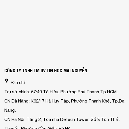
CÔNG TY TNHH TM DV TIN HỌC MAI NGUYỄN
Địa chỉ:
Trụ sở chính: 57/40 Tô Hiệu, Phường Phú Thạnh,Tp.HCM.
CN Đà Nẵng: K62/17 Hà Huy Tập, Phường Thanh Khê, Tp.Đà
Nẵng.
CN Hà Nội: Tầng 2, Tòa nhà Detech Tower, Số 8 Tôn Thất
Thuyết, Phường Cầu Giấy, Hà Nội.