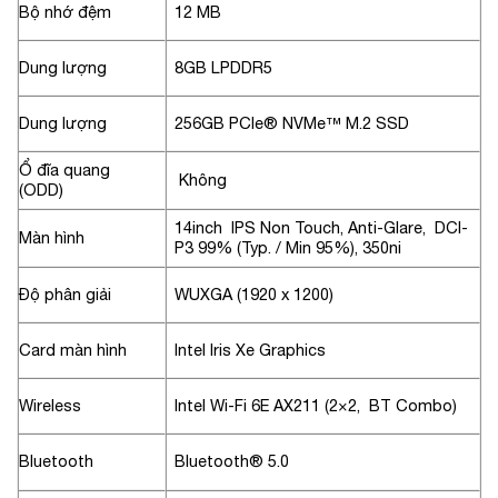
Bộ nhớ đệm
12 MB
Dung lượng
8GB LPDDR5
Dung lượng
256GB PCIe® NVMe™ M.2 SSD
Ổ đĩa quang
Không
(ODD)
14inch IPS Non Touch, Anti-Glare, DCI-
Màn hình
P3 99% (Typ. / Min 95%), 350ni
Độ phân giải
WUXGA (1920 x 1200)
Card màn hình
Intel Iris Xe Graphics
Wireless
Intel Wi-Fi 6E AX211 (2×2, BT Combo)
Bluetooth
Bluetooth® 5.0