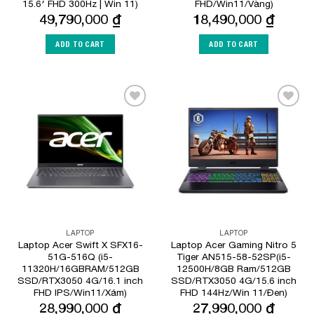
15.6′ FHD 300Hz | Win 11)
FHD/Win11/Vàng)
49,790,000
₫
18,490,000
₫
ADD TO CART
ADD TO CART
Add to
Add to
Wishlist
Wishlist
LAPTOP
LAPTOP
Laptop Acer Swift X SFX16-
Laptop Acer Gaming Nitro 5
51G-516Q (i5-
Tiger AN515-58-52SP(i5-
11320H/16GBRAM/512GB
12500H/8GB Ram/512GB
SSD/RTX3050 4G/16.1 inch
SSD/RTX3050 4G/15.6 inch
FHD IPS/Win11/Xám)
FHD 144Hz/Win 11/Đen)
28,990,000
₫
27,990,000
₫