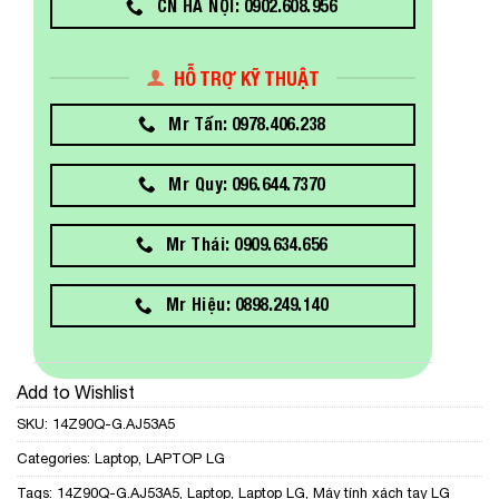
CN HÀ NỘI: 0902.608.956
HỖ TRỢ KỸ THUẬT
Mr Tấn: 0978.406.238
Mr Quy: 096.644.7370
Mr Thái: 0909.634.656
Mr Hiệu: 0898.249.140
Add to Wishlist
SKU:
14Z90Q-G.AJ53A5
Categories:
Laptop
,
LAPTOP LG
Tags:
14Z90Q-G.AJ53A5
,
Laptop
,
Laptop LG
,
Máy tính xách tay LG