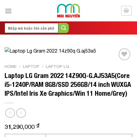
Skip
to
content
Search
for:
Add to
HOME
/
LAPTOP
/
LAPTOP LG
Wishlist
Laptop LG Gram 2022 14Z90Q-G.AJ53A5(Core
i5-1240P/RAM 8GB/SSD 256GB/14 inch WUXGA
IPS/Intel Iris Xe Graphics/Win 11 Home/Grey)
₫
31,290,000