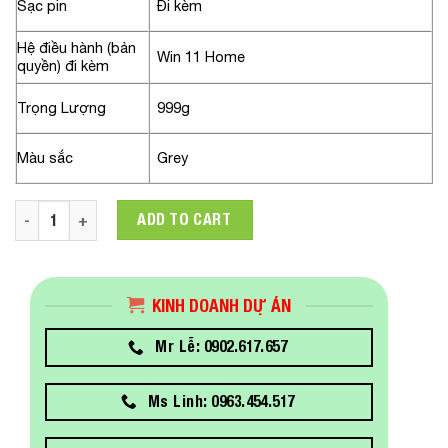
Sạc pin
Đi kèm
Hệ điều hành (bản
Win 11 Home
quyền) đi kèm
Trọng Lượng
999g
Màu sắc
Grey
Laptop LG Gram 2022 14Z90Q-G.AJ53A5(Core i5-1240P/RAM 8G
ADD TO CART
KINH DOANH DỰ ÁN
Mr Lễ: 0902.617.657
Ms Linh: 0963.454.517