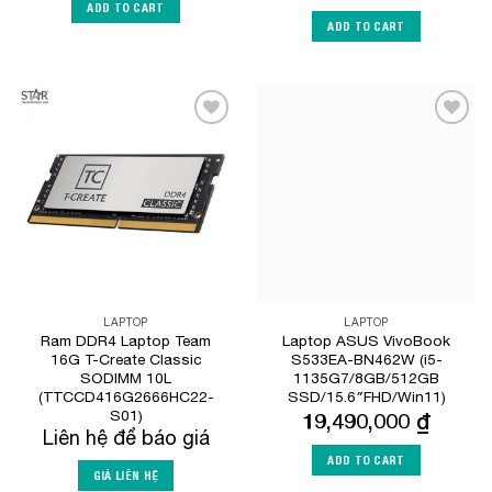
ADD TO CART
ADD TO CART
Add to
Add to
Wishlist
Wishlist
LAPTOP
LAPTOP
Ram DDR4 Laptop Team
Laptop ASUS VivoBook
16G T-Create Classic
S533EA-BN462W (i5-
SODIMM 10L
1135G7/8GB/512GB
(TTCCD416G2666HC22-
SSD/15.6″FHD/Win11)
S01)
19,490,000
₫
Liên hệ để báo giá
ADD TO CART
GIÁ LIÊN HỆ