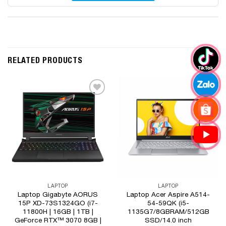
RELATED PRODUCTS
Add to
Add to
Wishlist
Wishlist
LAPTOP
LAPTOP
Laptop Gigabyte AORUS
Laptop Acer Aspire A514-
15P XD-73S1324GO (i7-
54-59QK (i5-
11800H | 16GB | 1TB |
1135G7/8GBRAM/512GB
GeForce RTX™ 3070 8GB |
SSD/14.0 inch