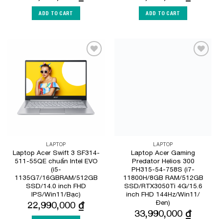
ADD TO CART
ADD TO CART
Add to
Add to
Wishlist
Wishlist
LAPTOP
LAPTOP
Laptop Acer Swift 3 SF314-
Laptop Acer Gaming
511-55QE chuẩn Intel EVO
Predator Helios 300
(i5-
PH315-54-758S (i7-
1135G7/16GBRAM/512GB
11800H/8GB RAM/512GB
SSD/14.0 inch FHD
SSD/RTX3050Ti 4G/15.6
IPS/Win11/Bạc)
inch FHD 144Hz/Win11/
Đen)
22,990,000
₫
33,990,000
₫