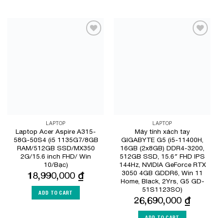
Add to
Add to
Wishlist
Wishlist
LAPTOP
LAPTOP
Laptop Acer Aspire A315-
Máy tính xách tay
58G-50S4 (i5 1135G7/8GB
GIGABYTE G5 (i5-11400H,
RAM/512GB SSD/MX350
16GB (2x8GB) DDR4-3200,
2G/15.6 inch FHD/ Win
512GB SSD, 15.6″ FHD IPS
10/Bạc)
144Hz, NVIDIA GeForce RTX
3050 4GB GDDR6, Win 11
18,990,000
₫
Home, Black, 2Yrs, G5 GD-
51S1123SO)
ADD TO CART
26,690,000
₫
ADD TO CART