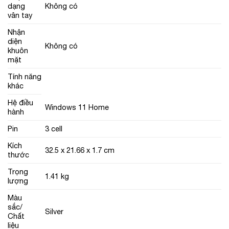
dạng
Không có
vân tay
Nhận
diện
Không có
khuôn
mặt
Tính năng
khác
Hệ điều
Windows 11 Home
hành
Pin
3 cell
Kích
32.5 x 21.66 x 1.7 cm
thước
Trọng
1.41 kg
lượng
Màu
sắc/
Silver
Chất
liệu