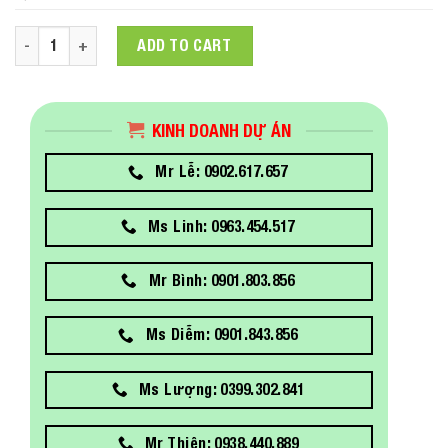
Laptop HP Pavilion 14-dv2036TU 6K772PA (i5-1235U/ 8Gb/ 25
ADD TO CART
KINH DOANH DỰ ÁN
Mr Lễ: 0902.617.657
Ms Linh: 0963.454.517
Mr Bình: 0901.803.856
Ms Diễm: 0901.843.856
Ms Lượng: 0399.302.841
Mr Thiện: 0938.440.889