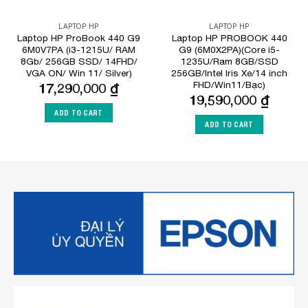
LAPTOP HP
LAPTOP HP
Laptop HP ProBook 440 G9
Laptop HP PROBOOK 440
6M0V7PA (i3-1215U/ RAM
G9 (6M0X2PA)(Core i5-
8Gb/ 256GB SSD/ 14FHD/
1235U/Ram 8GB/SSD
VGA ON/ Win 11/ Silver)
256GB/Intel Iris Xe/14 inch
FHD/Win11/Bạc)
17,290,000
₫
19,590,000
₫
ADD TO CART
ADD TO CART