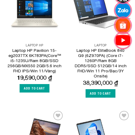
LAPTOP HP
LAPTOP
Laptop HP Pavilion 15-
Laptop HP EliteBook 840
eg2037TX 6K783PA(Core™
G9 (6Z970PA) (Core i7-
i5-1235U/Ram 8GB/SSD
1260P/Ram 8GB
256GB/MX550 2GB/5.6 inch
DDR5/SSD 512GB/14 inch
FHD IPS/Win 11/Vàng)
FHD/Win 11 Pro/Bạc/3Y
Onsite)
19,590,000
₫
38,390,000
₫
ADD TO CART
ADD TO CART
Add to
Add to
Wishlist
Wishlist