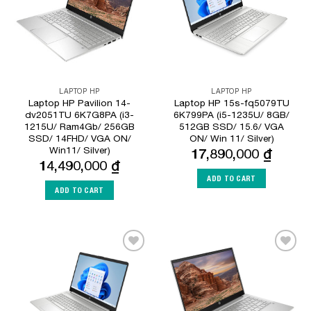
LAPTOP HP
LAPTOP HP
Laptop HP Pavilion 14-
Laptop HP 15s-fq5079TU
dv2051TU 6K7G8PA (i3-
6K799PA (i5-1235U/ 8GB/
1215U/ Ram4Gb/ 256GB
512GB SSD/ 15.6/ VGA
SSD/ 14FHD/ VGA ON/
ON/ Win 11/ Silver)
Win11/ Silver)
17,890,000
₫
14,490,000
₫
ADD TO CART
ADD TO CART
Add to
Add to
Wishlist
Wishlist