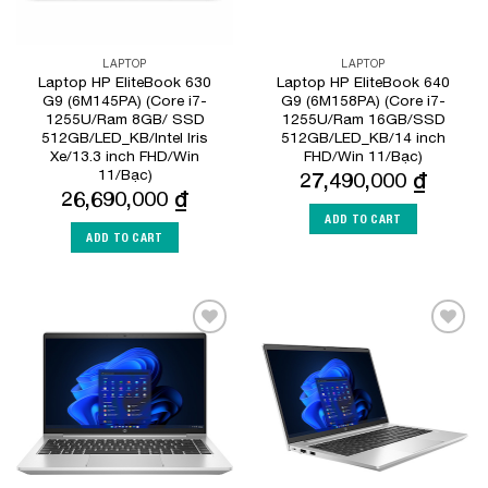
LAPTOP
LAPTOP
Laptop HP EliteBook 630
Laptop HP EliteBook 640
G9 (6M145PA) (Core i7-
G9 (6M158PA) (Core i7-
1255U/Ram 8GB/ SSD
1255U/Ram 16GB/SSD
512GB/LED_KB/Intel Iris
512GB/LED_KB/14 inch
Xe/13.3 inch FHD/Win
FHD/Win 11/Bạc)
11/Bạc)
27,490,000
₫
26,690,000
₫
ADD TO CART
ADD TO CART
Add to
Add to
Wishlist
Wishlist