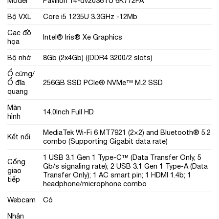
Model
Pavilion 14-dv2036TU 6K772PA
Bộ VXL
Core i5 1235U 3.3GHz -12Mb
Cạc đồ
Intel® Iris® Xe Graphics
họa
Bộ nhớ
8Gb (2x4Gb) ((DDR4 3200/2 slots)
Ổ cứng/
Ổ đĩa
256GB SSD PCIe® NVMe™ M.2 SSD
quang
Màn
14.0Inch Full HD
hình
MediaTek Wi-Fi 6 MT7921 (2×2) and Bluetooth® 5.2
Kết nối
combo (Supporting Gigabit data rate)
1 USB 3.1 Gen 1 Type-C™ (Data Transfer Only, 5
Cổng
Gb/s signaling rate); 2 USB 3.1 Gen 1 Type-A (Data
giao
Transfer Only); 1 AC smart pin; 1 HDMI 1.4b; 1
tiếp
headphone/microphone combo
Webcam
Có
Nhận