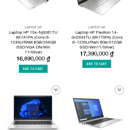
LAPTOP HP
LAPTOP HP
Laptop HP 15s-fq5081TU
Laptop HP Pavilion 14-
6K7A1PA (Core i5-
dv2034TU (6K770PA) (Core
1235U/RAM 8GB/256GB
i5-1235U/Ram 8Gb/512GB
SSD/VGA ON/Win
SSD/Win11/Silver)
11/Silver)
17,390,000
₫
16,890,000
₫
ADD TO CART
ADD TO CART
Add to
Add to
Wishlist
Wishlist