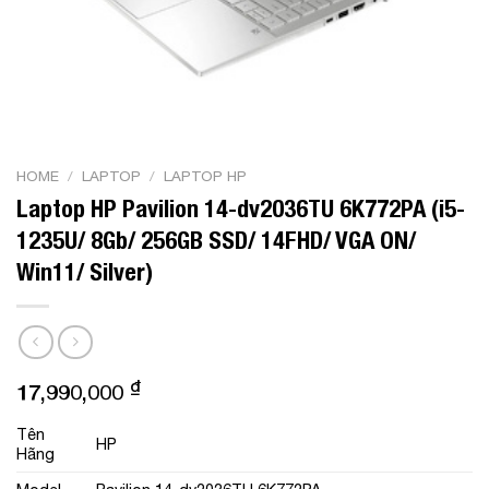
HOME
/
LAPTOP
/
LAPTOP HP
Laptop HP Pavilion 14-dv2036TU 6K772PA (i5-
1235U/ 8Gb/ 256GB SSD/ 14FHD/ VGA ON/
Win11/ Silver)
₫
17,990,000
Tên
HP
Hãng