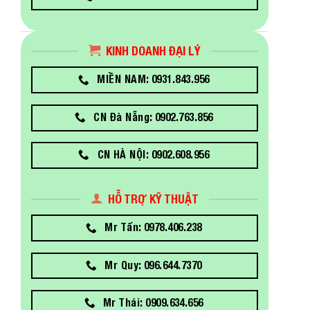
KINH DOANH ĐẠI LÝ
MIỀN NAM: 0931.843.956
CN Đà Nẵng: 0902.763.856
CN HÀ NỘI: 0902.608.956
HỖ TRỢ KỸ THUẬT
Mr Tấn: 0978.406.238
Mr Quy: 096.644.7370
Mr Thái: 0909.634.656