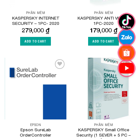
PHẦN MỀM
PHẦN MỀM
KASPERSKY INTERNET
KASPERSKY ANTI VIRUS-
SECURITY – 1PC- 2020
1PC-2020
279,000
₫
179,000
₫
ADD TO CART
ADD TO CART
Add to
Add to
Wishlist
Wishlist
EPSON
PHẦN MỀM
Epson SureLab
KASPERSKY Small Office
OrderController
Security (1 SEVER + 5 PC –