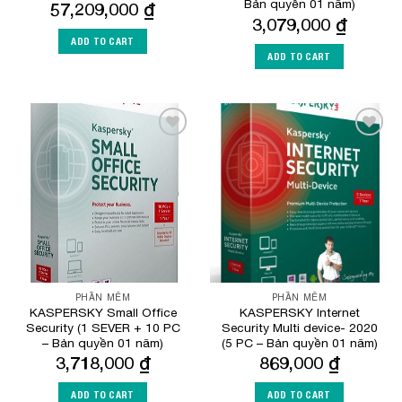
Bản quyền 01 năm)
57,209,000
₫
3,079,000
₫
ADD TO CART
ADD TO CART
Add to
Add to
Wishlist
Wishlist
PHẦN MỀM
PHẦN MỀM
KASPERSKY Small Office
KASPERSKY Internet
Security (1 SEVER + 10 PC
Security Multi device- 2020
– Bản quyền 01 năm)
(5 PC – Bản quyền 01 năm)
3,718,000
₫
869,000
₫
ADD TO CART
ADD TO CART