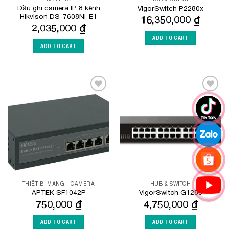
Đầu ghi camera IP 8 kênh
VigorSwitch P2280x
Hikvison DS-7608NI-E1
16,350,000
₫
2,035,000
₫
ADD TO CART
ADD TO CART
Add to
Add to
Wishlist
Wishlist
THIẾT BỊ MẠNG - CAMERA
HUB & SWITCH
APTEK SF1042P
VigorSwitch G1280
750,000
₫
4,750,000
₫
ADD TO CART
ADD TO CART