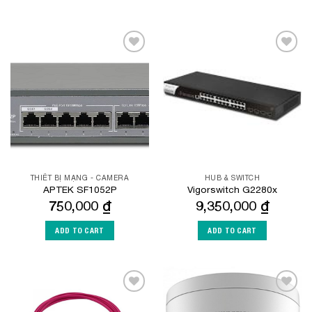
Add to
Add to
Wishlist
Wishlist
THIẾT BỊ MẠNG - CAMERA
HUB & SWITCH
APTEK SF1052P
Vigorswitch G2280x
750,000
₫
9,350,000
₫
ADD TO CART
ADD TO CART
Add to
Add to
Wishlist
Wishlist