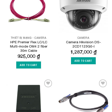
THIẾT BỊ MẠNG - CAMERA
CAMERA
HPE Premier Flex LC/LC
Camera Hikvision DS-
Multi-mode OM4 2 fiber
2CD1123G0-I
30m Cable
1,287,000
₫
925,000
₫
ADD TO CART
ADD TO CART
Add to
Add to
Wishlist
Wishlist