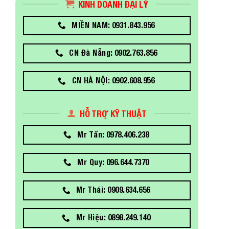
KINH DOANH ĐẠI LÝ
MIỀN NAM: 0931.843.956
CN Đà Nẵng: 0902.763.856
CN HÀ NỘI: 0902.608.956
HỖ TRỢ KỸ THUẬT
Mr Tấn: 0978.406.238
Mr Quy: 096.644.7370
Mr Thái: 0909.634.656
Mr Hiệu: 0898.249.140