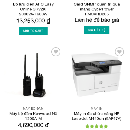
Bộ lưu điện APC Easy
Card SNMP quản trị qua
Online SRV2KI
mạng CyberPower
2000VA/1600W
RMCARD205
13,253,000
₫
Liên hệ để báo giá
GIÁ LIÊN HỆ
ADD TO CART
Add to
Add to
Wishlist
Wishlist
MÁY BỘ ĐÀM
MÁY IN
Máy bộ đàm Kenwood NX
Máy in đa chức năng HP
1300A-M
LaserJet M440dn (8AF47A)
4,690,000
₫