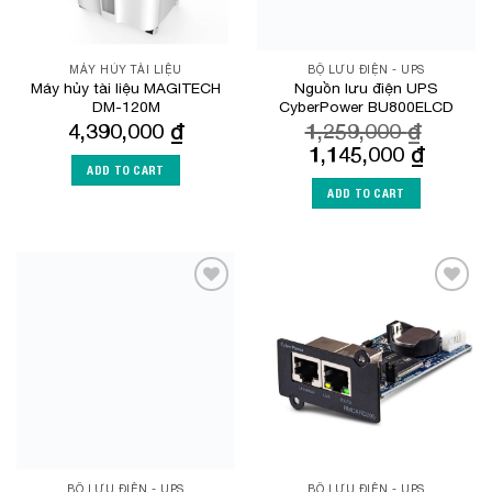
MÁY HỦY TÀI LIỆU
BỘ LƯU ĐIỆN - UPS
Máy hủy tài liệu MAGITECH
Nguồn lưu điện UPS
DM-120M
CyberPower BU800ELCD
4,390,000
₫
1,259,000
₫
Original
Current
1,145,000
₫
price
price
ADD TO CART
was:
is:
ADD TO CART
1,259,000 ₫.
1,145,0
Add to
Add to
Wishlist
Wishlist
BỘ LƯU ĐIỆN - UPS
BỘ LƯU ĐIỆN - UPS