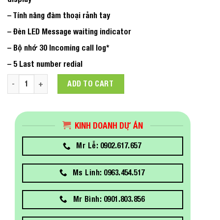
– Tính năng đàm thoại rảnh tay
– Đèn LED Message waiting indicator
– Bộ nhớ 30 Incoming call log*
– 5 Last number redial
Điện thoại cố định Alcatel T56 quantity
ADD TO CART
KINH DOANH DỰ ÁN
Mr Lễ: 0902.617.657
Ms Linh: 0963.454.517
Mr Bình: 0901.803.856