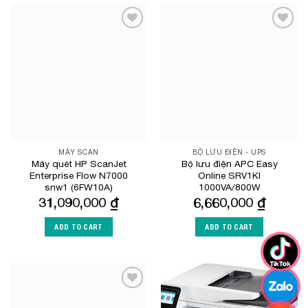
Add to
Add to
Wishlist
Wishlist
MÁY SCAN
BỘ LƯU ĐIỆN - UPS
Máy quét HP ScanJet
Bộ lưu điện APC Easy
Enterprise Flow N7000
Online SRV1KI
snw1 (6FW10A)
1000VA/800W
31,090,000
₫
6,660,000
₫
ADD TO CART
ADD TO CART
Add to
Add to
Wishlist
Wishlist