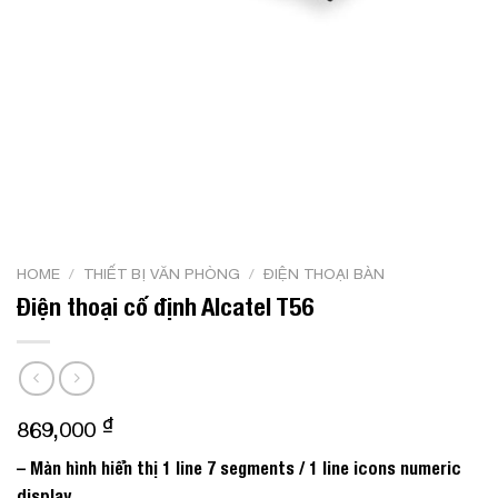
HOME
/
THIẾT BỊ VĂN PHÒNG
/
ĐIỆN THOẠI BÀN
Điện thoại cố định Alcatel T56
₫
869,000
– Màn hình hiển thị 1 line 7 segments / 1 line icons numeric
display