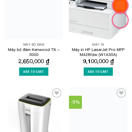
MÁY BỘ ĐÀM
MÁY IN
Máy bộ đàm Kenwood TK –
Máy in HP LaserJet Pro MFP
3000
M428fdw (W1A30A)
2,650,000
₫
9,100,000
₫
ADD TO CART
ADD TO CART
-9%
Add to
Add to
Wishlist
Wishlist