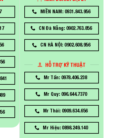
7
MIỀN NAM: 0931.843.956
17
CN Đà Nẵng: 0902.763.856
56
CN HÀ NỘI: 0902.608.956
856
HỖ TRỢ KỸ THUẬT
Mr Tấn: 0978.406.238
841
Mr Quy: 096.644.7370
889
Mr Thái: 0909.634.656
656
Mr Hiệu: 0898.249.140