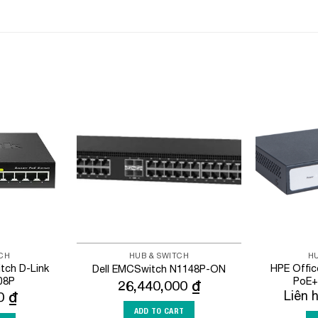
Add to
Add to
Wishlist
Wishlist
TCH
HUB & SWITCH
HU
tch D-Link
HPE Offi
Dell EMCSwitch N1148P-ON
08P
PoE+
26,440,000
₫
00
₫
Liên 
ADD TO CART