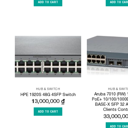
ADD TO CART
ADD TO CA
Add to
Wishlist
HUB & SWITCH
HUB & SWI
Aruba 7010 (RW)
HPE 1920S 48G 4SFP Switch
PoE+ 10/100/1000
13,000,000
₫
BASE-X SFP 32 A
Clients Contr
ADD TO CART
33,000,0
ADD TO CA