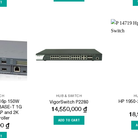
RT
Add to
Add to
Wishlist
Wishlist
TCH
HUB & SWITCH
HU
 16p 150W
HP 1950
VigorSwitch P2280
BASE-T 1G
14,550,000
₫
P and 2K
18
oller
ADD TO CART
00
₫
A
RT