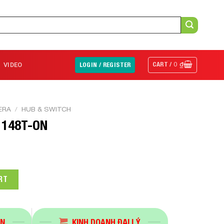
CART /
0
₫
VIDEO
LOGIN / REGISTER
ERA
/
HUB & SWITCH
1148T-ON
uantity
RT
ÁN
KINH DOANH ĐẠI LÝ