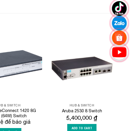
Add to
Add to
Wishlist
Wishlist
B & SWITCH
HUB & SWITCH
ceConnect 1420 8G
Aruba 2530 8 Switch
 (64W) Switch
5,400,000
₫
hệ để báo giá
ADD TO CART