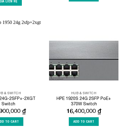
GIÁ LIÊN HỆ
Add to
Add to
Wishlist
Wishlist
B & SWITCH
HUB & SWITCH
-24G-2SFP+-2XGT
HPE 1920S 24G 2SFP PoE+
Switch
370W Switch
,900,000
₫
16,400,000
₫
DD TO CART
ADD TO CART