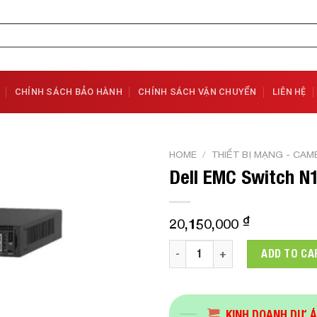
CHÍNH SÁCH BẢO HÀNH
CHÍNH SÁCH VẬN CHUYỂN
LIÊN HỆ
HOME
/
THIẾT BỊ MẠNG - CAM
Dell EMC Switch N
Add to
Wishlist
₫
20,150,000
Dell EMC Switch N1148T-ON q
ADD TO CA
KINH DOANH DỰ 