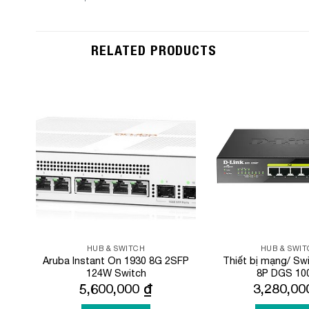
RELATED PRODUCTS
Add to
Wishlist
HUB & SWITCH
HUB & SWI
Aruba Instant On 1930 8G 2SFP
Thiết bị mạng/ Swi
124W Switch
8P DGS 10
5,600,000
₫
3,280,0