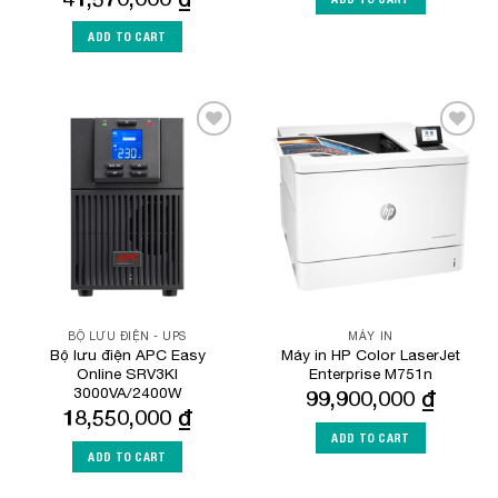
ADD TO CART
Add to
Add to
Wishlist
Wishlist
BỘ LƯU ĐIỆN - UPS
MÁY IN
Bộ lưu điện APC Easy
Máy in HP Color LaserJet
Online SRV3KI
Enterprise M751n
3000VA/2400W
99,900,000
₫
18,550,000
₫
ADD TO CART
ADD TO CART