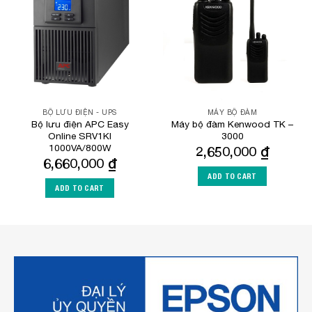
Wishlist
Wishlist
BỘ LƯU ĐIỆN - UPS
MÁY BỘ ĐÀM
Bộ lưu điện APC Easy
Máy bộ đàm Kenwood TK –
Online SRV1KI
3000
1000VA/800W
2,650,000
₫
6,660,000
₫
ADD TO CART
ADD TO CART