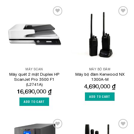
Add to
Add to
Wishlist
Wishlist
MÁY SCAN
MÁY BỘ ĐÀM
Máy quét 2 mặt Duplex HP
Máy bộ đàm Kenwood NX
ScanJet Pro 3500 F1
1300A-M
(L2741A)
4,690,000
₫
16,690,000
₫
ADD TO CART
ADD TO CART
Add to
Add to