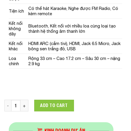
Có thể hát Karaoke, Nghe được FM Radio, Có
Tiện ích
kèm remote
Kết nối
Bluetooth, Kết nối với nhiều loa cùng loại tạo
không
thành hệ thống âm thanh lớn
dây
Kết nối
HDMI ARC (cắm tivi), HDMI, Jack 6.5 Micro, Jack
khác
bông sen trắng đỏ, USB
Loa
Rộng 33 cm – Cao 17.2 cm – Sâu 30 cm – nặng
chính
2.9 kg
Dàn âm thanh Sony MHC-M40DC SP6 quantity
ADD TO CART
KINH DOANH DỰ ÁN