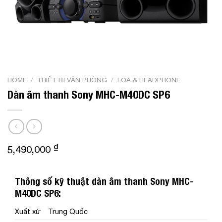
HOME
/
THIẾT BỊ VĂN PHÒNG
/
LOA & HEADPHONE
Dàn âm thanh Sony MHC-M40DC SP6
₫
5,490,000
Thông số kỹ thuật dàn âm thanh Sony MHC-
M40DC SP6:
Xuất xứ
Trung Quốc