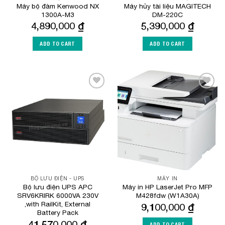
Máy bộ đàm Kenwood NX
Máy hủy tài liệu MAGITECH
1300A-M3
DM-220C
4,890,000
₫
5,390,000
₫
ADD TO CART
ADD TO CART
Add to
Add to
Wishlist
Wishlist
BỘ LƯU ĐIỆN - UPS
MÁY IN
Bộ lưu điện UPS APC
Máy in HP LaserJet Pro MFP
SRV6KRIRK 6000VA 230V
M428fdw (W1A30A)
,with RailKit, External
9,100,000
₫
Battery Pack
41,570,000
₫
ADD TO CART