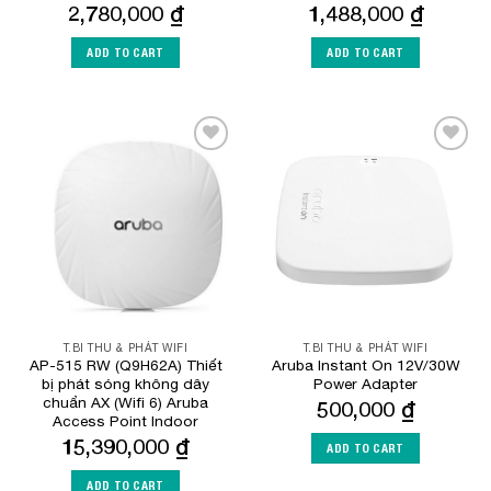
2,780,000
₫
1,488,000
₫
ADD TO CART
ADD TO CART
Add to
Add to
Wishlist
Wishlist
T.BI THU & PHÁT WIFI
T.BI THU & PHÁT WIFI
AP-515 RW (Q9H62A) Thiết
Aruba Instant On 12V/30W
bị phát sóng không dây
Power Adapter
chuẩn AX (Wifi 6) Aruba
500,000
₫
Access Point Indoor
15,390,000
₫
ADD TO CART
ADD TO CART