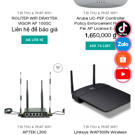
T.BI THU & PHÁT WIFI
T.BI THU & PHÁT WIFI
ROUTER WIFI DRAYTEK
Aruba LIC-PEF Controller
VIGOR AP 1000C
Policy Enforcement Firewall
Per AP License E-LTU
Liên hệ để báo giá
1,650,000
₫
GIÁ LIÊN HỆ
ADD TO CART
Add to
Add to
Wishlist
Wishlist
T.BI THU & PHÁT WIFI
T.BI THU & PHÁT WIFI
APTEK L300
Linksys WAP300N Wireless