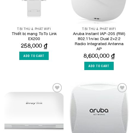
T.BI THU & PHÁT WIFI
T.BI THU & PHÁT WIFI
Thiết bị mạng ToTo Link
Aruba Instant IAP-205 (RW)
EX200
802.11n/ac Dual 2×2:2
Radio Integrated Antenna
258,000
₫
AP
8,600,000
₫
ADD TO CART
ADD TO CART
Add to
Add to
Wishlist
Wishlist