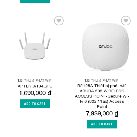
Add to
Add to
Wishlist
Wishlist
T.BI THU & PHÁT WIFI
T.BI THU & PHÁT WIFI
R2H28A Thiết bị phát wifi
APTEK .A134GHU
ARUBA 505 WIRELESS
1,690,000
₫
ACCESS POINT-Secure Wi-
Fi 6 (802.11ax) Access
ADD TO CART
Point
7,939,000
₫
ADD TO CART