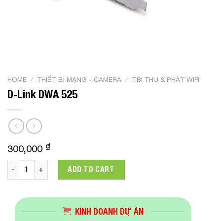
HOME
/
THIẾT BỊ MẠNG - CAMERA
/
T.BI THU & PHÁT WIFI
D-Link DWA 525
₫
300,000
D-Link DWA 525 quantity
ADD TO CART
KINH DOANH DỰ ÁN