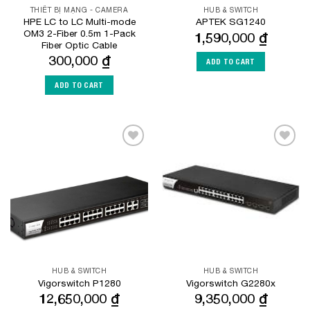
THIẾT BỊ MẠNG - CAMERA
HUB & SWITCH
HPE LC to LC Multi-mode
APTEK SG1240
OM3 2-Fiber 0.5m 1-Pack
1,590,000
₫
Fiber Optic Cable
300,000
₫
ADD TO CART
ADD TO CART
Add to
Add to
Wishlist
Wishlist
HUB & SWITCH
HUB & SWITCH
Vigorswitch P1280
Vigorswitch G2280x
12,650,000
₫
9,350,000
₫