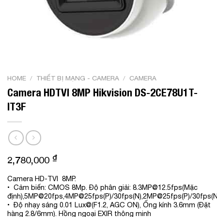
HOME
/
THIẾT BỊ MẠNG - CAMERA
/
CAMERA
Camera HDTVI 8MP Hikvision DS-2CE78U1T-
IT3F
₫
2,780,000
Camera HD-TVI 8MP.
• Cảm biến: CMOS 8Mp. Độ phân giải: 8.3MP@12.5fps(Mặc
định),5MP@20fps,4MP@25fps(P)/30fps(N),2MP@25fps(P)/30fps(N
• Độ nhạy sáng 0.01 Lux@(F1.2, AGC ON), Ống kính 3.6mm (Đặt
hàng 2.8/6mm). Hồng ngoại EXIR thông minh