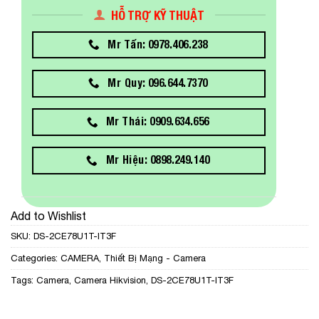
HỖ TRỢ KỸ THUẬT
Mr Tấn: 0978.406.238
Mr Quy: 096.644.7370
Mr Thái: 0909.634.656
Mr Hiệu: 0898.249.140
Add to Wishlist
SKU:
DS-2CE78U1T-IT3F
Categories:
CAMERA
,
Thiết Bị Mạng - Camera
Tags:
Camera
,
Camera Hikvision
,
DS-2CE78U1T-IT3F