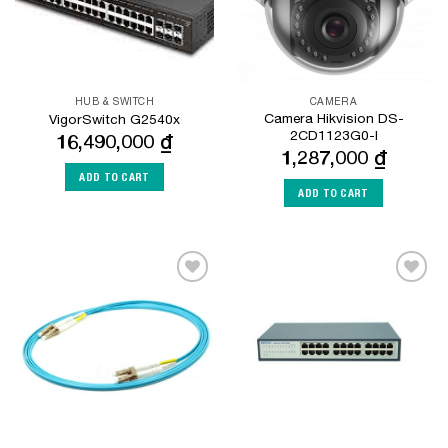
HUB & SWITCH
CAMERA
Camera Hikvision DS-
VigorSwitch G2540x
2CD1123G0-I
16,490,000
₫
1,287,000
₫
ADD TO CART
ADD TO CART
Add to
Add to
Wishlist
Wishlist