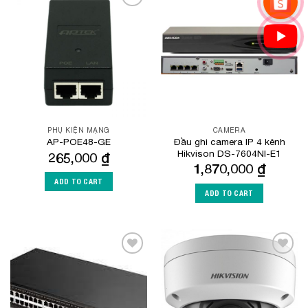
Add to
Add to
Wishlist
Wishlist
PHỤ KIỆN MẠNG
CAMERA
Đầu ghi camera IP 4 kênh
AP-POE48-GE
Hikvison DS-7604NI-E1
265,000
₫
1,870,000
₫
ADD TO CART
ADD TO CART
Add to
Add to
Wishlist
Wishlist