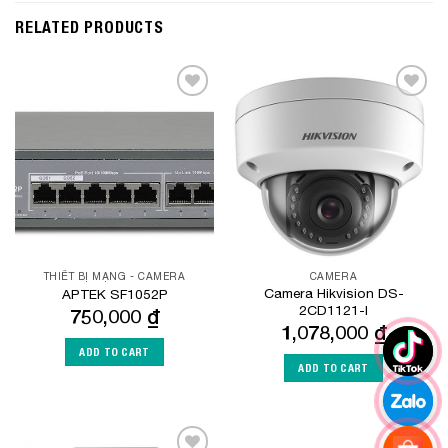
RELATED PRODUCTS
Add to
Add to
Wishlist
Wishlist
THIẾT BỊ MẠNG - CAMERA
CAMERA
Camera Hikvision DS-
APTEK SF1052P
2CD1121-I
750,000
₫
1,078,000
₫
ADD TO CART
ADD TO CART