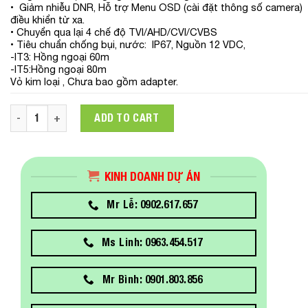
• Giảm nhiễu DNR, Hỗ trợ Menu OSD (cài đặt thông số camera)
điều khiển từ xa.
• Chuyển qua lại 4 chế độ TVI/AHD/CVI/CVBS
• Tiêu chuẩn chống bụi, nước: IP67, Nguồn 12 VDC,
-IT3: Hồng ngoại 60m
-IT5:Hồng ngoại 80m
Vỏ kim loại , Chưa bao gồm adapter.
Camera HDTVI 8MP Hikvision DS-2CE78U1T-IT3F quantity
ADD TO CART
KINH DOANH DỰ ÁN
Mr Lễ: 0902.617.657
Ms Linh: 0963.454.517
Mr Bình: 0901.803.856