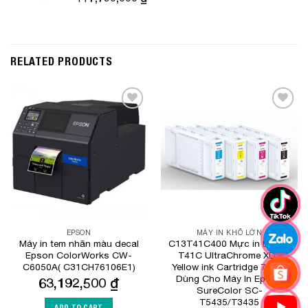
RELATED PRODUCTS
Add to
Add to
Wishlist
Wishlist
EPSON
MÁY IN KHỔ LỚN
Máy in tem nhãn màu decal
C13T41C400 Mực in Epson
Epson ColorWorks CW-
T41C UltraChrome XD2
C6050A( C31CH76106E1)
Yellow ink Cartridge 700ml
Dùng Cho Máy In Epson
63,192,500
₫
SureColor SC-
T5435/T3435
ADD TO CART