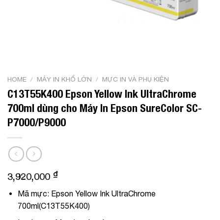
HOME
/
MÁY IN KHỔ LỚN
/
MỰC IN VÀ PHỤ KIỆN
C13T55K400 Epson Yellow Ink UltraChrome
700ml dùng cho Máy In Epson SureColor SC-
P7000/P9000
₫
3,920,000
Mã mực: Epson Yellow Ink UltraChrome
700ml(C13T55K400)