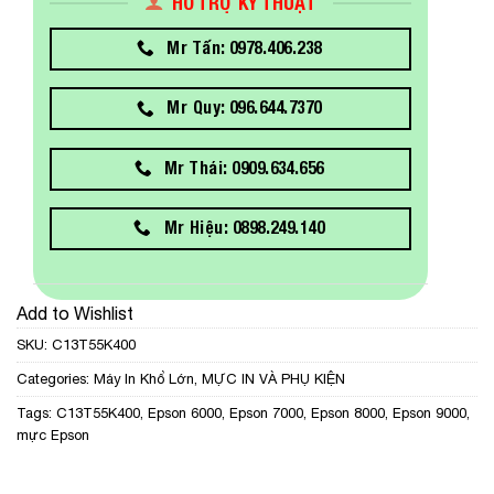
HỖ TRỢ KỸ THUẬT
Mr Tấn: 0978.406.238
Mr Quy: 096.644.7370
Mr Thái: 0909.634.656
Mr Hiệu: 0898.249.140
Add to Wishlist
SKU:
C13T55K400
Categories:
Máy In Khổ Lớn
,
MỰC IN VÀ PHỤ KIỆN
Tags:
C13T55K400
,
Epson 6000
,
Epson 7000
,
Epson 8000
,
Epson 9000
,
mực Epson