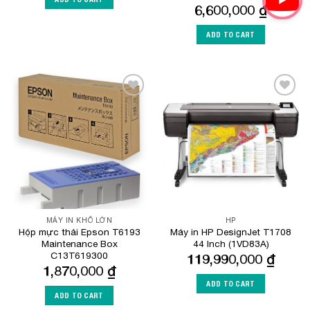
6,600,000
₫
ADD TO CART
Add to
Add to
Wishlist
Wishlist
MÁY IN KHỔ LỚN
HP
Hộp mực thải Epson T6193
Máy in HP DesignJet T1708
Maintenance Box
44 Inch (1VD83A)
C13T619300
119,990,000
₫
1,870,000
₫
ADD TO CART
ADD TO CART