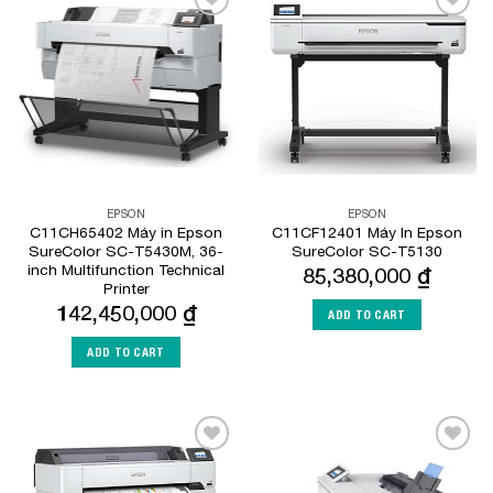
Add to
Add to
Wishlist
Wishlist
EPSON
EPSON
C11CH65402 Máy in Epson
C11CF12401 Máy In Epson
SureColor SC-T5430M, 36-
SureColor SC-T5130
inch Multifunction Technical
85,380,000
₫
Printer
142,450,000
₫
ADD TO CART
ADD TO CART
Add to
Add to
Wishlist
Wishlist