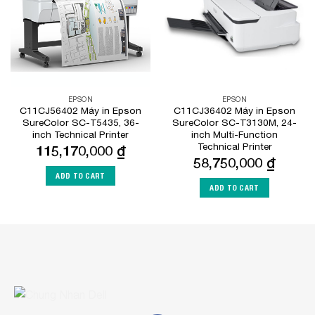
EPSON
EPSON
C11CJ56402 Máy in Epson
C11CJ36402 Máy in Epson
SureColor SC-T5435, 36-
SureColor SC-T3130M, 24-
inch Technical Printer
inch Multi-Function
Technical Printer
115,170,000
₫
58,750,000
₫
ADD TO CART
ADD TO CART