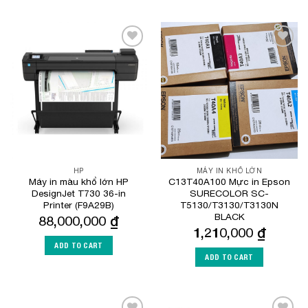
Add to
Add to
Wishlist
Wishlist
HP
MÁY IN KHỔ LỚN
Máy in màu khổ lớn HP
C13T40A100 Mực in Epson
DesignJet T730 36-in
SURECOLOR SC-
Printer (F9A29B)
T5130/T3130/T3130N
BLACK
88,000,000
₫
1,210,000
₫
ADD TO CART
ADD TO CART