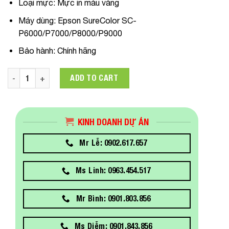
Loại mực:
Mực in màu vàng
Máy dùng
: Epson SureColor SC-
P6000/P7000/P8000/P9000
Bảo hành:
Chính hãng
C13T55K400 Epson Yellow Ink UltraChrome 700ml dùng cho M
ADD TO CART
KINH DOANH DỰ ÁN
Mr Lễ: 0902.617.657
Ms Linh: 0963.454.517
Mr Bình: 0901.803.856
Ms Diễm: 0901.843.856