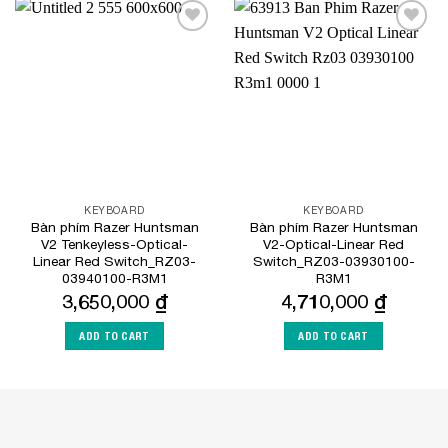
Add to
Add to
Wishlist
Wishlist
KEYBOARD
KEYBOARD
Bàn phím Razer Huntsman
Bàn phím Razer Huntsman
V2 Tenkeyless-Optical-
V2-Optical-Linear Red
Linear Red Switch_RZ03-
Switch_RZ03-03930100-
03940100-R3M1
R3M1
3,650,000
₫
4,710,000
₫
ADD TO CART
ADD TO CART