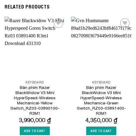
RELATED PRODUCTS
Add to
Add to
Wishlist
Wishlist
KEYBOARD
KEYBOARD
Bàn phím Razer
Bàn phím Razer
BlackWidow V3 Mini
BlackWidow V3 Mini
HyperSpeed-Wireless
HyperSpeed-Wireless
Mechanical-Yellow
Mechanica-Green
Switch_RZ03-03890100-
Switch_RZ03-03891400-
R3M1
R3M1
3,990,000
₫
4,350,000
₫
ADD TO CART
ADD TO CART