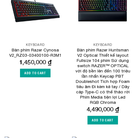
KEYBOARD
KEYBOARD
Bàn phím Razer Cynosa
Bàn phím Razer Huntsman
V2_RZ03-03400100-R3M1
V2 Optical Thiết kế layout
Fullsize 104 phím Sử dụng
1,450,000
₫
switch RAZER™ OPTICAL
với độ bền lên đến 100 triệu
ADD TO CART
lần nhấn Keycap PBT
Doubleshot Tích hợp Foam
tiêu âm Đi kèm kê tay / Dây
cáp Type-C có thể tháo rời
Phím Media tiện lợi Led
RGB Chroma
4,490,000
₫
ADD TO CART