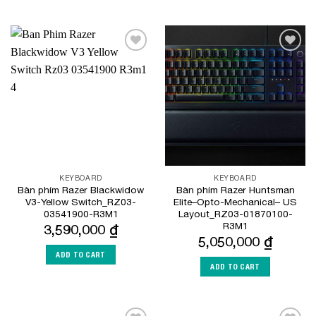
Add to
Add to
Wishlist
Wishlist
KEYBOARD
KEYBOARD
Bàn phím Razer Blackwidow
Bàn phím Razer Huntsman
V3-Yellow Switch_RZ03-
Elite–Opto-Mechanical– US
03541900-R3M1
Layout_RZ03-01870100-
R3M1
3,590,000
₫
5,050,000
₫
ADD TO CART
ADD TO CART