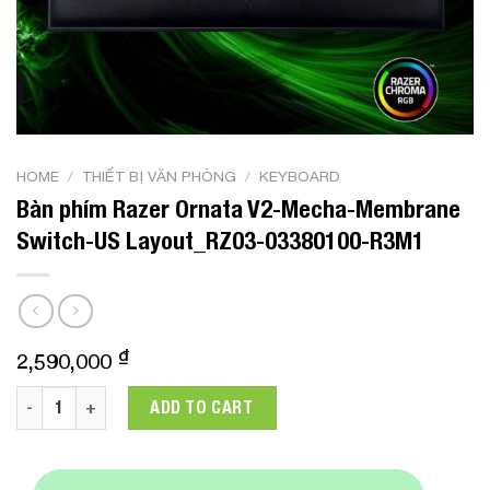
HOME
/
THIẾT BỊ VĂN PHÒNG
/
KEYBOARD
Bàn phím Razer Ornata V2-Mecha-Membrane
Switch-US Layout_RZ03-03380100-R3M1
₫
2,590,000
Bàn phím Razer Ornata V2-Mecha-Membrane Switch-US Lay
ADD TO CART