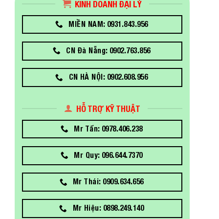
KINH DOANH ĐẠI LÝ
MIỀN NAM: 0931.843.956
CN Đà Nẵng: 0902.763.856
CN HÀ NỘI: 0902.608.956
HỖ TRỢ KỸ THUẬT
Mr Tấn: 0978.406.238
Mr Quy: 096.644.7370
Mr Thái: 0909.634.656
Mr Hiệu: 0898.249.140