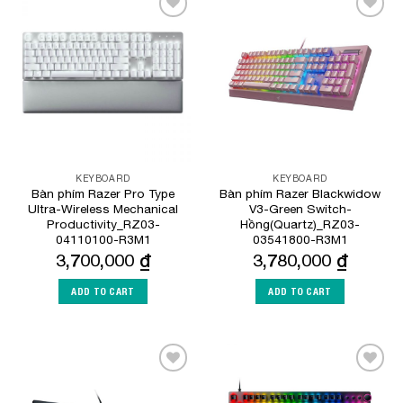
Add to
Add to
Wishlist
Wishlist
KEYBOARD
KEYBOARD
Bàn phím Razer Pro Type
Bàn phím Razer Blackwidow
Ultra-Wireless Mechanical
V3-Green Switch-
Productivity_RZ03-
Hồng(Quartz)_RZ03-
04110100-R3M1
03541800-R3M1
3,700,000
₫
3,780,000
₫
ADD TO CART
ADD TO CART
Add to
Add to
Wishlist
Wishlist