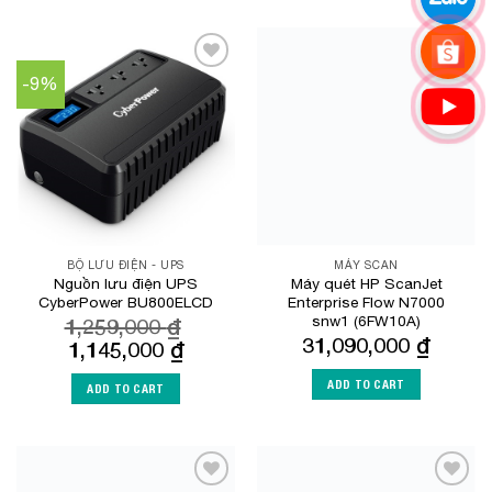
-9%
Add to
Add to
Wishlist
Wishlist
BỘ LƯU ĐIỆN - UPS
MÁY SCAN
Nguồn lưu điện UPS
Máy quét HP ScanJet
CyberPower BU800ELCD
Enterprise Flow N7000
snw1 (6FW10A)
1,259,000
₫
31,090,000
₫
Original
Current
1,145,000
₫
price
price
was:
is:
ADD TO CART
ADD TO CART
1,259,000 ₫.
1,145,000 ₫.