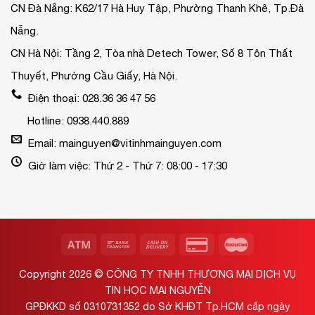
CN Đà Nẵng: K62/17 Hà Huy Tập, Phường Thanh Khê, Tp.Đà
Nẵng.
CN Hà Nội: Tầng 2, Tòa nhà Detech Tower, Số 8 Tôn Thất
Thuyết, Phường Cầu Giấy, Hà Nội.
Điện thoại: 028.36 36 47 56
Hotline: 0938.440.889
Email: mainguyen@vitinhmainguyen.com
Giờ làm việc: Thứ 2 - Thứ 7: 08:00 - 17:30
Copyright 2026 ©
CÔNG TY TNHH THƯƠNG MẠI DỊCH VỤ
TIN HỌC MAI NGUYỄN
GPĐKKD số 0310731352 do Sở KHĐT Tp.HCM cấp ngày