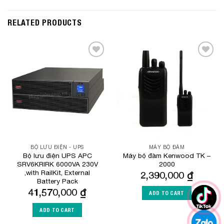
RELATED PRODUCTS
Add to
Add to
Wishlist
Wishlist
BỘ LƯU ĐIỆN - UPS
MÁY BỘ ĐÀM
Bộ lưu điện UPS APC
Máy bộ đàm Kenwood TK –
SRV6KRIRK 6000VA 230V
2000
,with RailKit, External
2,390,000
₫
Battery Pack
41,570,000
₫
ADD TO CART
ADD TO CART