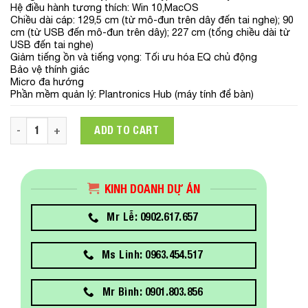
Hệ điều hành tương thích: Win 10,MacOS
Chiều dài cáp: 129,5 cm (từ mô-đun trên dây đến tai nghe); 90
cm (từ USB đến mô-đun trên dây); 227 cm (tổng chiều dài từ
USB đến tai nghe)
Giảm tiếng ồn và tiếng vọng: Tối ưu hóa EQ chủ động
Bảo vệ thính giác
Micro đa hướng
Phần mềm quản lý: Plantronics Hub (máy tính để bàn)
8X229A6 Tai Nghe Poly BW 3225 STEREO USB-C Headset + US
ADD TO CART
KINH DOANH DỰ ÁN
Mr Lễ: 0902.617.657
Ms Linh: 0963.454.517
Mr Bình: 0901.803.856