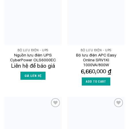
Add to
Add to
Wishlist
Wishlist
BỘ LƯU ĐIỆN - UPS
BỘ LƯU ĐIỆN - UPS
Nguồn lưu điện UPS
Bộ lưu điện APC Easy
CyberPower OLS6000EC
Online SRV1KI
1000VA/800W
Liên hệ để báo giá
6,660,000
₫
GIÁ LIÊN HỆ
ADD TO CART
Add to
Add to
Wishlist
Wishlist