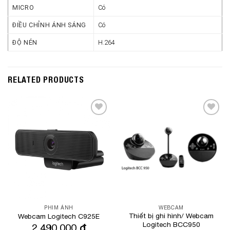
MICRO
Có
ĐIỀU CHỈNH ÁNH SÁNG
Có
ĐỘ NÉN
H.264
RELATED PRODUCTS
Add to
Add to
Wishlist
Wishlist
PHIM ẢNH
WEBCAM
Thiết bị ghi hình/ Webcam
Webcam Logitech C925E
Logitech BCC950
2,490,000
₫