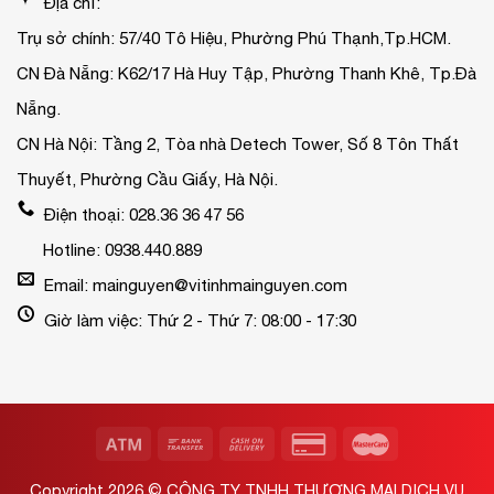
Địa chỉ:
Trụ sở chính: 57/40 Tô Hiệu, Phường Phú Thạnh,Tp.HCM.
CN Đà Nẵng: K62/17 Hà Huy Tập, Phường Thanh Khê, Tp.Đà
Nẵng.
CN Hà Nội: Tầng 2, Tòa nhà Detech Tower, Số 8 Tôn Thất
Thuyết, Phường Cầu Giấy, Hà Nội.
Điện thoại: 028.36 36 47 56
Hotline: 0938.440.889
Email: mainguyen@vitinhmainguyen.com
Giờ làm việc: Thứ 2 - Thứ 7: 08:00 - 17:30
Copyright 2026 ©
CÔNG TY TNHH THƯƠNG MẠI DỊCH VỤ