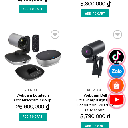
5,300,000
₫
ADD TO CART
ADD TO CART
Add to
Add to
Wishlist
Wishlist
PHIM ẢNH
PHIM ẢNH
Webcam Logitech
Webcam Dell
Conferencam Group
UltraSharp/Digital Hi-
Resolution_WB7022
26,900,000
₫
(70273656)
5,790,000
₫
ADD TO CART
ADD TO CART