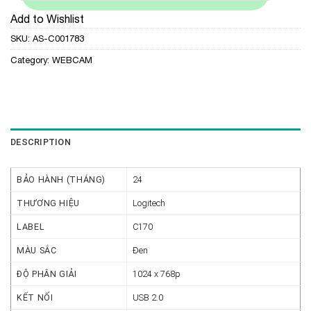
Add to Wishlist
SKU:
AS-C001783
Category:
WEBCAM
DESCRIPTION
BẢO HÀNH (THÁNG)
24
THƯƠNG HIỆU
Logitech
LABEL
C170
MÀU SẮC
Đen
ĐỘ PHÂN GIẢI
1024 x 768p
KẾT NỐI
USB 2.0