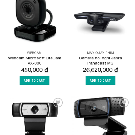
Add to
Add to
Wishlist
Wishlist
WEBCAM
MÁY QUAY PHIM
Webcam Microsoft LifeCam
Camera hội nghị Jabra
VX-800
Panacast MS
450,000
₫
26,620,000
₫
ADD TO CART
ADD TO CART
Add to
Add to
Wishlist
Wishlist