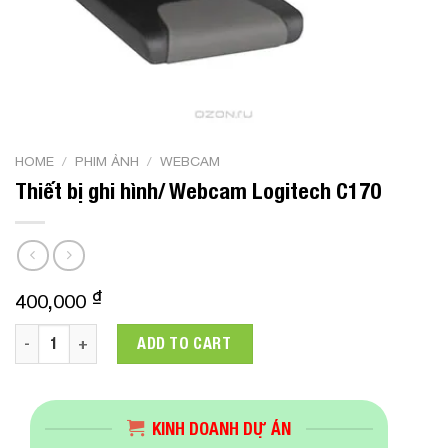
HOME
/
PHIM ẢNH
/
WEBCAM
Thiết bị ghi hình/ Webcam Logitech C170
₫
400,000
Thiết bị ghi hình/ Webcam Logitech C170 quantity
ADD TO CART
KINH DOANH DỰ ÁN