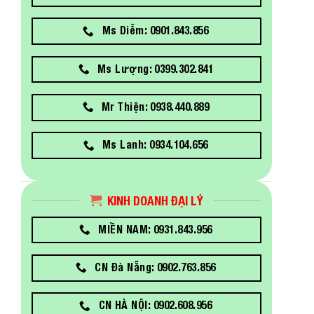
Ms Diễm: 0901.843.856
Ms Lượng: 0399.302.841
Mr Thiện: 0938.440.889
Ms Lanh: 0934.104.656
KINH DOANH ĐẠI LÝ
MIỀN NAM: 0931.843.956
CN Đà Nẵng: 0902.763.856
CN HÀ NỘI: 0902.608.956