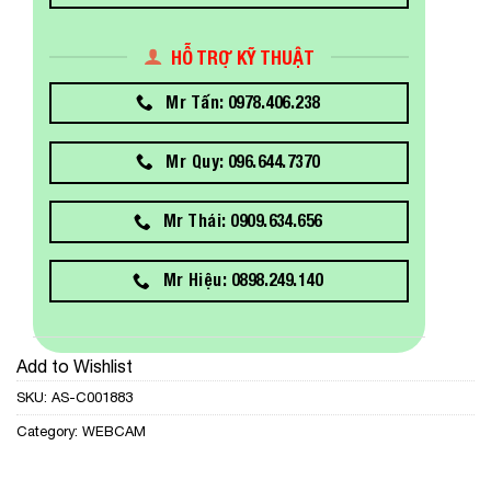
HỖ TRỢ KỸ THUẬT
Mr Tấn: 0978.406.238
Mr Quy: 096.644.7370
Mr Thái: 0909.634.656
Mr Hiệu: 0898.249.140
Add to Wishlist
SKU:
AS-C001883
Category:
WEBCAM