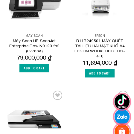
MÁY SCAN
EPSON
Máy Scan HP ScanJet
B11B249501 MÁY QUÉT
Enterprise Flow N9120 fn2
TÀI LIỆU HAI MẶT KHỔ A4
(L2763A)
EPSON WORKFORCE DS-
410
79,000,000
₫
11,694,000
₫
ADD TO CART
ADD TO CART
Add to
Add to
Wishlist
Wishlist