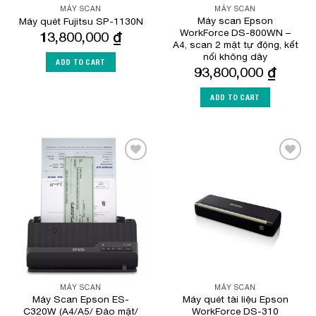
MÁY SCAN
MÁY SCAN
Máy scan Epson
Máy quét Fujitsu SP-1130N
WorkForce DS-800WN –
13,800,000
₫
A4, scan 2 mặt tự động, kết
nối không dây
ADD TO CART
93,800,000
₫
ADD TO CART
Add to
Add to
Wishlist
Wishlist
MÁY SCAN
MÁY SCAN
Máy Scan Epson ES-
Máy quét tài liệu Epson
C320W (A4/A5/ Đảo mặt/
WorkForce DS-310