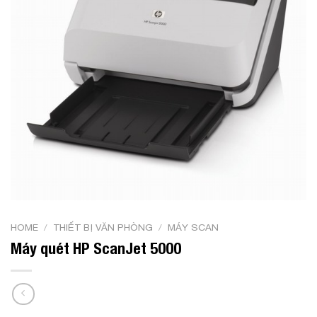
HOME
/
THIẾT BỊ VĂN PHÒNG
/
MÁY SCAN
Máy quét HP ScanJet 5000