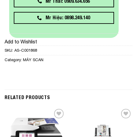
Mr Thái: 0909.634.656
Mr Hiệu: 0898.249.140
Add to Wishlist
SKU:
AS-C001868
Category:
MÁY SCAN
RELATED PRODUCTS
Add to
Add to
Wishlist
Wishlist