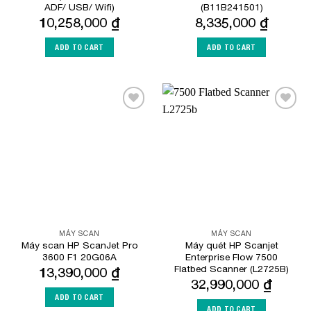
ADF/ USB/ Wifi)
(B11B241501)
10,258,000
₫
8,335,000
₫
ADD TO CART
ADD TO CART
Add to
Add to
Wishlist
Wishlist
MÁY SCAN
MÁY SCAN
Máy scan HP ScanJet Pro
Máy quét HP Scanjet
3600 F1 20G06A
Enterprise Flow 7500
Flatbed Scanner (L2725B)
13,390,000
₫
32,990,000
₫
ADD TO CART
ADD TO CART