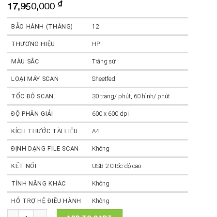
₫
17,950,000
BẢO HÀNH (THÁNG)
12
THƯƠNG HIỆU
HP
MÀU SẮC
Trắng sứ
LOẠI
MÁY SCAN
Sheetfed.
TỐC ĐỘ SCAN
30 trang/ phút, 60 hình/ phút
ĐỘ PHÂN GIẢI
600 x 600 dpi
KÍCH THƯỚC TÀI LIỆU
A4
ĐỊNH DẠNG FILE SCAN
Không
KẾT NỐI
USB 2.0 tốc độ cao
TÍNH NĂNG KHÁC
Không
HỖ TRỢ HỆ ĐIỀU HÀNH
Không
Máy quét HP ScanJet 5000 quantity