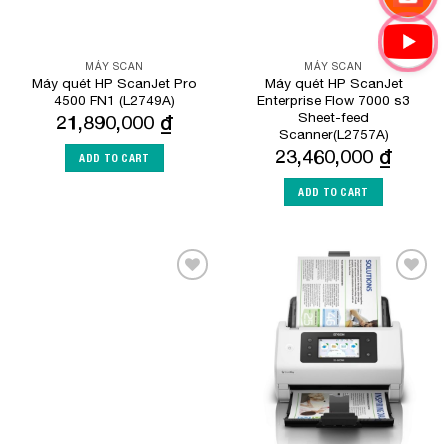
MÁY SCAN
MÁY SCAN
Máy quét HP ScanJet Pro
Máy quét HP ScanJet
4500 FN1 (L2749A)
Enterprise Flow 7000 s3
Sheet-feed
21,890,000
₫
Scanner(L2757A)
23,460,000
₫
ADD TO CART
ADD TO CART
Add to
Add to
Wishlist
Wishlist