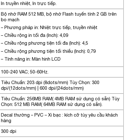
In truyền nhiệt, In trực tiếp.
Bộ nhớ RAM 512 MB, bộ nhớ Flash tuyến tính 2 GB trên
bo mạch
– Phương pháp in: Nhiệt trực tiếp, truyền nhiệt
– Chiều rộng in tối đa (Inch): 4,09
– Chiều rộng phương tiện tối đa (Inch): 4,5
– Chiều rộng phương tiện tối thiểu (Inch): 0,79
– Tính năng in: Màn hinh LCD
100-240 VAC; 50-60Hz.
Tiêu Chuẩn: 203 dpi (8dots/mm) Tùy Chọn: 300
dpi/(12dots/mm) | 600 dpi/(24dots/mm)
Tiêu Chuẩn: 256MB RAM( 4MB RAM sử dụng có sẵn) Tùy
Chọn: 512 MB RAM( 64MB RAM sử dụng có sẵn).
Decal thường – PVC – Xi bạc : kích cỡ tùy yêu cầu khách
hàng
300 dpi