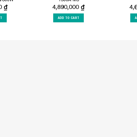
00
₫
4,890,000
₫
4,
RT
ADD TO CART
A