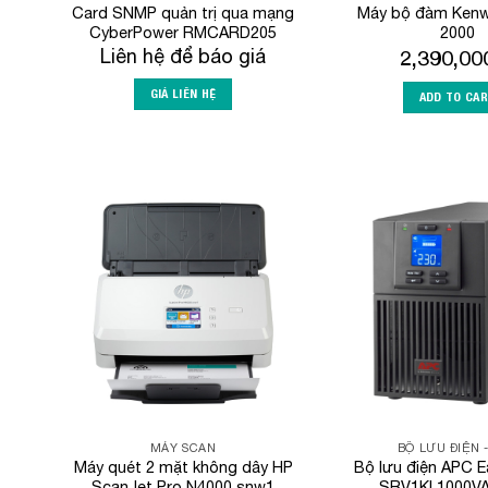
Card SNMP quản trị qua mạng
Máy bộ đàm Kenw
CyberPower RMCARD205
2000
Liên hệ để báo giá
2,390,0
GIÁ LIÊN HỆ
ADD TO CA
Add to
Wishlist
MÁY SCAN
BỘ LƯU ĐIỆN 
Máy quét 2 mặt không dây HP
Bộ lưu điện APC 
ScanJet Pro N4000 snw1
SRV1KI 1000V