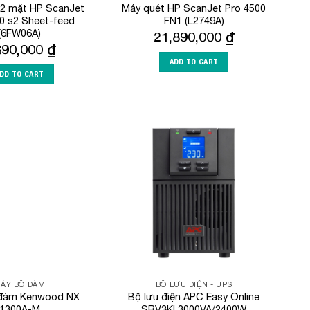
 2 mặt HP ScanJet
Máy quét HP ScanJet Pro 4500
0 s2 Sheet-feed
FN1 (L2749A)
(6FW06A)
21,890,000
₫
690,000
₫
ADD TO CART
DD TO CART
Add to
Add to
Wishlist
Wishlist
ÁY BỘ ĐÀM
BỘ LƯU ĐIỆN - UPS
đàm Kenwood NX
Bộ lưu điện APC Easy Online
1300A-M
SRV3KI 3000VA/2400W