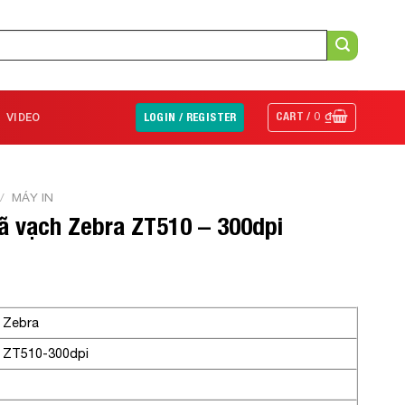
CART /
0
₫
VIDEO
LOGIN / REGISTER
/
MÁY IN
ã vạch Zebra ZT510 – 300dpi
Zebra
ZT510-300dpi