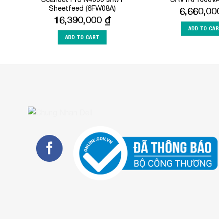
Sheetfeed (6FW08A)
6,660,0
16,390,000
₫
ADD TO CA
ADD TO CART