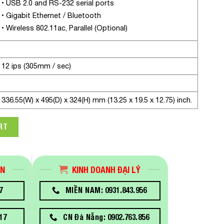
• USB 2.0 and RS-232 serial ports
• Gigabit Ethernet / Bluetooth
• Wireless 802.11ac, Parallel (Optional)
12 ips (305mm / sec)
336.55(W) x 495(D) x 324(H) mm (13.25 x 19.5 x 12.75) inch.
ra ZT510 - 300dpi quantity
RT
ÁN
KINH DOANH ĐẠI LÝ
7
MIỀN NAM: 0931.843.956
17
CN Đà Nẵng: 0902.763.856