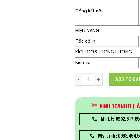
Cổng kết nối
HIỆU NĂNG
Tốc độ in
KÍCH CỠ&TRỌNG LƯỢNG
Kích cỡ
Máy in tem nhãn mã vạch Zeb
ADD TO CA
KINH DOANH DỰ 
Mr Lễ: 0902.617.65
Ms Linh: 0963.454.5