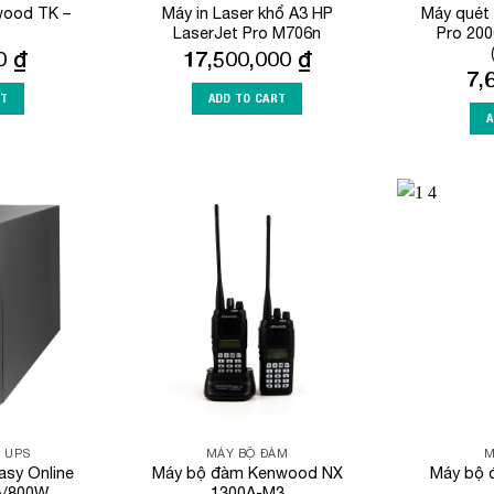
ood TK –
Máy in Laser khổ A3 HP
Máy quét
LaserJet Pro M706n
Pro 200
00
₫
17,500,000
₫
7,
RT
ADD TO CART
A
Add to
Add to
Wishlist
Wishlist
- UPS
MÁY BỘ ĐÀM
M
Easy Online
Máy bộ đàm Kenwood NX
Máy bộ 
A/800W
1300A-M3