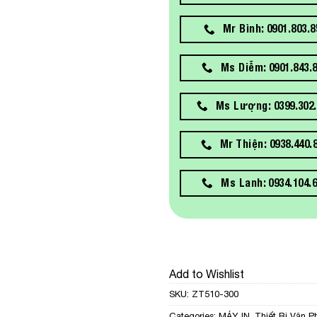
Mr Bình: 0901.803.8
Ms Diễm: 0901.843.
Ms Lượng: 0399.302.
Mr Thiện: 0938.440.
Ms Lanh: 0934.104.
Add to Wishlist
SKU:
ZT510-300
Categories:
MÁY IN
,
Thiết Bị Văn P