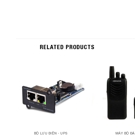
RELATED PRODUCTS
Add to
Wishlist
BỘ LƯU ĐIỆN - UPS
MÁY BỘ Đ