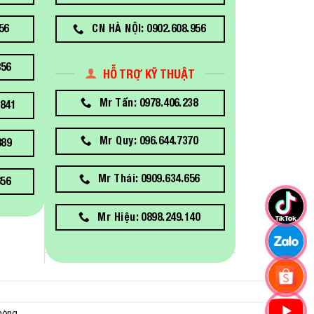
56
CN HÀ NỘI: 0902.608.956
856
HỖ TRỢ KỸ THUẬT
Mr Tấn: 0978.406.238
841
Mr Quy: 096.644.7370
889
Mr Thái: 0909.634.656
656
Mr Hiệu: 0898.249.140
hòng