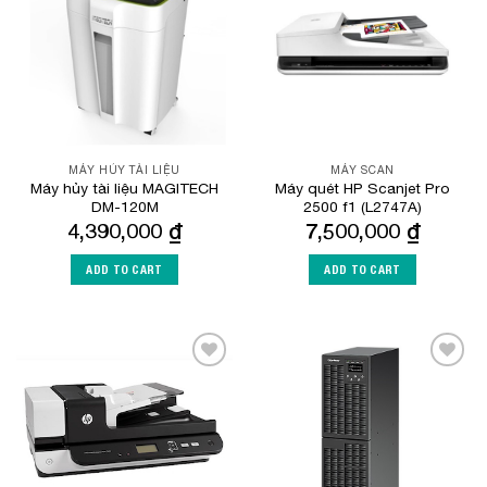
Wishlist
Wishlist
MÁY HỦY TÀI LIỆU
MÁY SCAN
Máy hủy tài liệu MAGITECH
Máy quét HP Scanjet Pro
DM-120M
2500 f1 (L2747A)
4,390,000
₫
7,500,000
₫
ADD TO CART
ADD TO CART
Add to
Add to
Wishlist
Wishlist