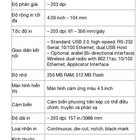
Độ phân giải
– 203 dpi
Độ rộng in tối
4.09 inch – 104 mm
đa
Tốc độ in
– 203 dpi: 61 – 356 mm/giây
– Standard: USB 2.0, high-speed, RS-232
Serial, 10/100 Ethernet, dual USB Host
Giao diện kết
– Optional: arallel (Bi-directional interface)
nối
Wireless dual radio with 802.11ac, 10/100
Ethernet, Applicator Interface
Bộ nhớ
256 MB RAM, 512 MB Flash
Màn hình hiển
Màn hình cảm ứng màu 4.3 inch
thị
Cảm biến phương tiện kép có thể điều
Cảm biến
chỉnh, truyền và phản xạ
Độ dài in
– 203 dpi: 157 in./3988 mm
Loại nhãn in
Continuous, die-cut, notch, black-mark
Kích thước