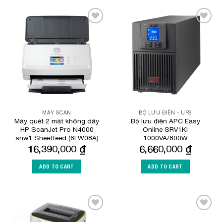
Add to
Add to
Wishlist
Wishlist
MÁY SCAN
BỘ LƯU ĐIỆN - UPS
Máy quét 2 mặt không dây
Bộ lưu điện APC Easy
HP ScanJet Pro N4000
Online SRV1KI
snw1 Sheetfeed (6FW08A)
1000VA/800W
16,390,000
₫
6,660,000
₫
ADD TO CART
ADD TO CART
Add to
Add to