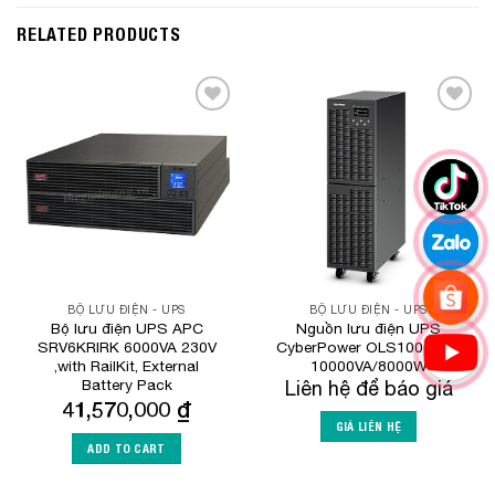
RELATED PRODUCTS
Add to
Add to
Wishlist
Wishlist
BỘ LƯU ĐIỆN - UPS
BỘ LƯU ĐIỆN - UPS
Bộ lưu điện UPS APC
Nguồn lưu điện UPS
SRV6KRIRK 6000VA 230V
CyberPower OLS10000EC
,with RailKit, External
10000VA/8000W
Battery Pack
Liên hệ để báo giá
41,570,000
₫
GIÁ LIÊN HỆ
ADD TO CART