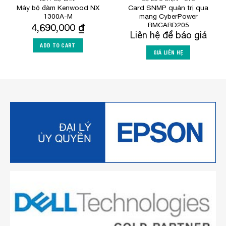
Máy bộ đàm Kenwood NX
Card SNMP quản trị qua
1300A-M
mạng CyberPower
RMCARD205
4,690,000
₫
Liên hệ để báo giá
ADD TO CART
GIÁ LIÊN HỆ