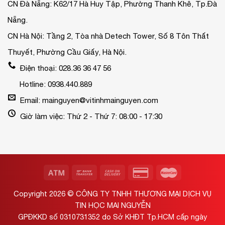
CN Đà Nẵng: K62/17 Hà Huy Tập, Phường Thanh Khê, Tp.Đà
Nẵng.
CN Hà Nội: Tầng 2, Tòa nhà Detech Tower, Số 8 Tôn Thất
Thuyết, Phường Cầu Giấy, Hà Nội.
Điện thoại: 028.36 36 47 56
Hotline: 0938.440.889
Email: mainguyen@vitinhmainguyen.com
Giờ làm việc: Thứ 2 - Thứ 7: 08:00 - 17:30
Copyright 2026 ©
CÔNG TY TNHH THƯƠNG MẠI DỊCH VỤ
TIN HỌC MAI NGUYỄN
GPĐKKD số 0310731352 do Sở KHĐT Tp.HCM cấp ngày