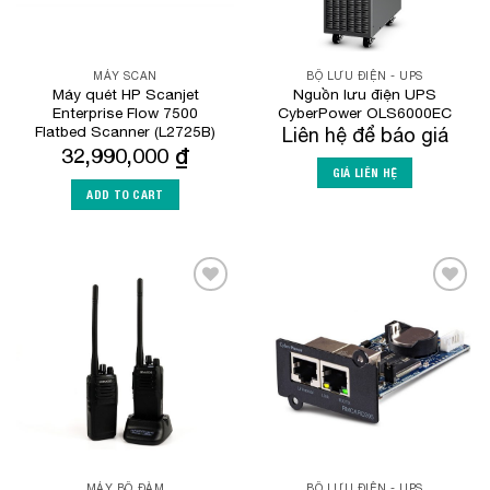
MÁY SCAN
BỘ LƯU ĐIỆN - UPS
Máy quét HP Scanjet
Nguồn lưu điện UPS
Enterprise Flow 7500
CyberPower OLS6000EC
Flatbed Scanner (L2725B)
Liên hệ để báo giá
32,990,000
₫
GIÁ LIÊN HỆ
ADD TO CART
Add to
Add to
Wishlist
Wishlist
MÁY BỘ ĐÀM
BỘ LƯU ĐIỆN - UPS