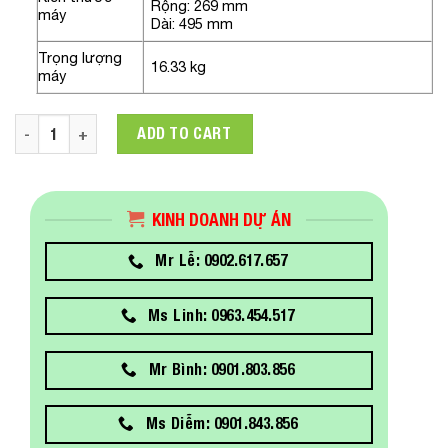
Rộng: 269 mm
máy
Dài: 495 mm
Trọng lượng
16.33 kg
máy
Máy in mã vạch Zebra ZT411 - 203dpi quantity
ADD TO CART
KINH DOANH DỰ ÁN
Mr Lễ: 0902.617.657
Ms Linh: 0963.454.517
Mr Bình: 0901.803.856
Ms Diễm: 0901.843.856