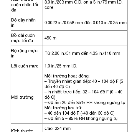
8.0 in./203 mm O.D. on a 3 in./76 mm I.D.
cuộn nhãn tối
core
đa
Độ dày nhãn
0.0023 in./0.058 mm đến 0.010 in./0.25 mm
in
Đồ dài cuộn
450 m
mực tối đa
Độ rộng mực
Từ 2.00 in./51 mm đến 4.33 in./110 mm
in
Lõi cuộn mực
1.0 in./25 mm I.D.
Môi trường hoạt động:
– Truyền nhiệt gián tiếp: 40 – 104 độ F (5
đến 40 độ C)
– In nhiệt trực tiếp: 32 – 104 độ F (0 – 40
Môi trường
độ C)
– Độ ẩm 20 đến 85% RH không ngưng tụ
Môi trường lưu trữ:
– 40 đến 104 độ F (-40 đến 60 độ C)
– Độ ẩm 5 – 85% RH không ngưng tụ
Cao: 324 mm
Kích thước