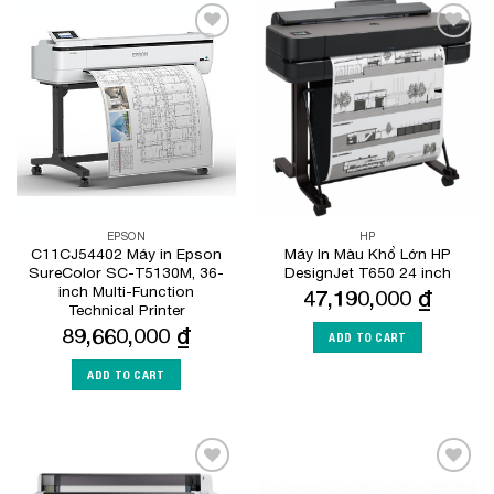
Add to
Add to
Wishlist
Wishlist
EPSON
HP
C11CJ54402 Máy in Epson
Máy In Màu Khổ Lớn HP
SureColor SC-T5130M, 36-
DesignJet T650 24 inch
inch Multi-Function
47,190,000
₫
Technical Printer
89,660,000
₫
ADD TO CART
ADD TO CART
Add to
Add to