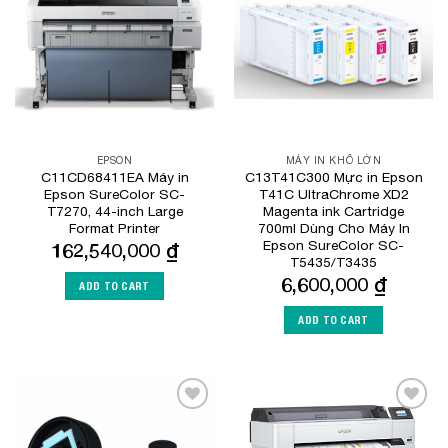
Wishlist
Wishlist
EPSON
MÁY IN KHỔ LỚN
C11CD68411EA Máy in
C13T41C300 Mực in Epson
Epson SureColor SC-
T41C UltraChrome XD2
T7270, 44-inch Large
Magenta ink Cartridge
Format Printer
700ml Dùng Cho Máy In
Epson SureColor SC-
162,540,000
₫
T5435/T3435
6,600,000
₫
ADD TO CART
ADD TO CART
Add to
Add to
Wishlist
Wishlist