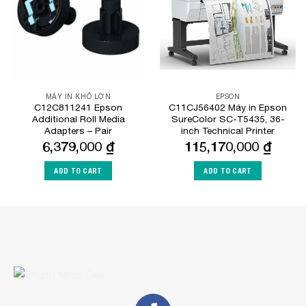
MÁY IN KHỔ LỚN
EPSON
C12C811241 Epson
C11CJ56402 Máy in Epson
Additional Roll Media
SureColor SC-T5435, 36-
Adapters – Pair
inch Technical Printer
6,379,000
₫
115,170,000
₫
ADD TO CART
ADD TO CART