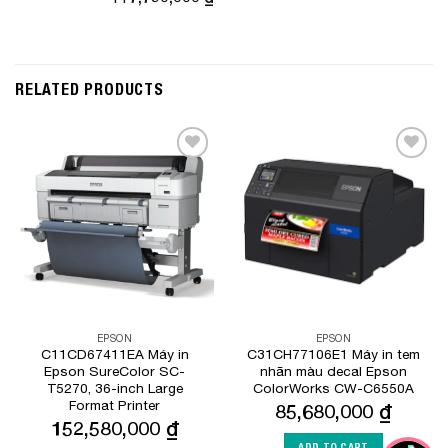
RELATED PRODUCTS
Add to
Add to
Wishlist
Wishlist
EPSON
EPSON
C11CD67411EA Máy in
C31CH77106E1 Máy in tem
Epson SureColor SC-
nhãn màu decal Epson
T5270, 36-inch Large
ColorWorks CW-C6550A
Format Printer
85,680,000
₫
152,580,000
₫
ADD TO CART