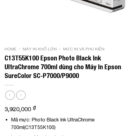
HOME
/
MÁY IN KHỔ LỚN
/
MỰC IN VÀ PHỤ KIỆN
C13T55K100 Epson Photo Black Ink
UltraChrome 700ml dùng cho Máy In Epson
SureColor SC-P7000/P9000
₫
3,920,000
Mã mực: Photo Black Ink UltraChrome
700ml(C13T55K100)