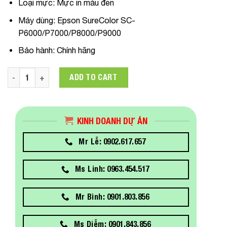
Loại mực:
Mực in màu đen
Máy dùng
: Epson SureColor SC-
P6000/P7000/P8000/P9000
Bảo hành:
Chính hãng
C13T55K100 Epson Photo Black Ink UltraChrome 700ml dùng 
ADD TO CART
KINH DOANH DỰ ÁN
Mr Lễ: 0902.617.657
Ms Linh: 0963.454.517
Mr Bình: 0901.803.856
Ms Diễm: 0901.843.856