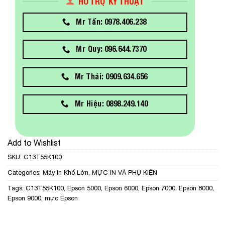
HỖ TRỢ KỸ THUẬT
Mr Tấn: 0978.406.238
Mr Quy: 096.644.7370
Mr Thái: 0909.634.656
Mr Hiệu: 0898.249.140
Add to Wishlist
SKU:
C13T55K100
Categories:
Máy In Khổ Lớn
,
MỰC IN VÀ PHỤ KIỆN
Tags:
C13T55K100
,
Epson 5000
,
Epson 6000
,
Epson 7000
,
Epson 8000
,
Epson 9000
,
mực Epson