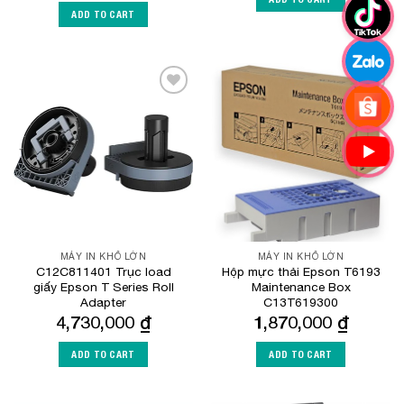
ADD TO CART
Add to
Add to
Wishlist
Wishlist
MÁY IN KHỔ LỚN
MÁY IN KHỔ LỚN
C12C811401 Trục load
Hộp mực thải Epson T6193
giấy Epson T Series Roll
Maintenance Box
Adapter
C13T619300
4,730,000
₫
1,870,000
₫
ADD TO CART
ADD TO CART