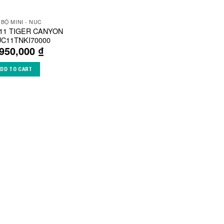
 BỘ MINI - NUC
C 11 TIGER CANYON
UC11TNKI70000
,950,000
₫
ADD TO CART