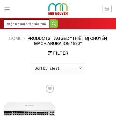
Skip
to
content
Search
for:
PRODUCTS TAGGED “THIẾT BỊ CHUYỂN
HOME
/
MẠCH ARUBA ION 1930”
FILTER
Add to
Wishlist