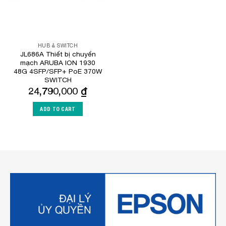
HUB & SWITCH
JL686A Thiết bị chuyển
mạch ARUBA ION 1930
48G 4SFP/SFP+ PoE 370W
SWITCH
24,790,000
₫
ADD TO CART