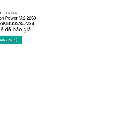
HDD & SSD
con Power M.2 2280
128GBSS3A55M28
hệ để báo giá
GIÁ LIÊN HỆ