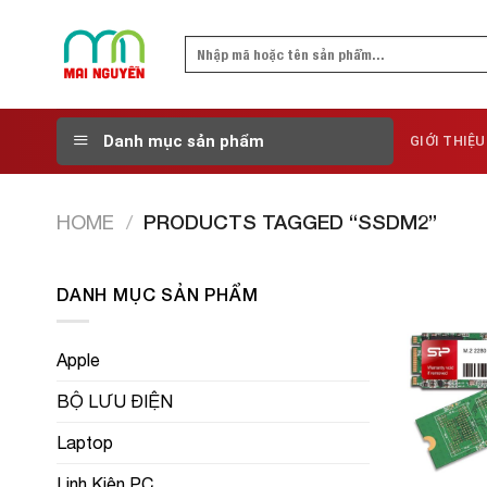
Skip
to
Search
content
for:
Danh mục sản phẩm
GIỚI THIỆU
HOME
/
PRODUCTS TAGGED “SSDM2”
DANH MỤC SẢN PHẨM
Apple
BỘ LƯU ĐIỆN
Laptop
Linh Kiện PC