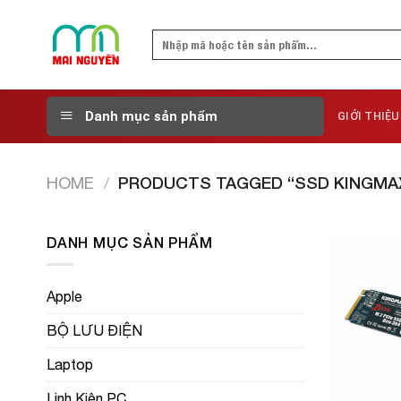
Skip
to
Search
content
for:
Danh mục sản phẩm
GIỚI THIỆU
HOME
/
PRODUCTS TAGGED “SSD KINGMA
DANH MỤC SẢN PHẨM
Apple
BỘ LƯU ĐIỆN
Laptop
Linh Kiện PC