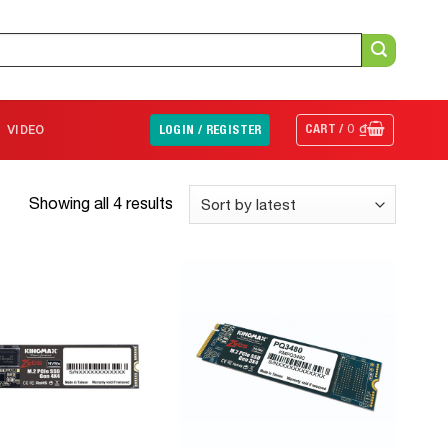
CART /
0
₫
VIDEO
LOGIN / REGISTER
Showing all 4 results
Add to
Add to
Wishlist
Wishlist