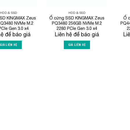
HDD & SSD
HDD & SSD
SSD KINGMAX Zeus
Ổ cứng SSD KINGMAX Zeus
Ổ 
PQ3480 NVMe M.2
PQ3480 256GB NVMe M.2
PQ44
PCIe Gen 3.0 x4
2280 PCIe Gen 3.0 x4
2
hệ để báo giá
Liên hệ để báo giá
Li
GIÁ LIÊN HỆ
GIÁ LIÊN HỆ