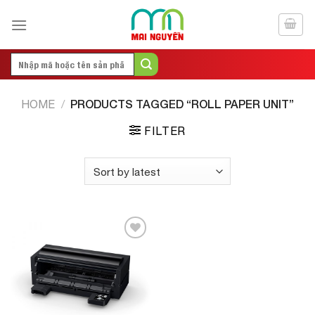
Skip
to
content
Search
for:
PRODUCTS TAGGED “ROLL PAPER UNIT”
HOME
/
FILTER
Add to
Wishlist