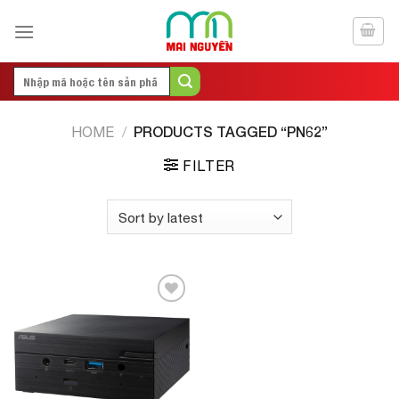
Skip
to
content
Search
for:
PRODUCTS TAGGED “PN62”
HOME
/
FILTER
Add to
Wishlist