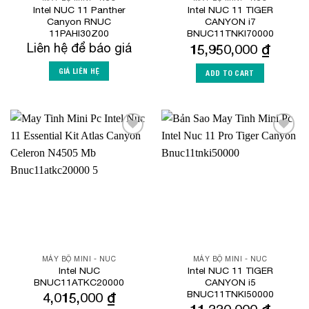
Intel NUC 11 Panther
Intel NUC 11 TIGER
Canyon RNUC
CANYON i7
11PAHI30Z00
BNUC11TNKI70000
Liên hệ để báo giá
15,950,000
₫
GIÁ LIÊN HỆ
ADD TO CART
Add to
Add to
Wishlist
Wishlist
MÁY BỘ MINI - NUC
MÁY BỘ MINI - NUC
Intel NUC
Intel NUC 11 TIGER
BNUC11ATKC20000
CANYON i5
BNUC11TNKI50000
4,015,000
₫